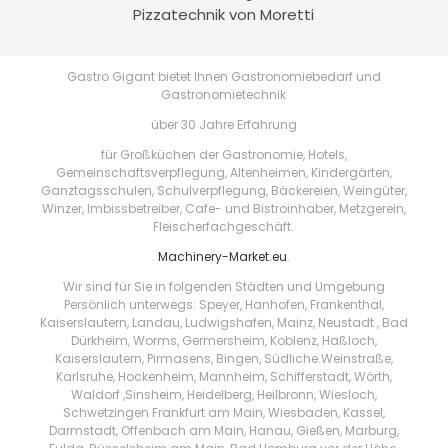
Pizzatechnik von Moretti
Gastro Gigant bietet Ihnen Gastronomiebedarf und
Gastronomietechnik
über 30 Jahre Erfahrung
für Großküchen der Gastronomie, Hotels,
Gemeinschaftsverpflegung, Altenheimen, Kindergärten,
Ganztagsschulen, Schulverpflegung, Bäckereien, Weingüter,
Winzer, Imbissbetreiber, Cafe- und Bistroinhaber, Metzgerein,
Fleischerfachgeschäft.
Machinery-Market.eu
.
Wir sind für Sie in folgenden Städten und Umgebung
Persönlich unterwegs: Speyer, Hanhofen, Frankenthal,
Kaiserslautern, Landau, Ludwigshafen, Mainz, Neustadt , Bad
Dürkheim, Worms, Germersheim, Koblenz, Haßloch,
Kaiserslautern, Pirmasens, Bingen, Südliche Weinstraße,
Karlsruhe, Hockenheim, Mannheim, Schifferstadt, Wörth,
Waldorf ,Sinsheim, Heidelberg, Heilbronn, Wiesloch,
Schwetzingen Frankfurt am Main, Wiesbaden, Kassel,
Darmstadt, Offenbach am Main, Hanau, Gießen, Marburg,