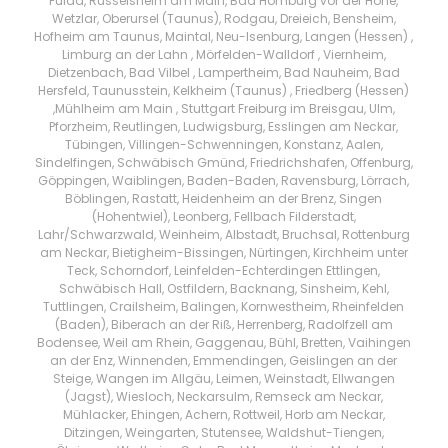
Fulda, Rüsselsheim am Main, Bad Homburg vor der Höhe,
Wetzlar, Oberursel (Taunus), Rodgau, Dreieich, Bensheim,
Hofheim am Taunus, Maintal, Neu-Isenburg, Langen (Hessen) ,
Limburg an der Lahn , Mörfelden-Walldorf , Viernheim,
Dietzenbach, Bad Vilbel , Lampertheim, Bad Nauheim, Bad
Hersfeld, Taunusstein, Kelkheim (Taunus) , Friedberg (Hessen)
,Mühlheim am Main , Stuttgart Freiburg im Breisgau, Ulm,
Pforzheim, Reutlingen, Ludwigsburg, Esslingen am Neckar,
Tübingen, Villingen-Schwenningen, Konstanz, Aalen,
Sindelfingen, Schwäbisch Gmünd, Friedrichshafen, Offenburg,
Göppingen, Waiblingen, Baden-Baden, Ravensburg, Lörrach,
Böblingen, Rastatt, Heidenheim an der Brenz, Singen
(Hohentwiel), Leonberg, Fellbach Filderstadt,
Lahr/Schwarzwald, Weinheim, Albstadt, Bruchsal, Rottenburg
am Neckar, Bietigheim-Bissingen, Nürtingen, Kirchheim unter
Teck, Schorndorf, Leinfelden-Echterdingen Ettlingen,
Schwäbisch Hall, Ostfildern, Backnang, Sinsheim, Kehl,
Tuttlingen, Crailsheim, Balingen, Kornwestheim, Rheinfelden
(Baden), Biberach an der Riß, Herrenberg, Radolfzell am
Bodensee, Weil am Rhein, Gaggenau, Bühl, Bretten, Vaihingen
an der Enz, Winnenden, Emmendingen, Geislingen an der
Steige, Wangen im Allgäu, Leimen, Weinstadt, Ellwangen
(Jagst), Wiesloch, Neckarsulm, Remseck am Neckar,
Mühlacker, Ehingen, Achern, Rottweil, Horb am Neckar,
Ditzingen, Weingarten, Stutensee, Waldshut-Tiengen,