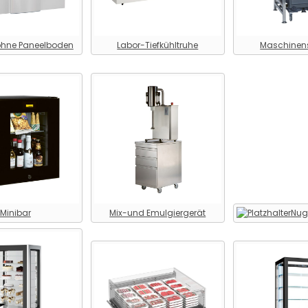
 ohne Paneelboden
Labor-Tiefkühltruhe
Maschinen
Minibar
Mix-und Emulgiergerät
Nugg