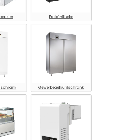
bereiter
Freikühltheke
lschrank
Gewerbetiefkühlschrank