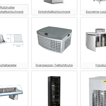
rtiefkühlschrank
Einfahrtiefkühlschrank
Eiscreme-Lag
ürfelbereiter
Energiespar-Tiefkühltruhe
Fasskü