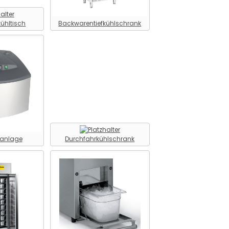
ühltisch
Backwarentiefkühlschrank
lanlage
Durchfahrkühlschrank