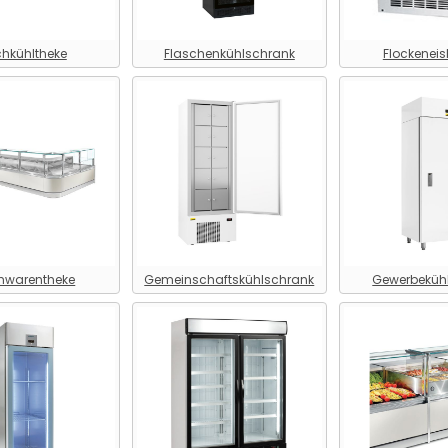
chkühltheke
Flaschenkühlschrank
Flockeneis
chwarentheke
Gemeinschaftskühlschrank
Gewerbeküh