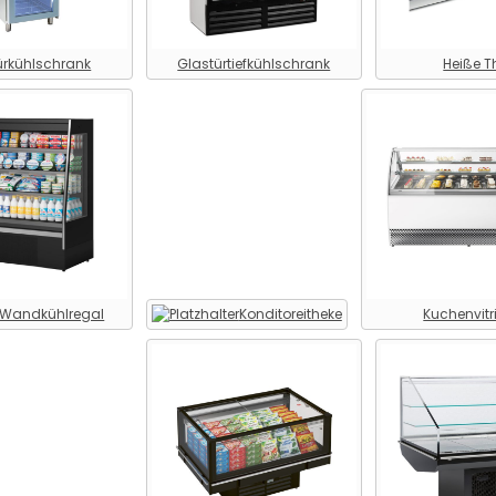
ürkühlschrank
Glastürtiefkühlschrank
Heiße T
-Wandkühlregal
Konditoreitheke
Kuchenvitr