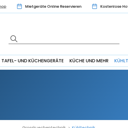
hop
Mietgeräte Online Reservieren
Kostenlose Ho
TAFEL- UND KÜCHENGERÄTE
KÜCHE UND MEHR
KÜHL
Grosskuechentechnik
Kühltechnik