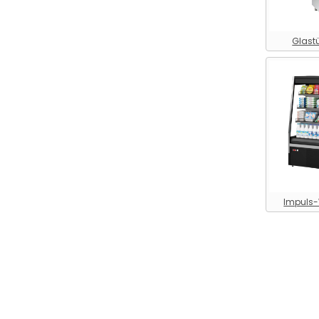
Kühltechnik > Kühl - /
Tiefkühlinsel
Kühltechnik > Kühlinsel
Glast
Kühltechnik > Kühltisch
Kühltechnik > Kühltisch ( 2
Abteile )
Kühltechnik > Kühltisch ( 3
Abteile )
Kühltechnik > Kühltisch ( 4
Abteile )
Kühltechnik > Kühlzelle mit
Impuls
Paneelboden
Kühltechnik > Kühlzelle
ohne Paneelboden
Kühltechnik > Labor-
Tiefkühltruhe
Kühltechnik >
Maschinenständer