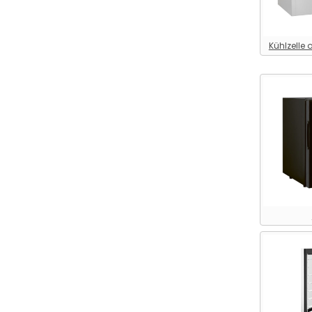
Kühltechnik > Profi-Bierbar
Kühltechnik >
Rückstellprobenschrank
Kühlzelle
Kühltechnik > Saladette
Kühltechnik > Salatbar
Kühltechnik >
Schanktischabdeckung
Kühltechnik > Schnellkühler
/ Schockfroster
Kühltechnik >
Speiseeisvitrine
Kühltechnik >
Speiseeiswagen
Kühltechnik >
Speisenausgabe
Kühltechnik > Spirituosen-
Tiefkühlbox