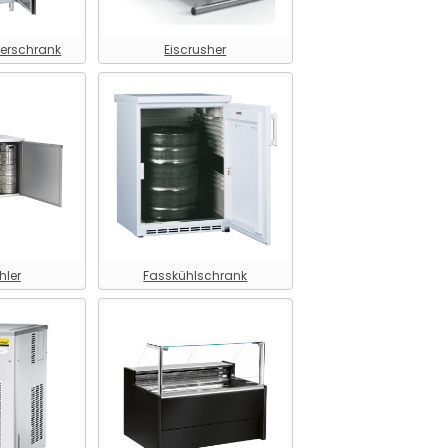
erschrank
Eiscrusher
hler
Fasskühlschrank