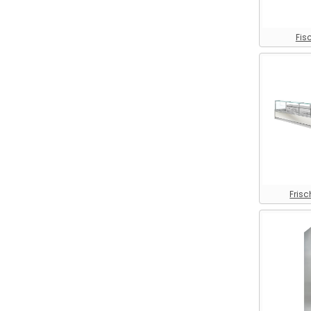
Kühltechnik >
Glastürkühlschrank
Fis
Kühltechnik >
Glastürtiefkühlschrank
Kühltechnik > Heiße Theke
Kühltechnik > Huckepack-
Kühlaggregat
Kühltechnik > Impuls-
Wandkühlregal
Kühltechnik >
Konditoreitheke
Fris
Kühltechnik >
Kuchenvitrine
Kühltechnik >
Kälteaggregat
Kühltechnik > Kühl - /
Tiefkühl-Impulstruhe