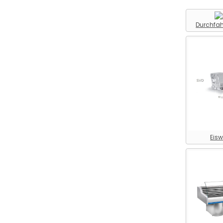
Kühltechnik >
Fasskühlschrank
Durchfah
Kühltechnik >
Fischkühltheke
Kühltechnik >
Flaschenkühlschrank
Kühltechnik >
Flockeneisbereiter
Kühltechnik > Freikühltheke
Kühltechnik >
Eisw
Frischwarentheke
Kühltechnik >
Gemeinschaftskühlschrank
Kühltechnik >
Gewerbekühlschrank
Kühltechnik >
Gewerbetiefkühlschrank