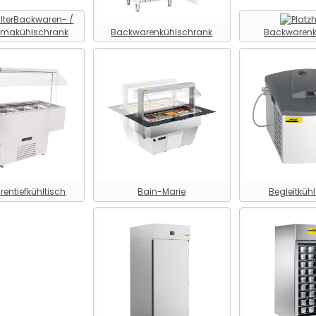
Backwaren- /
imakühlschrank
Backwarenkühlschrank
Backwarenk
entiefkühltisch
Bain-Marie
Begleitküh