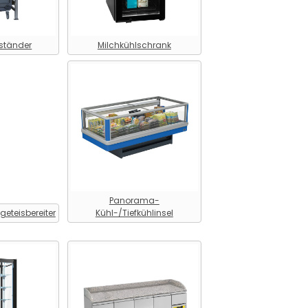
ständer
Milchkühlschrank
Panorama-
eteisbereiter
Kühl-/Tiefkühlinsel