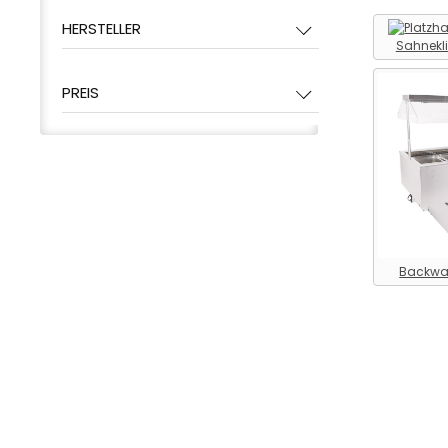
Kühltechnik >
HERSTELLER
Backwarentiefkühltisch
Sahnekl
Kühltechnik > Bain-Marie
PREIS
Kühltechnik >
Begleitkühlanlage
Kühltechnik >
Durchfahrkühlschrank
Kühltechnik >
Einfahrtiefkühlschrank
Kühltechnik > Eiscreme-
Lagerschrank
Backwar
Kühltechnik > Eiscrusher
Kühltechnik >
Eiswürfelbereiter
Kühltechnik > Energiespar-
Tiefkühltruhe
Kühltechnik > Fasskühler