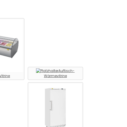
Auftisch-
Vitrine
Wärmevitrine