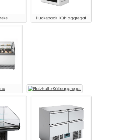
heke
Huckepack-Kühlaggregat
ine
Kälteaggregat