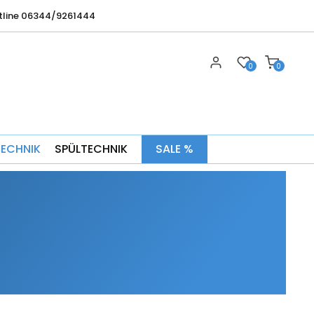
tline 06344/9261444
0
0
TECHNIK
SPÜLTECHNIK
SALE %