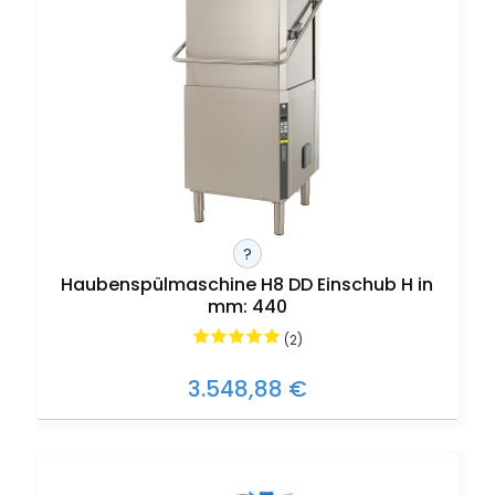
?
Haubenspülmaschine H8 DD Einschub H in
mm: 440
(2)
3.548,88 €