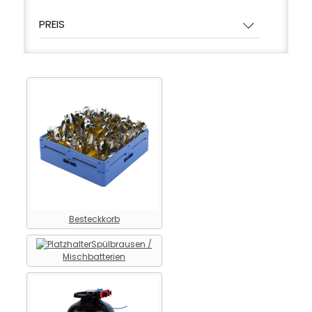
Spültechnik > Tellerkorb
PREIS
Spültechnik > Umkehr-Osmose-
Anlage
Spültechnik >
Wasserenthärtungsanlage
Spültechnik > Zu- und Ablauftisch
Besteckkorb
Spülbrausen /
Mischbatterien