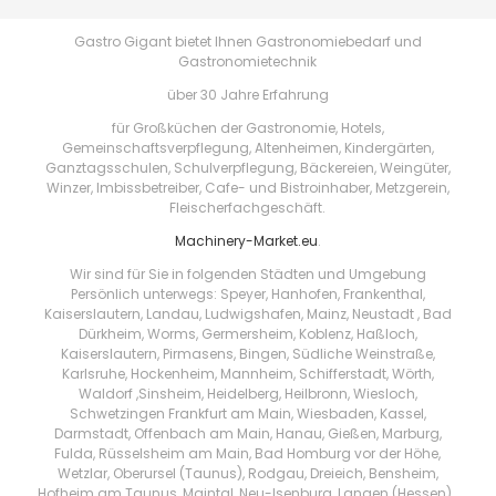
Gastro Gigant bietet Ihnen Gastronomiebedarf und
Gastronomietechnik
über 30 Jahre Erfahrung
für Großküchen der Gastronomie, Hotels,
Gemeinschaftsverpflegung, Altenheimen, Kindergärten,
Ganztagsschulen, Schulverpflegung, Bäckereien, Weingüter,
Winzer, Imbissbetreiber, Cafe- und Bistroinhaber, Metzgerein,
Fleischerfachgeschäft.
Machinery-Market.eu
.
Wir sind für Sie in folgenden Städten und Umgebung
Persönlich unterwegs: Speyer, Hanhofen, Frankenthal,
Kaiserslautern, Landau, Ludwigshafen, Mainz, Neustadt , Bad
Dürkheim, Worms, Germersheim, Koblenz, Haßloch,
Kaiserslautern, Pirmasens, Bingen, Südliche Weinstraße,
Karlsruhe, Hockenheim, Mannheim, Schifferstadt, Wörth,
Waldorf ,Sinsheim, Heidelberg, Heilbronn, Wiesloch,
Schwetzingen Frankfurt am Main, Wiesbaden, Kassel,
Darmstadt, Offenbach am Main, Hanau, Gießen, Marburg,
Fulda, Rüsselsheim am Main, Bad Homburg vor der Höhe,
Wetzlar, Oberursel (Taunus), Rodgau, Dreieich, Bensheim,
Hofheim am Taunus, Maintal, Neu-Isenburg, Langen (Hessen) ,