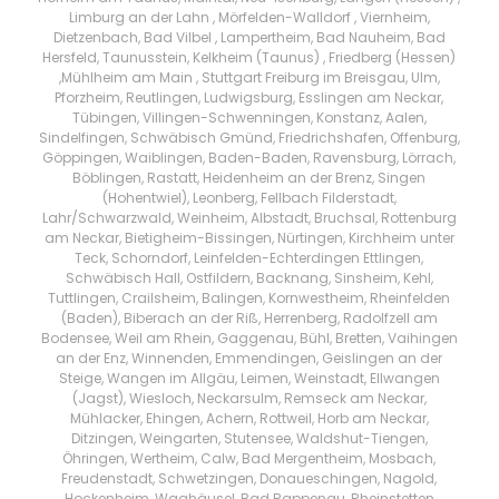
Limburg an der Lahn , Mörfelden-Walldorf , Viernheim,
Dietzenbach, Bad Vilbel , Lampertheim, Bad Nauheim, Bad
Hersfeld, Taunusstein, Kelkheim (Taunus) , Friedberg (Hessen)
,Mühlheim am Main , Stuttgart Freiburg im Breisgau, Ulm,
Pforzheim, Reutlingen, Ludwigsburg, Esslingen am Neckar,
Tübingen, Villingen-Schwenningen, Konstanz, Aalen,
Sindelfingen, Schwäbisch Gmünd, Friedrichshafen, Offenburg,
Göppingen, Waiblingen, Baden-Baden, Ravensburg, Lörrach,
Böblingen, Rastatt, Heidenheim an der Brenz, Singen
(Hohentwiel), Leonberg, Fellbach Filderstadt,
Lahr/Schwarzwald, Weinheim, Albstadt, Bruchsal, Rottenburg
am Neckar, Bietigheim-Bissingen, Nürtingen, Kirchheim unter
Teck, Schorndorf, Leinfelden-Echterdingen Ettlingen,
Schwäbisch Hall, Ostfildern, Backnang, Sinsheim, Kehl,
Tuttlingen, Crailsheim, Balingen, Kornwestheim, Rheinfelden
(Baden), Biberach an der Riß, Herrenberg, Radolfzell am
Bodensee, Weil am Rhein, Gaggenau, Bühl, Bretten, Vaihingen
an der Enz, Winnenden, Emmendingen, Geislingen an der
Steige, Wangen im Allgäu, Leimen, Weinstadt, Ellwangen
(Jagst), Wiesloch, Neckarsulm, Remseck am Neckar,
Mühlacker, Ehingen, Achern, Rottweil, Horb am Neckar,
Ditzingen, Weingarten, Stutensee, Waldshut-Tiengen,
Öhringen, Wertheim, Calw, Bad Mergentheim, Mosbach,
Freudenstadt, Schwetzingen, Donaueschingen, Nagold,
Hockenheim, Waghäusel, Bad Rappenau, Rheinstetten