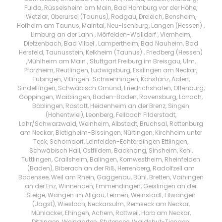
Fulda, Rüsselsheim am Main, Bad Homburg vor der Höhe,
Wetzlar, Oberursel (Taunus), Rodgau, Dreieich, Bensheim,
Hofheim am Taunus, Maintal, Neu-Isenburg, Langen (Hessen) ,
Limburg an der Lahn , Mörfelden-Walldorf , Viernheim,
Dietzenbach, Bad Vilbel , Lampertheim, Bad Nauheim, Bad
Hersfeld, Taunusstein, Kelkheim (Taunus) , Friedberg (Hessen)
,Mühlheim am Main , Stuttgart Freiburg im Breisgau, Ulm,
Pforzheim, Reutlingen, Ludwigsburg, Esslingen am Neckar,
Tübingen, Villingen-Schwenningen, Konstanz, Aalen,
Sindelfingen, Schwäbisch Gmünd, Friedrichshafen, Offenburg,
Göppingen, Waiblingen, Baden-Baden, Ravensburg, Lörrach,
Böblingen, Rastatt, Heidenheim an der Brenz, Singen
(Hohentwiel), Leonberg, Fellbach Filderstadt,
Lahr/Schwarzwald, Weinheim, Albstadt, Bruchsal, Rottenburg
am Neckar, Bietigheim-Bissingen, Nürtingen, Kirchheim unter
Teck, Schorndorf, Leinfelden-Echterdingen Ettlingen,
Schwäbisch Hall, Ostfildern, Backnang, Sinsheim, Kehl,
Tuttlingen, Crailsheim, Balingen, Kornwestheim, Rheinfelden
(Baden), Biberach an der Riß, Herrenberg, Radolfzell am
Bodensee, Weil am Rhein, Gaggenau, Bühl, Bretten, Vaihingen
an der Enz, Winnenden, Emmendingen, Geislingen an der
Steige, Wangen im Allgäu, Leimen, Weinstadt, Ellwangen
(Jagst), Wiesloch, Neckarsulm, Remseck am Neckar,
Mühlacker, Ehingen, Achern, Rottweil, Horb am Neckar,
Ditzingen, Weingarten, Stutensee, Waldshut-Tiengen,