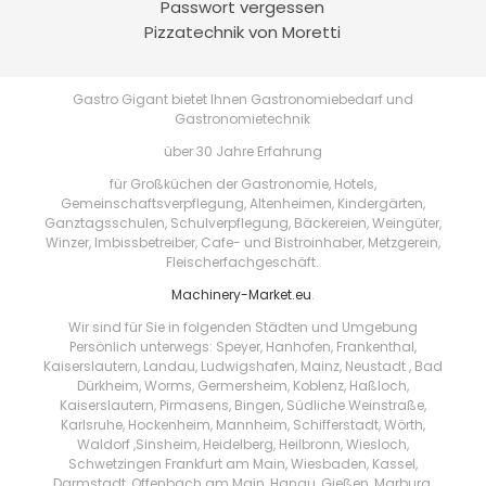
Passwort vergessen
Pizzatechnik von Moretti
Gastro Gigant bietet Ihnen Gastronomiebedarf und
Gastronomietechnik
über 30 Jahre Erfahrung
für Großküchen der Gastronomie, Hotels,
Gemeinschaftsverpflegung, Altenheimen, Kindergärten,
Ganztagsschulen, Schulverpflegung, Bäckereien, Weingüter,
Winzer, Imbissbetreiber, Cafe- und Bistroinhaber, Metzgerein,
Fleischerfachgeschäft.
Machinery-Market.eu
.
Wir sind für Sie in folgenden Städten und Umgebung
Persönlich unterwegs: Speyer, Hanhofen, Frankenthal,
Kaiserslautern, Landau, Ludwigshafen, Mainz, Neustadt , Bad
Dürkheim, Worms, Germersheim, Koblenz, Haßloch,
Kaiserslautern, Pirmasens, Bingen, Südliche Weinstraße,
Karlsruhe, Hockenheim, Mannheim, Schifferstadt, Wörth,
Waldorf ,Sinsheim, Heidelberg, Heilbronn, Wiesloch,
Schwetzingen Frankfurt am Main, Wiesbaden, Kassel,
Darmstadt, Offenbach am Main, Hanau, Gießen, Marburg,