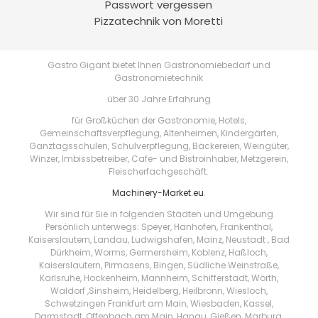
Passwort vergessen
Pizzatechnik von Moretti
Gastro Gigant bietet Ihnen Gastronomiebedarf und
Gastronomietechnik
über 30 Jahre Erfahrung
für Großküchen der Gastronomie, Hotels,
Gemeinschaftsverpflegung, Altenheimen, Kindergärten,
Ganztagsschulen, Schulverpflegung, Bäckereien, Weingüter,
Winzer, Imbissbetreiber, Cafe- und Bistroinhaber, Metzgerein,
Fleischerfachgeschäft.
Machinery-Market.eu
.
Wir sind für Sie in folgenden Städten und Umgebung
Persönlich unterwegs: Speyer, Hanhofen, Frankenthal,
Kaiserslautern, Landau, Ludwigshafen, Mainz, Neustadt , Bad
Dürkheim, Worms, Germersheim, Koblenz, Haßloch,
Kaiserslautern, Pirmasens, Bingen, Südliche Weinstraße,
Karlsruhe, Hockenheim, Mannheim, Schifferstadt, Wörth,
Waldorf ,Sinsheim, Heidelberg, Heilbronn, Wiesloch,
Schwetzingen Frankfurt am Main, Wiesbaden, Kassel,
Darmstadt, Offenbach am Main, Hanau, Gießen, Marburg,