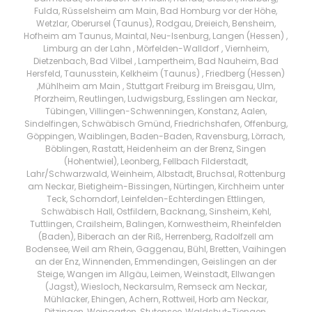
Fulda, Rüsselsheim am Main, Bad Homburg vor der Höhe,
Wetzlar, Oberursel (Taunus), Rodgau, Dreieich, Bensheim,
Hofheim am Taunus, Maintal, Neu-Isenburg, Langen (Hessen) ,
Limburg an der Lahn , Mörfelden-Walldorf , Viernheim,
Dietzenbach, Bad Vilbel , Lampertheim, Bad Nauheim, Bad
Hersfeld, Taunusstein, Kelkheim (Taunus) , Friedberg (Hessen)
,Mühlheim am Main , Stuttgart Freiburg im Breisgau, Ulm,
Pforzheim, Reutlingen, Ludwigsburg, Esslingen am Neckar,
Tübingen, Villingen-Schwenningen, Konstanz, Aalen,
Sindelfingen, Schwäbisch Gmünd, Friedrichshafen, Offenburg,
Göppingen, Waiblingen, Baden-Baden, Ravensburg, Lörrach,
Böblingen, Rastatt, Heidenheim an der Brenz, Singen
(Hohentwiel), Leonberg, Fellbach Filderstadt,
Lahr/Schwarzwald, Weinheim, Albstadt, Bruchsal, Rottenburg
am Neckar, Bietigheim-Bissingen, Nürtingen, Kirchheim unter
Teck, Schorndorf, Leinfelden-Echterdingen Ettlingen,
Schwäbisch Hall, Ostfildern, Backnang, Sinsheim, Kehl,
Tuttlingen, Crailsheim, Balingen, Kornwestheim, Rheinfelden
(Baden), Biberach an der Riß, Herrenberg, Radolfzell am
Bodensee, Weil am Rhein, Gaggenau, Bühl, Bretten, Vaihingen
an der Enz, Winnenden, Emmendingen, Geislingen an der
Steige, Wangen im Allgäu, Leimen, Weinstadt, Ellwangen
(Jagst), Wiesloch, Neckarsulm, Remseck am Neckar,
Mühlacker, Ehingen, Achern, Rottweil, Horb am Neckar,
Ditzingen, Weingarten, Stutensee, Waldshut-Tiengen,