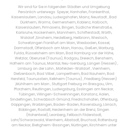
Wir sind für Sie in folgenden Städten und Umgebung
Persönlich unterwegs: Speyer, Hanhofen, Frankenthal,
Kaiserslautern, Landau, Ludwigshafen, Mainz, Neustadt , Bad
Dürkheim, Worms, Germersheim, Koblenz, Haßloch,
Kaiserslautern, Pirmasens, Bingen, Südliche Weinstraße,
Karlsruhe, Hockenheim, Mannheim, Schifferstadt, Wörth,
Waldorf ,Sinsheim, Heidelberg, Heilbronn, Wiesloch,
Schwetzingen Frankfurt am Main, Wiesbaden, Kassel,
Darmstadt, Offenbach am Main, Hanau, Gießen, Marburg,
Fulda, Rüsselsheim am Main, Bad Homburg vor der Höhe,
Wetzlar, Oberursel (Taunus), Rodgau, Dreieich, Bensheim,
Hofheim am Taunus, Maintal, Neu-Isenburg, Langen (Hessen) ,
Limburg an der Lahn , Mörfelden-Walldorf , Viernheim,
Dietzenbach, Bad Vilbel , Lampertheim, Bad Nauheim, Bad
Hersfeld, Taunusstein, Kelkheim (Taunus) , Friedberg (Hessen)
,Mühlheim am Main , Stuttgart Freiburg im Breisgau, Ulm,
Pforzheim, Reutlingen, Ludwigsburg, Esslingen am Neckar,
Tübingen, Villingen-Schwenningen, Konstanz, Aalen,
Sindelfingen, Schwäbisch Gmünd, Friedrichshafen, Offenburg,
Göppingen, Waiblingen, Baden-Baden, Ravensburg, Lörrach,
Böblingen, Rastatt, Heidenheim an der Brenz, Singen
(Hohentwiel), Leonberg, Fellbach Filderstadt,
Lahr/Schwarzwald, Weinheim, Albstadt, Bruchsal, Rottenburg
am Neckar, Bietigheim-Bissingen, Nürtingen, Kirchheim unter