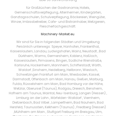
für Großküchen der Gastronomie, Hotels,
Gemeinschaftsverpflegung, Altenheimen, Kindergärten,
Ganztagsschulen, Schulverpflegung, Bäckereien, Weingüter,
Winzer, Imbissbetreiber, Cafe- und Bistroinhaber, Metzgerein,
Fleischerfachgeschäft.
Machinery-Market.eu
.
Wir sind für Sie in folgenden Städten und Umgebung
Persönlich unterwegs: Speyer, Hanhofen, Frankenthal,
Kaiserslautern, Landau, Ludwigshafen, Mainz, Neustadt , Bad
Dürkheim, Worms, Germersheim, Koblenz, Haßloch,
Kaiserslautern, Pirmasens, Bingen, Südliche Weinstraße,
Karlsruhe, Hockenheim, Mannheim, Schifferstadt, Wörth,
Waldorf ,Sinsheim, Heidelberg, Heilbronn, Wiesloch,
Schwetzingen Frankfurt am Main, Wiesbaden, Kassel,
Darmstadt, Offenbach am Main, Hanau, Gießen, Marburg,
Fulda, Rüsselsheim am Main, Bad Homburg vor der Höhe,
Wetzlar, Oberursel (Taunus), Rodgau, Dreieich, Bensheim,
Hofheim am Taunus, Maintal, Neu-Isenburg, Langen (Hessen) ,
Limburg an der Lahn , Mörfelden-Walldorf , Viernheim,
Dietzenbach, Bad Vilbel , Lampertheim, Bad Nauheim, Bad
Hersfeld, Taunusstein, Kelkheim (Taunus) , Friedberg (Hessen)
,Mühlheim am Main , Stuttgart Freiburg im Breisgau, Ulm,