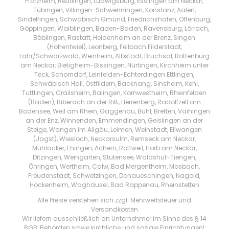
Pforzheim, Reutlingen, Ludwigsburg, Esslingen am Neckar,
Tübingen, Villingen-Schwenningen, Konstanz, Aalen,
Sindelfingen, Schwäbisch Gmünd, Friedrichshafen, Offenburg,
Göppingen, Waiblingen, Baden-Baden, Ravensburg, Lörrach,
Böblingen, Rastatt, Heidenheim an der Brenz, Singen
(Hohentwiel), Leonberg, Fellbach Filderstadt,
Lahr/Schwarzwald, Weinheim, Albstadt, Bruchsal, Rottenburg
am Neckar, Bietigheim-Bissingen, Nürtingen, Kirchheim unter
Teck, Schorndorf, Leinfelden-Echterdingen Ettlingen,
Schwäbisch Hall, Ostfildern, Backnang, Sinsheim, Kehl,
Tuttlingen, Crailsheim, Balingen, Kornwestheim, Rheinfelden
(Baden), Biberach an der Riß, Herrenberg, Radolfzell am
Bodensee, Weil am Rhein, Gaggenau, Bühl, Bretten, Vaihingen
an der Enz, Winnenden, Emmendingen, Geislingen an der
Steige, Wangen im Allgäu, Leimen, Weinstadt, Ellwangen
(Jagst), Wiesloch, Neckarsulm, Remseck am Neckar,
Mühlacker, Ehingen, Achern, Rottweil, Horb am Neckar,
Ditzingen, Weingarten, Stutensee, Waldshut-Tiengen,
Öhringen, Wertheim, Calw, Bad Mergentheim, Mosbach,
Freudenstadt, Schwetzingen, Donaueschingen, Nagold,
Hockenheim, Waghäusel, Bad Rappenau, Rheinstetten
Alle Preise verstehen sich zzgl. Mehrwertsteuer und
Versandkosten
Wir liefern ausschließlich an Unternehmer im Sinne des § 14
BGB, Behörden sowie kirchliche und soziale Einrichtungen!