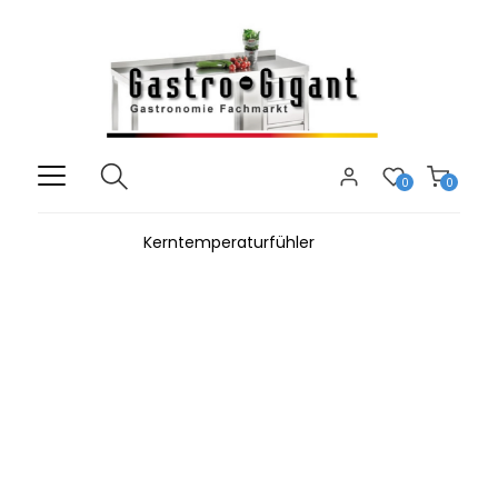
0
0
Kerntemperaturfühler