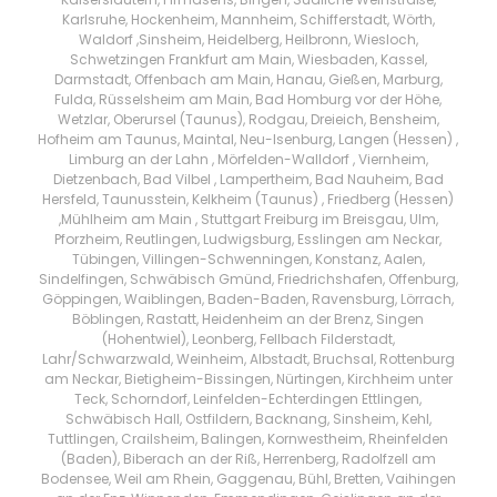
Karlsruhe, Hockenheim, Mannheim, Schifferstadt, Wörth,
Waldorf ,Sinsheim, Heidelberg, Heilbronn, Wiesloch,
Schwetzingen Frankfurt am Main, Wiesbaden, Kassel,
Darmstadt, Offenbach am Main, Hanau, Gießen, Marburg,
Fulda, Rüsselsheim am Main, Bad Homburg vor der Höhe,
Wetzlar, Oberursel (Taunus), Rodgau, Dreieich, Bensheim,
Hofheim am Taunus, Maintal, Neu-Isenburg, Langen (Hessen) ,
Limburg an der Lahn , Mörfelden-Walldorf , Viernheim,
Dietzenbach, Bad Vilbel , Lampertheim, Bad Nauheim, Bad
Hersfeld, Taunusstein, Kelkheim (Taunus) , Friedberg (Hessen)
,Mühlheim am Main , Stuttgart Freiburg im Breisgau, Ulm,
Pforzheim, Reutlingen, Ludwigsburg, Esslingen am Neckar,
Tübingen, Villingen-Schwenningen, Konstanz, Aalen,
Sindelfingen, Schwäbisch Gmünd, Friedrichshafen, Offenburg,
Göppingen, Waiblingen, Baden-Baden, Ravensburg, Lörrach,
Böblingen, Rastatt, Heidenheim an der Brenz, Singen
(Hohentwiel), Leonberg, Fellbach Filderstadt,
Lahr/Schwarzwald, Weinheim, Albstadt, Bruchsal, Rottenburg
am Neckar, Bietigheim-Bissingen, Nürtingen, Kirchheim unter
Teck, Schorndorf, Leinfelden-Echterdingen Ettlingen,
Schwäbisch Hall, Ostfildern, Backnang, Sinsheim, Kehl,
Tuttlingen, Crailsheim, Balingen, Kornwestheim, Rheinfelden
(Baden), Biberach an der Riß, Herrenberg, Radolfzell am
Bodensee, Weil am Rhein, Gaggenau, Bühl, Bretten, Vaihingen