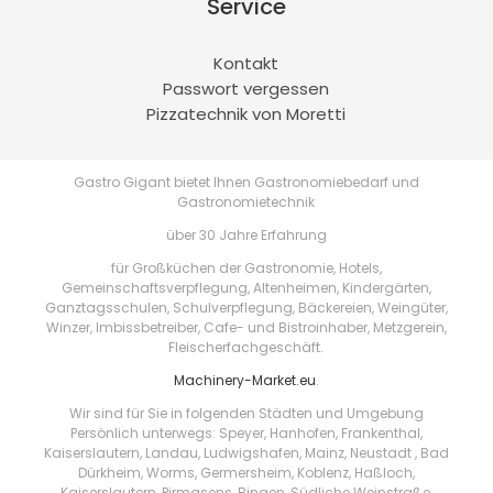
Service
Kontakt
Passwort vergessen
Pizzatechnik von Moretti
Gastro Gigant bietet Ihnen Gastronomiebedarf und
Gastronomietechnik
über 30 Jahre Erfahrung
für Großküchen der Gastronomie, Hotels,
Gemeinschaftsverpflegung, Altenheimen, Kindergärten,
Ganztagsschulen, Schulverpflegung, Bäckereien, Weingüter,
Winzer, Imbissbetreiber, Cafe- und Bistroinhaber, Metzgerein,
Fleischerfachgeschäft.
Machinery-Market.eu
.
Wir sind für Sie in folgenden Städten und Umgebung
Persönlich unterwegs: Speyer, Hanhofen, Frankenthal,
Kaiserslautern, Landau, Ludwigshafen, Mainz, Neustadt , Bad
Dürkheim, Worms, Germersheim, Koblenz, Haßloch,
Kaiserslautern, Pirmasens, Bingen, Südliche Weinstraße,