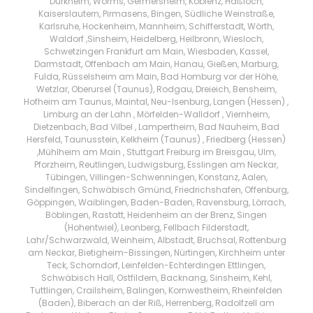
Dürkheim, Worms, Germersheim, Koblenz, Haßloch,
Kaiserslautern, Pirmasens, Bingen, Südliche Weinstraße,
Karlsruhe, Hockenheim, Mannheim, Schifferstadt, Wörth,
Waldorf ,Sinsheim, Heidelberg, Heilbronn, Wiesloch,
Schwetzingen Frankfurt am Main, Wiesbaden, Kassel,
Darmstadt, Offenbach am Main, Hanau, Gießen, Marburg,
Fulda, Rüsselsheim am Main, Bad Homburg vor der Höhe,
Wetzlar, Oberursel (Taunus), Rodgau, Dreieich, Bensheim,
Hofheim am Taunus, Maintal, Neu-Isenburg, Langen (Hessen) ,
Limburg an der Lahn , Mörfelden-Walldorf , Viernheim,
Dietzenbach, Bad Vilbel , Lampertheim, Bad Nauheim, Bad
Hersfeld, Taunusstein, Kelkheim (Taunus) , Friedberg (Hessen)
,Mühlheim am Main , Stuttgart Freiburg im Breisgau, Ulm,
Pforzheim, Reutlingen, Ludwigsburg, Esslingen am Neckar,
Tübingen, Villingen-Schwenningen, Konstanz, Aalen,
Sindelfingen, Schwäbisch Gmünd, Friedrichshafen, Offenburg,
Göppingen, Waiblingen, Baden-Baden, Ravensburg, Lörrach,
Böblingen, Rastatt, Heidenheim an der Brenz, Singen
(Hohentwiel), Leonberg, Fellbach Filderstadt,
Lahr/Schwarzwald, Weinheim, Albstadt, Bruchsal, Rottenburg
am Neckar, Bietigheim-Bissingen, Nürtingen, Kirchheim unter
Teck, Schorndorf, Leinfelden-Echterdingen Ettlingen,
Schwäbisch Hall, Ostfildern, Backnang, Sinsheim, Kehl,
Tuttlingen, Crailsheim, Balingen, Kornwestheim, Rheinfelden
(Baden), Biberach an der Riß, Herrenberg, Radolfzell am