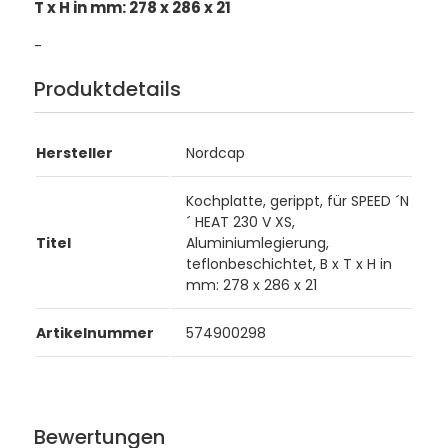
T x H in mm: 278 x 286 x 21
-
Produktdetails
Hersteller
Nordcap
Kochplatte, gerippt, für SPEED ´N
´ HEAT 230 V XS,
Titel
Aluminiumlegierung,
teflonbeschichtet, B x T x H in
mm: 278 x 286 x 21
Artikelnummer
574900298
Bewertungen