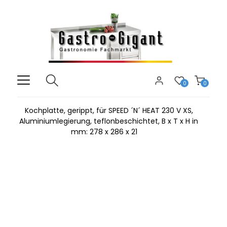
0
0
Kochplatte, gerippt, für SPEED ´N´ HEAT 230 V XS,
Aluminiumlegierung, teflonbeschichtet, B x T x H in
mm: 278 x 286 x 21