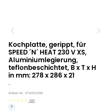
Kochplatte, gerippt, für
SPEED ´N´ HEAT 230 V XS,
Aluminiumlegierung,
teflonbeschichtet, B x T x H
in mm: 278 x 286 x 21
-
Artikel-Nr.: 574900298
(0)
?