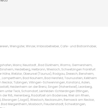
retti
ien, Weingüter, Winzer, Imbissbetreiber, Cafe- und Bistroinhaber,
igshafen, Mainz, Neustadt , Bad Dürkheim, Worms, Germersheim,
Sinsheim, Heidelberg, Heilbronn, Wiesloch, Schwetzingen Frankfurt
Höhe, Wetzlar, Oberursel (Taunus), Rodgau, Dreieich, Bensheim,
l , Lampertheim, Bad Nauheim, Bad Hersfeld, Taunusstein, Kelkheim
am Neckar, Tübingen, Villingen-Schwenningen, Konstanz, Aalen,
tatt, Heidenheim an der Brenz, Singen (Hohentwiel), Leonberg,
m unter Teck, Schorndorf, Leinfelden-Echterdingen Ettlingen,
n der Riß, Herrenberg, Radolfzell am Bodensee, Weil am Rhein,
t, Ellwangen (Jagst), Wiesloch, Neckarsulm, Remseck am Neckar,
lw, Bad Mergentheim, Mosbach, Freudenstadt, Schwetzingen,