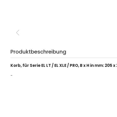
Produktbeschreibung
Korb, für Serie EL LT / EL XLE / PRO, B x H in mm: 205 x
-