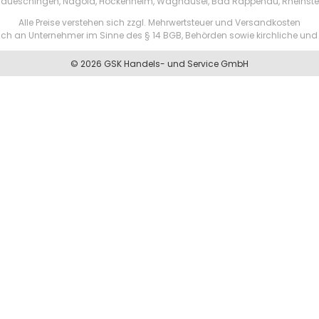
aueschingen, Nagold, Hockenheim, Waghäusel, Bad Rappenau, Rheinste
Alle Preise verstehen sich zzgl. Mehrwertsteuer und Versandkosten
ßlich an Unternehmer im Sinne des § 14 BGB, Behörden sowie kirchliche und 
© 2026 GSK Handels- und Service GmbH