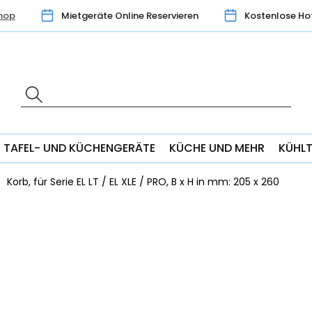
hop
Mietgeräte Online Reservieren
Kostenlose Ho
TAFEL- UND KÜCHENGERÄTE
KÜCHE UND MEHR
KÜHL
Korb, für Serie EL LT / EL XLE / PRO, B x H in mm: 205 x 260