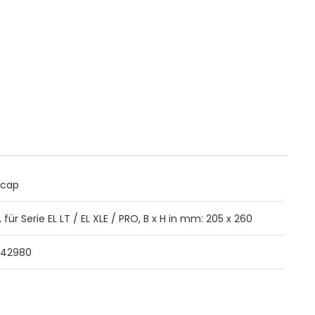
dcap
, für Serie EL LT / EL XLE / PRO, B x H in mm: 205 x 260
442980