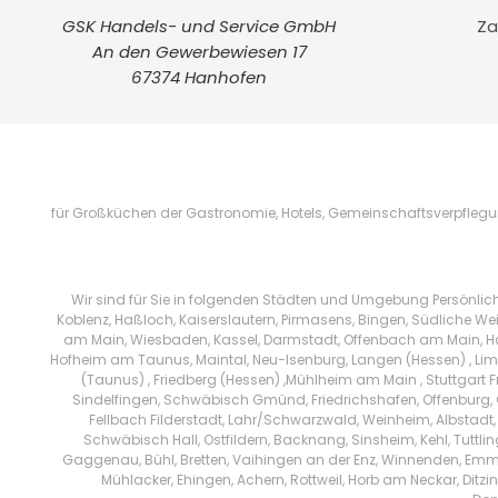
GSK Handels- und Service GmbH
Za
An den Gewerbewiesen 17
67374 Hanhofen
für Großküchen der Gastronomie, Hotels, Gemeinschaftsverpflegung
Wir sind für Sie in folgenden Städten und Umgebung Persönlic
Koblenz, Haßloch, Kaiserslautern, Pirmasens, Bingen, Südliche We
am Main, Wiesbaden, Kassel, Darmstadt, Offenbach am Main, Han
Hofheim am Taunus, Maintal, Neu-Isenburg, Langen (Hessen) , Limb
(Taunus) , Friedberg (Hessen) ,Mühlheim am Main , Stuttgart 
Sindelfingen, Schwäbisch Gmünd, Friedrichshafen, Offenburg, 
Fellbach Filderstadt, Lahr/Schwarzwald, Weinheim, Albstadt,
Schwäbisch Hall, Ostfildern, Backnang, Sinsheim, Kehl, Tuttl
Gaggenau, Bühl, Bretten, Vaihingen an der Enz, Winnenden, Emm
Mühlacker, Ehingen, Achern, Rottweil, Horb am Neckar, Di