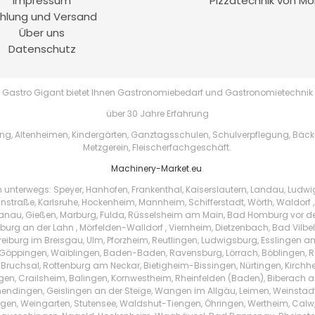
Impressum
Pizzatechnik von Mo
hlung und Versand
Über uns
Datenschutz
Gastro Gigant bietet Ihnen Gastronomiebedarf und Gastronomietechnik
über 30 Jahre Erfahrung
, Altenheimen, Kindergärten, Ganztagsschulen, Schulverpflegung, Bäckere
Metzgerein, Fleischerfachgeschäft.
Machinery-Market.eu
.
h unterwegs: Speyer, Hanhofen, Frankenthal, Kaiserslautern, Landau, Ludw
instraße, Karlsruhe, Hockenheim, Mannheim, Schifferstadt, Wörth, Waldorf ,
au, Gießen, Marburg, Fulda, Rüsselsheim am Main, Bad Homburg vor der 
urg an der Lahn , Mörfelden-Walldorf , Viernheim, Dietzenbach, Bad Vilbe
Freiburg im Breisgau, Ulm, Pforzheim, Reutlingen, Ludwigsburg, Esslingen 
Göppingen, Waiblingen, Baden-Baden, Ravensburg, Lörrach, Böblingen, Ras
 Bruchsal, Rottenburg am Neckar, Bietigheim-Bissingen, Nürtingen, Kirchhei
ingen, Crailsheim, Balingen, Kornwestheim, Rheinfelden (Baden), Biberach a
endingen, Geislingen an der Steige, Wangen im Allgäu, Leimen, Weinstad
tzingen, Weingarten, Stutensee, Waldshut-Tiengen, Öhringen, Wertheim, Ca