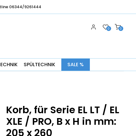
tline 06344/9261444
0
0
TECHNIK
SPÜLTECHNIK
SALE %
Korb, für Serie EL LT / EL
XLE / PRO, B x H in mm:
205 x 260