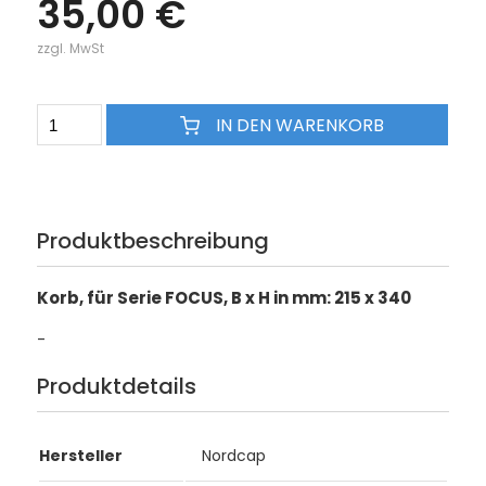
35,00 €
zzgl. MwSt
IN DEN WARENKORB
Produktbeschreibung
Korb, für Serie FOCUS, B x H in mm: 215 x 340
-
Produktdetails
Hersteller
Nordcap