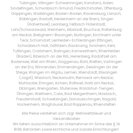
Tübingen, Villingen-Schwenningen, Konstanz, Aalen,
Sindelfingen, Schwäbisch Gmünd, Friedrichshafen, Offenburg,
Göppingen, Waiblingen, Baden-Baden, Ravensburg, Lörrach,
Böblingen, Rastatt, Heidenheim an der Brenz, Singen
(Hohentwiel), Leonberg, Fellbach Filderstadt,
Lahr/Schwarzwald, Weinheim, Albstadt, Bruchsal, Rottenburg
am Neckar, Bietigheim-Bissingen, Nürtingen, Kirchheim unter
Teck, Schorndorf, Leinfelden-Echterdingen Ettlingen,
Schwäbisch Hall, Ostfildern, Backnang, Sinsheim, Kehl,
Tuttlingen, Crailsheim, Balingen, Kornwestheim, Rheinfelden
(Baden), Biberach an der Riß, Herrenberg, Radolfzell am
Bodensee, Weil am Rhein, Gaggenau, Bühl, Bretten, Vaihingen
an der Enz, Winnenden, Emmendingen, Geislingen an der
Steige, Wangen im Allgäu, Leimen, Weinstadt, Ellwangen
(Jagst), Wiesloch, Neckarsulm, Remseck am Neckar,
Mühlacker, Ehingen, Achern, Rottweil, Horb am Neckar,
Ditzingen, Weingarten, Stutensee, Waldshut-Tiengen,
Öhringen, Wertheim, Calw, Bad Mergentheim, Mosbach,
Freudenstadt, Schwetzingen, Donaueschingen, Nagold,
Hockenheim, Waghäusel, Bad Rappenau, Rheinstetten
Alle Preise verstehen sich zzgl. Mehrwertsteuer und
Versandkosten
Wir liefern ausschließlich an Unternehmer im Sinne des § 14
BGB, Behörden sowie kirchliche und soziale Einrichtungen!