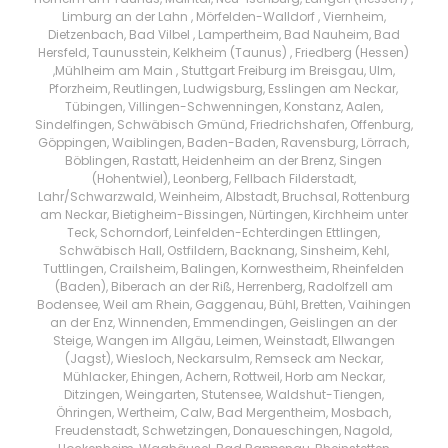
Limburg an der Lahn , Mörfelden-Walldorf , Viernheim,
Dietzenbach, Bad Vilbel , Lampertheim, Bad Nauheim, Bad
Hersfeld, Taunusstein, Kelkheim (Taunus) , Friedberg (Hessen)
,Mühlheim am Main , Stuttgart Freiburg im Breisgau, Ulm,
Pforzheim, Reutlingen, Ludwigsburg, Esslingen am Neckar,
Tübingen, Villingen-Schwenningen, Konstanz, Aalen,
Sindelfingen, Schwäbisch Gmünd, Friedrichshafen, Offenburg,
Göppingen, Waiblingen, Baden-Baden, Ravensburg, Lörrach,
Böblingen, Rastatt, Heidenheim an der Brenz, Singen
(Hohentwiel), Leonberg, Fellbach Filderstadt,
Lahr/Schwarzwald, Weinheim, Albstadt, Bruchsal, Rottenburg
am Neckar, Bietigheim-Bissingen, Nürtingen, Kirchheim unter
Teck, Schorndorf, Leinfelden-Echterdingen Ettlingen,
Schwäbisch Hall, Ostfildern, Backnang, Sinsheim, Kehl,
Tuttlingen, Crailsheim, Balingen, Kornwestheim, Rheinfelden
(Baden), Biberach an der Riß, Herrenberg, Radolfzell am
Bodensee, Weil am Rhein, Gaggenau, Bühl, Bretten, Vaihingen
an der Enz, Winnenden, Emmendingen, Geislingen an der
Steige, Wangen im Allgäu, Leimen, Weinstadt, Ellwangen
(Jagst), Wiesloch, Neckarsulm, Remseck am Neckar,
Mühlacker, Ehingen, Achern, Rottweil, Horb am Neckar,
Ditzingen, Weingarten, Stutensee, Waldshut-Tiengen,
Öhringen, Wertheim, Calw, Bad Mergentheim, Mosbach,
Freudenstadt, Schwetzingen, Donaueschingen, Nagold,