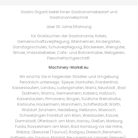
Gastro Gigant bietet Ihnen Gastronomiebedarf und
Gastronomietechnik
über 30 Jahre Erfahrung
für Großküchen der Gastronomie, Hotels,
Gemeinschaftsverpflegung, Altenheimen, Kindergärten,
Ganztagsschulen, Schulverpflegung, Bäckereien, Weingüter,
Winzer, Imbissbetreiber, Cafe- und Bistroinhaber, Metzgerein,
Fleischerfachgeschäft.
Machinery-Market.eu
.
Wir sind für Sie in folgenden Städten und Umgebung
Persönlich unterwegs: Speyer, Hanhofen, Frankenthal,
Kaiserslautern, Landau, Ludwigshafen, Mainz, Neustadt , Bad
Dürkheim, Worms, Germersheim, Koblenz, Haßloch,
Kaiserslautern, Pirmasens, Bingen, Südliche Weinstraße,
Karlsruhe, Hockenheim, Mannheim, Schifferstadt, Wörth,
Waldorf ,Sinsheim, Heidelberg, Heilbronn, Wiesloch,
Schwetzingen Frankfurt am Main, Wiesbaden, Kassel,
Darmstadt, Offenbach am Main, Hanau, Gießen, Marburg,
Fulda, Rüsselsheim am Main, Bad Homburg vor der Höhe,
Wetzlar, Oberursel (Taunus), Rodgau, Dreieich, Bensheim,
Hofheim am Taunus, Maintal, Neu-Isenburg, Langen (Hessen) ,