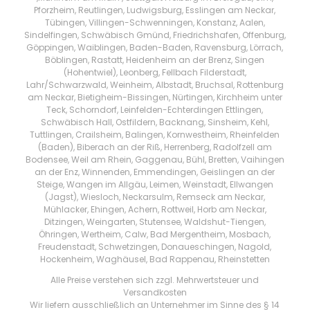
Pforzheim, Reutlingen, Ludwigsburg, Esslingen am Neckar,
Tübingen, Villingen-Schwenningen, Konstanz, Aalen,
Sindelfingen, Schwäbisch Gmünd, Friedrichshafen, Offenburg,
Göppingen, Waiblingen, Baden-Baden, Ravensburg, Lörrach,
Böblingen, Rastatt, Heidenheim an der Brenz, Singen
(Hohentwiel), Leonberg, Fellbach Filderstadt,
Lahr/Schwarzwald, Weinheim, Albstadt, Bruchsal, Rottenburg
am Neckar, Bietigheim-Bissingen, Nürtingen, Kirchheim unter
Teck, Schorndorf, Leinfelden-Echterdingen Ettlingen,
Schwäbisch Hall, Ostfildern, Backnang, Sinsheim, Kehl,
Tuttlingen, Crailsheim, Balingen, Kornwestheim, Rheinfelden
(Baden), Biberach an der Riß, Herrenberg, Radolfzell am
Bodensee, Weil am Rhein, Gaggenau, Bühl, Bretten, Vaihingen
an der Enz, Winnenden, Emmendingen, Geislingen an der
Steige, Wangen im Allgäu, Leimen, Weinstadt, Ellwangen
(Jagst), Wiesloch, Neckarsulm, Remseck am Neckar,
Mühlacker, Ehingen, Achern, Rottweil, Horb am Neckar,
Ditzingen, Weingarten, Stutensee, Waldshut-Tiengen,
Öhringen, Wertheim, Calw, Bad Mergentheim, Mosbach,
Freudenstadt, Schwetzingen, Donaueschingen, Nagold,
Hockenheim, Waghäusel, Bad Rappenau, Rheinstetten
Alle Preise verstehen sich zzgl. Mehrwertsteuer und
Versandkosten
Wir liefern ausschließlich an Unternehmer im Sinne des § 14