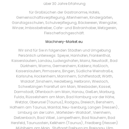
über 30 Jahre Erfahrung
für Großküchen der Gastronomie, Hotels,
Gemeinschaftsverpflegung, Altenheimen, Kindergärten,
Ganztagsschulen, Schulverpflegung, Bäckereien, Weingüter,
Winzer, Imbissbetreiber, Cafe- und Bistroinhaber, Metzgerein,
Fleischerfachgeschäft.
Machinery-Market.eu
.
Wir sind für Sie in folgenden Städten und Umgebung
Persönlich unterwegs: Speyer, Hanhofen, Frankenthal,
Kaiserslautern, Landau, Ludwigshafen, Mainz, Neustadt , Bad
Dürkheim, Worms, Germersheim, Koblenz, Haßloch,
Kaiserslautern, Pirmasens, Bingen, Südliche Weinstraße,
Karlsruhe, Hockenheim, Mannheim, Schifferstadt, Wörth,
Waldorf ,Sinsheim, Heidelberg, Heilbronn, Wiesloch,
Schwetzingen Frankfurt am Main, Wiesbaden, Kassel,
Darmstadt, Offenbach am Main, Hanau, Gießen, Marburg,
Fulda, Rüsselsheim am Main, Bad Homburg vor der Höhe,
Wetzlar, Oberursel (Taunus), Rodgau, Dreieich, Bensheim,
Hofheim am Taunus, Maintal, Neu-Isenburg, Langen (Hessen) ,
Limburg an der Lahn , Mörfelden-Walldorf , Viernheim,
Dietzenbach, Bad Vilbel , Lampertheim, Bad Nauheim, Bad
Hersfeld, Taunusstein, Kelkheim (Taunus) , Friedberg (Hessen)
,Mühlheim am Main , Stuttgart Freiburg im Breisgau, Ulm,