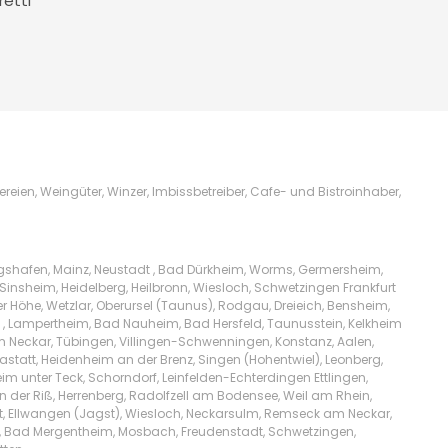
retti
ien, Weingüter, Winzer, Imbissbetreiber, Cafe- und Bistroinhaber,
igshafen, Mainz, Neustadt , Bad Dürkheim, Worms, Germersheim,
Sinsheim, Heidelberg, Heilbronn, Wiesloch, Schwetzingen Frankfurt
Höhe, Wetzlar, Oberursel (Taunus), Rodgau, Dreieich, Bensheim,
l , Lampertheim, Bad Nauheim, Bad Hersfeld, Taunusstein, Kelkheim
am Neckar, Tübingen, Villingen-Schwenningen, Konstanz, Aalen,
tatt, Heidenheim an der Brenz, Singen (Hohentwiel), Leonberg,
m unter Teck, Schorndorf, Leinfelden-Echterdingen Ettlingen,
n der Riß, Herrenberg, Radolfzell am Bodensee, Weil am Rhein,
t, Ellwangen (Jagst), Wiesloch, Neckarsulm, Remseck am Neckar,
lw, Bad Mergentheim, Mosbach, Freudenstadt, Schwetzingen,