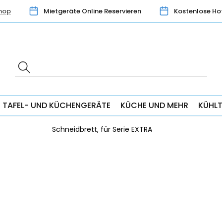
hop
Mietgeräte Online Reservieren
Kostenlose Ho
TAFEL- UND KÜCHENGERÄTE
KÜCHE UND MEHR
KÜHL
Schneidbrett, für Serie EXTRA