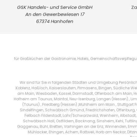
GSK Handels- und Service GmbH
Za
An den Gewerbewiesen 17
67374 Hanhofen
für Großküchen der Gastronomie, Hotels, Gemeinschaftsverpflegung
Wir sind für Sie in folgenden Städten und Umgebung Persönlic
Koblenz, Haßloch, Kaiserslautern, Pirmasens, Bingen, Südliche We
am Main, Wiesbaden, Kassel, Darmstadt, Offenbach am Main, Han
Hofheim am Taunus, Maintal, Neu-Isenburg, Langen (Hessen) , Limb
(Taunus) , Friedberg (Hessen) ,Mühlheim am Main , Stuttgart 
Sindelfingen, Schwäbisch Gmünd, Friedrichshafen, Offenburg, 
Fellbach Filderstadt, Lahr/Schwarzwald, Weinheim, Albstadt,
Schwäbisch Hall, Ostfildern, Backnang, Sinsheim, Kehl, Tuttl
Gaggenau, Bühl, Bretten, Vaihingen an der Enz, Winnenden, Emm
Mühlacker, Ehingen, Achern, Rottweil, Horb am Neckar, Di