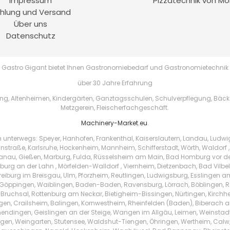
Impressum
Pizzatechnik von Mo
hlung und Versand
Über uns
Datenschutz
Gastro Gigant bietet Ihnen Gastronomiebedarf und Gastronomietechnik
über 30 Jahre Erfahrung
, Altenheimen, Kindergärten, Ganztagsschulen, Schulverpflegung, Bäckere
Metzgerein, Fleischerfachgeschäft.
Machinery-Market.eu
.
h unterwegs: Speyer, Hanhofen, Frankenthal, Kaiserslautern, Landau, Ludw
instraße, Karlsruhe, Hockenheim, Mannheim, Schifferstadt, Wörth, Waldorf ,
au, Gießen, Marburg, Fulda, Rüsselsheim am Main, Bad Homburg vor der 
urg an der Lahn , Mörfelden-Walldorf , Viernheim, Dietzenbach, Bad Vilbe
Freiburg im Breisgau, Ulm, Pforzheim, Reutlingen, Ludwigsburg, Esslingen 
Göppingen, Waiblingen, Baden-Baden, Ravensburg, Lörrach, Böblingen, Ras
 Bruchsal, Rottenburg am Neckar, Bietigheim-Bissingen, Nürtingen, Kirchhei
ingen, Crailsheim, Balingen, Kornwestheim, Rheinfelden (Baden), Biberach a
endingen, Geislingen an der Steige, Wangen im Allgäu, Leimen, Weinstad
tzingen, Weingarten, Stutensee, Waldshut-Tiengen, Öhringen, Wertheim, Ca