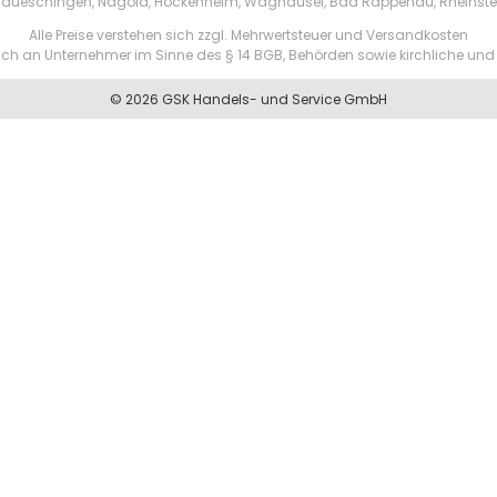
aueschingen, Nagold, Hockenheim, Waghäusel, Bad Rappenau, Rheinste
Alle Preise verstehen sich zzgl. Mehrwertsteuer und Versandkosten
ßlich an Unternehmer im Sinne des § 14 BGB, Behörden sowie kirchliche und 
© 2026 GSK Handels- und Service GmbH