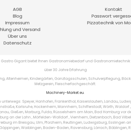
AGB
Kontakt
Blog
Passwort vergess
Impressum
Pizzatechnik von Mo
hlung und Versand
Über uns
Datenschutz
Gastro Gigant bietet Ihnen Gastronomiebedarf und Gastronomietechnik
über 30 Jahre Erfahrung
, Altenheimen, Kindergärten, Ganztagsschulen, Schulverpflegung, Bäckere
Metzgerein, Fleischerfachgeschäft.
Machinery-Market.eu
.
h unterwegs: Speyer, Hanhofen, Frankenthal, Kaiserslautern, Landau, Ludw
instraße, Karlsruhe, Hockenheim, Mannheim, Schifferstadt, Wörth, Waldorf ,
au, Gießen, Marburg, Fulda, Rüsselsheim am Main, Bad Homburg vor der 
urg an der Lahn , Mörfelden-Walldorf , Viernheim, Dietzenbach, Bad Vilbe
Freiburg im Breisgau, Ulm, Pforzheim, Reutlingen, Ludwigsburg, Esslingen 
Göppingen, Waiblingen, Baden-Baden, Ravensburg, Lörrach, Böblingen, Ras