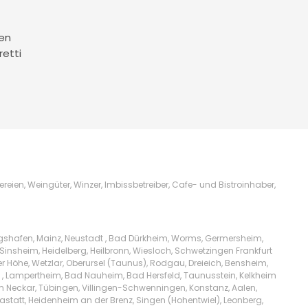
en
retti
ien, Weingüter, Winzer, Imbissbetreiber, Cafe- und Bistroinhaber,
igshafen, Mainz, Neustadt , Bad Dürkheim, Worms, Germersheim,
Sinsheim, Heidelberg, Heilbronn, Wiesloch, Schwetzingen Frankfurt
Höhe, Wetzlar, Oberursel (Taunus), Rodgau, Dreieich, Bensheim,
l , Lampertheim, Bad Nauheim, Bad Hersfeld, Taunusstein, Kelkheim
am Neckar, Tübingen, Villingen-Schwenningen, Konstanz, Aalen,
tatt, Heidenheim an der Brenz, Singen (Hohentwiel), Leonberg,