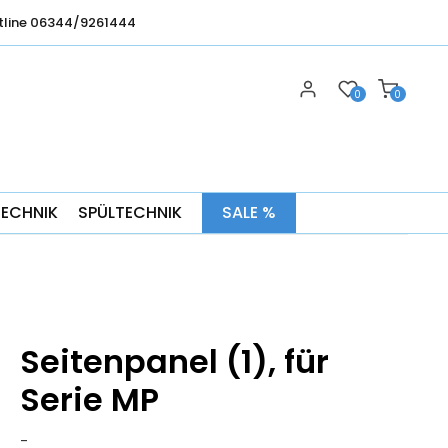
tline 06344/9261444
0
0
TECHNIK
SPÜLTECHNIK
SALE %
Seitenpanel (1), für
Serie MP
-