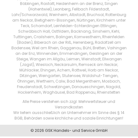
Böblingen, Rastatt, Heidenheim an der Brenz, Singen
(Hohentwiel), Leonberg, Fellbach Filderstadt,
Lahr/Schwarzwald, Weinheim, Albstadt, Bruchsal, Rottenburg
am Neckar, Bietigheim-Bissingen, Nürtingen, Kirchheim unter
Teck, Schorndorf, Leinfelden-Echterdingen Ettlingen,
Schwäbisch Hall, Ostfildern, Backnang, Sinsheim, Kehl,
Tuttlingen, Crailsheim, Balingen, Kornwestheim, Rheinfelden
(Baden), Biberach an der Riß, Herrenberg, Radolfzell am
Bodensee, Weil am Rhein, Gaggenau, Bühl, Bretten, Vaihingen
an der Enz, Winnenden, Emmendingen, Geislingen an der
Steige, Wangen im Allgäu, Leimen, Weinstadt, Ellwangen
(Jagst), Wiesloch, Neckarsulm, Remseck am Neckar,
Mühlacker, Ehingen, Achern, Rottweil, Horb am Neckar,
Ditzingen, Weingarten, Stutensee, Waldshut-Tiengen,
Öhringen, Wertheim, Calw, Bad Mergentheim, Mosbach,
Freudenstadt, Schwetzingen, Donaueschingen, Nagold,
Hockenheim, Waghäusel, Bad Rappenau, Rheinstetten
Alle Preise verstehen sich zzgl. Mehrwertsteuer und
Versandkosten
Wir liefern ausschließlich an Unternehmer im Sinne des § 14
BGB, Behörden sowie kirchliche und soziale Einrichtungen!
© 2026 GSK Handels- und Service GmbH