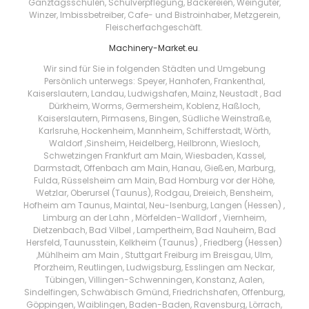
Ganztagsschulen, Schulverpflegung, Bäckereien, Weingüter,
Winzer, Imbissbetreiber, Cafe- und Bistroinhaber, Metzgerein,
Fleischerfachgeschäft.
Machinery-Market.eu
.
Wir sind für Sie in folgenden Städten und Umgebung
Persönlich unterwegs: Speyer, Hanhofen, Frankenthal,
Kaiserslautern, Landau, Ludwigshafen, Mainz, Neustadt , Bad
Dürkheim, Worms, Germersheim, Koblenz, Haßloch,
Kaiserslautern, Pirmasens, Bingen, Südliche Weinstraße,
Karlsruhe, Hockenheim, Mannheim, Schifferstadt, Wörth,
Waldorf ,Sinsheim, Heidelberg, Heilbronn, Wiesloch,
Schwetzingen Frankfurt am Main, Wiesbaden, Kassel,
Darmstadt, Offenbach am Main, Hanau, Gießen, Marburg,
Fulda, Rüsselsheim am Main, Bad Homburg vor der Höhe,
Wetzlar, Oberursel (Taunus), Rodgau, Dreieich, Bensheim,
Hofheim am Taunus, Maintal, Neu-Isenburg, Langen (Hessen) ,
Limburg an der Lahn , Mörfelden-Walldorf , Viernheim,
Dietzenbach, Bad Vilbel , Lampertheim, Bad Nauheim, Bad
Hersfeld, Taunusstein, Kelkheim (Taunus) , Friedberg (Hessen)
,Mühlheim am Main , Stuttgart Freiburg im Breisgau, Ulm,
Pforzheim, Reutlingen, Ludwigsburg, Esslingen am Neckar,
Tübingen, Villingen-Schwenningen, Konstanz, Aalen,
Sindelfingen, Schwäbisch Gmünd, Friedrichshafen, Offenburg,
Göppingen, Waiblingen, Baden-Baden, Ravensburg, Lörrach,