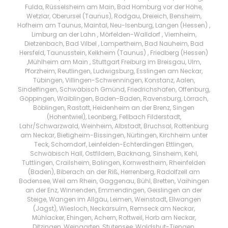
Fulda, Rüsselsheim am Main, Bad Homburg vor der Höhe,
Wetzlar, Oberursel (Taunus), Rodgau, Dreieich, Bensheim,
Hofheim am Taunus, Maintal, Neu-Isenburg, Langen (Hessen) ,
Limburg an der Lahn , Mörfelden-Walldorf , Viernheim,
Dietzenbach, Bad Vilbel , Lampertheim, Bad Nauheim, Bad
Hersfeld, Taunusstein, Kelkheim (Taunus) , Friedberg (Hessen)
,Mühlheim am Main , Stuttgart Freiburg im Breisgau, Ulm,
Pforzheim, Reutlingen, Ludwigsburg, Esslingen am Neckar,
Tübingen, Villingen-Schwenningen, Konstanz, Aalen,
Sindelfingen, Schwäbisch Gmünd, Friedrichshafen, Offenburg,
Göppingen, Waiblingen, Baden-Baden, Ravensburg, Lörrach,
Böblingen, Rastatt, Heidenheim an der Brenz, Singen
(Hohentwiel), Leonberg, Fellbach Filderstadt,
Lahr/Schwarzwald, Weinheim, Albstadt, Bruchsal, Rottenburg
am Neckar, Bietigheim-Bissingen, Nürtingen, Kirchheim unter
Teck, Schorndorf, Leinfelden-Echterdingen Ettlingen,
Schwäbisch Hall, Ostfildern, Backnang, Sinsheim, Kehl,
Tuttlingen, Crailsheim, Balingen, Kornwestheim, Rheinfelden
(Baden), Biberach an der Riß, Herrenberg, Radolfzell am
Bodensee, Weil am Rhein, Gaggenau, Bühl, Bretten, Vaihingen
an der Enz, Winnenden, Emmendingen, Geislingen an der
Steige, Wangen im Allgäu, Leimen, Weinstadt, Ellwangen
(Jagst), Wiesloch, Neckarsulm, Remseck am Neckar,
Mühlacker, Ehingen, Achern, Rottweil, Horb am Neckar,
Ditzingen, Weingarten, Stutensee, Waldshut-Tiengen,