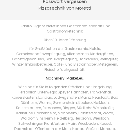
Passwort vergessen
Pizzatechnik von Moretti
Gastro Gigant bietet Ihnen Gastronomiebedarf und
Gastronomietechnik
über 30 Jahre Erfahrung
für Großküchen der Gastronomie, Hotels,
Gemeinschaftsverpflegung, Altenheimen, Kindergärten,
Ganztagsschulen, Schulverpflegung, Bäckereien, Weingüter,
Winzer, Imbissbetreiber, Cafe- und Bistroinhaber, Metzgerein,
Fleischerfachgeschäft.
Machinery-Market.eu
.
Wir sind für Sie in folgenden Städten und Umgebung
Persönlich unterwegs: Speyer, Hanhofen, Frankenthal,
Kaiserslautern, Landau, Ludwigshafen, Mainz, Neustadt , Bad
Dürkheim, Worms, Germersheim, Koblenz, Haßloch,
Kaiserslautern, Pirmasens, Bingen, Südliche Weinstraße,
Karlsruhe, Hockenheim, Mannheim, Schifferstadt, Wörth,
Waldorf ,Sinsheim, Heidelberg, Heilbronn, Wiesloch,
Schwetzingen Frankfurt am Main, Wiesbaden, Kassel,
Darmstadt, Offenbach am Main, Hanau, Gießen, Marburg,