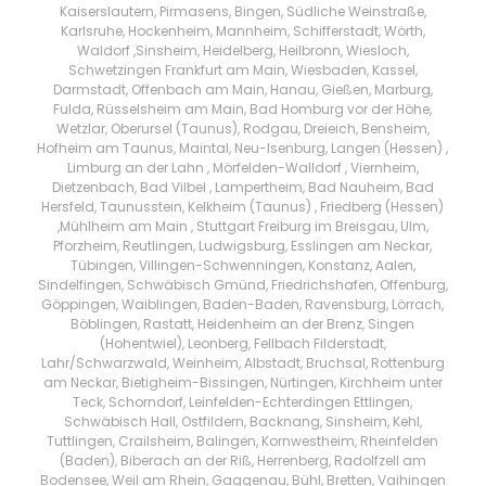
Kaiserslautern, Pirmasens, Bingen, Südliche Weinstraße,
Karlsruhe, Hockenheim, Mannheim, Schifferstadt, Wörth,
Waldorf ,Sinsheim, Heidelberg, Heilbronn, Wiesloch,
Schwetzingen Frankfurt am Main, Wiesbaden, Kassel,
Darmstadt, Offenbach am Main, Hanau, Gießen, Marburg,
Fulda, Rüsselsheim am Main, Bad Homburg vor der Höhe,
Wetzlar, Oberursel (Taunus), Rodgau, Dreieich, Bensheim,
Hofheim am Taunus, Maintal, Neu-Isenburg, Langen (Hessen) ,
Limburg an der Lahn , Mörfelden-Walldorf , Viernheim,
Dietzenbach, Bad Vilbel , Lampertheim, Bad Nauheim, Bad
Hersfeld, Taunusstein, Kelkheim (Taunus) , Friedberg (Hessen)
,Mühlheim am Main , Stuttgart Freiburg im Breisgau, Ulm,
Pforzheim, Reutlingen, Ludwigsburg, Esslingen am Neckar,
Tübingen, Villingen-Schwenningen, Konstanz, Aalen,
Sindelfingen, Schwäbisch Gmünd, Friedrichshafen, Offenburg,
Göppingen, Waiblingen, Baden-Baden, Ravensburg, Lörrach,
Böblingen, Rastatt, Heidenheim an der Brenz, Singen
(Hohentwiel), Leonberg, Fellbach Filderstadt,
Lahr/Schwarzwald, Weinheim, Albstadt, Bruchsal, Rottenburg
am Neckar, Bietigheim-Bissingen, Nürtingen, Kirchheim unter
Teck, Schorndorf, Leinfelden-Echterdingen Ettlingen,
Schwäbisch Hall, Ostfildern, Backnang, Sinsheim, Kehl,
Tuttlingen, Crailsheim, Balingen, Kornwestheim, Rheinfelden
(Baden), Biberach an der Riß, Herrenberg, Radolfzell am
Bodensee, Weil am Rhein, Gaggenau, Bühl, Bretten, Vaihingen