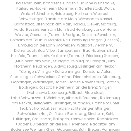
Kaiserslautern, Pirmasens, Bingen, Südliche Weinstraße,
Karlsruhe, Hockenheim, Mannheim, Schifferstadt, Wörth,
Waldorf ,Sinsheim, Heidelberg, Heilbronn, Wiesloch,
Schwetzingen Frankfurt am Main, Wiesbaden, Kassel,
Darmstadt, Offenbach am Main, Hanau, Gießen, Marburg,
Fulda, Rüsselsheim am Main, Bad Homburg vor der Höhe,
Wetzlar, Oberursel (Taunus), Rodgau, Dreieich, Bensheim,
Hofheim am Taunus, Maintal, Neu-Isenburg, Langen (Hessen) ,
Limburg an der Lahn , Mörfelden-Walldorf , Viernheim,
Dietzenbach, Bad Vilbel , Lampertheim, Bad Nauheim, Bad
Hersfeld, Taunusstein, Kelkheim (Taunus) , Friedberg (Hessen)
,Mühlheim am Main , Stuttgart Freiburg im Breisgau, Ulm,
Pforzheim, Reutlingen, Ludwigsburg, Esslingen am Neckar,
Tübingen, Villingen-Schwenningen, Konstanz, Aalen,
Sindelfingen, Schwäbisch Gmünd, Friedrichshafen, Offenburg,
Göppingen, Waiblingen, Baden-Baden, Ravensburg, Lörrach,
Böblingen, Rastatt, Heidenheim an der Brenz, Singen
(Hohentwiel), Leonberg, Fellbach Filderstadt,
Lahr/Schwarzwald, Weinheim, Albstadt, Bruchsal, Rottenburg
am Neckar, Bietigheim-Bissingen, Nürtingen, Kirchheim unter
Teck, Schorndorf, Leinfelden-Echterdingen Ettlingen,
Schwäbisch Hall, Ostfildern, Backnang, Sinsheim, Kehl,
Tuttlingen, Crailsheim, Balingen, Kornwestheim, Rheinfelden
(Baden), Biberach an der Riß, Herrenberg, Radolfzell am
Bodensee, Weil am Rhein, Gaggenau, Bühl, Bretten, Vaihingen