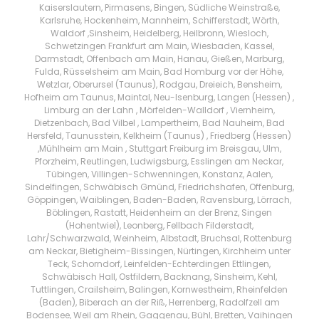
Kaiserslautern, Pirmasens, Bingen, Südliche Weinstraße,
Karlsruhe, Hockenheim, Mannheim, Schifferstadt, Wörth,
Waldorf ,Sinsheim, Heidelberg, Heilbronn, Wiesloch,
Schwetzingen Frankfurt am Main, Wiesbaden, Kassel,
Darmstadt, Offenbach am Main, Hanau, Gießen, Marburg,
Fulda, Rüsselsheim am Main, Bad Homburg vor der Höhe,
Wetzlar, Oberursel (Taunus), Rodgau, Dreieich, Bensheim,
Hofheim am Taunus, Maintal, Neu-Isenburg, Langen (Hessen) ,
Limburg an der Lahn , Mörfelden-Walldorf , Viernheim,
Dietzenbach, Bad Vilbel , Lampertheim, Bad Nauheim, Bad
Hersfeld, Taunusstein, Kelkheim (Taunus) , Friedberg (Hessen)
,Mühlheim am Main , Stuttgart Freiburg im Breisgau, Ulm,
Pforzheim, Reutlingen, Ludwigsburg, Esslingen am Neckar,
Tübingen, Villingen-Schwenningen, Konstanz, Aalen,
Sindelfingen, Schwäbisch Gmünd, Friedrichshafen, Offenburg,
Göppingen, Waiblingen, Baden-Baden, Ravensburg, Lörrach,
Böblingen, Rastatt, Heidenheim an der Brenz, Singen
(Hohentwiel), Leonberg, Fellbach Filderstadt,
Lahr/Schwarzwald, Weinheim, Albstadt, Bruchsal, Rottenburg
am Neckar, Bietigheim-Bissingen, Nürtingen, Kirchheim unter
Teck, Schorndorf, Leinfelden-Echterdingen Ettlingen,
Schwäbisch Hall, Ostfildern, Backnang, Sinsheim, Kehl,
Tuttlingen, Crailsheim, Balingen, Kornwestheim, Rheinfelden
(Baden), Biberach an der Riß, Herrenberg, Radolfzell am
Bodensee, Weil am Rhein, Gaggenau, Bühl, Bretten, Vaihingen