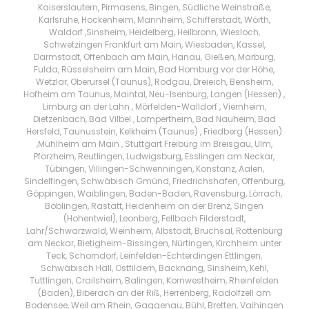
Kaiserslautern, Pirmasens, Bingen, Südliche Weinstraße,
Karlsruhe, Hockenheim, Mannheim, Schifferstadt, Wörth,
Waldorf ,Sinsheim, Heidelberg, Heilbronn, Wiesloch,
Schwetzingen Frankfurt am Main, Wiesbaden, Kassel,
Darmstadt, Offenbach am Main, Hanau, Gießen, Marburg,
Fulda, Rüsselsheim am Main, Bad Homburg vor der Höhe,
Wetzlar, Oberursel (Taunus), Rodgau, Dreieich, Bensheim,
Hofheim am Taunus, Maintal, Neu-Isenburg, Langen (Hessen) ,
Limburg an der Lahn , Mörfelden-Walldorf , Viernheim,
Dietzenbach, Bad Vilbel , Lampertheim, Bad Nauheim, Bad
Hersfeld, Taunusstein, Kelkheim (Taunus) , Friedberg (Hessen)
,Mühlheim am Main , Stuttgart Freiburg im Breisgau, Ulm,
Pforzheim, Reutlingen, Ludwigsburg, Esslingen am Neckar,
Tübingen, Villingen-Schwenningen, Konstanz, Aalen,
Sindelfingen, Schwäbisch Gmünd, Friedrichshafen, Offenburg,
Göppingen, Waiblingen, Baden-Baden, Ravensburg, Lörrach,
Böblingen, Rastatt, Heidenheim an der Brenz, Singen
(Hohentwiel), Leonberg, Fellbach Filderstadt,
Lahr/Schwarzwald, Weinheim, Albstadt, Bruchsal, Rottenburg
am Neckar, Bietigheim-Bissingen, Nürtingen, Kirchheim unter
Teck, Schorndorf, Leinfelden-Echterdingen Ettlingen,
Schwäbisch Hall, Ostfildern, Backnang, Sinsheim, Kehl,
Tuttlingen, Crailsheim, Balingen, Kornwestheim, Rheinfelden
(Baden), Biberach an der Riß, Herrenberg, Radolfzell am
Bodensee, Weil am Rhein, Gaggenau, Bühl, Bretten, Vaihingen