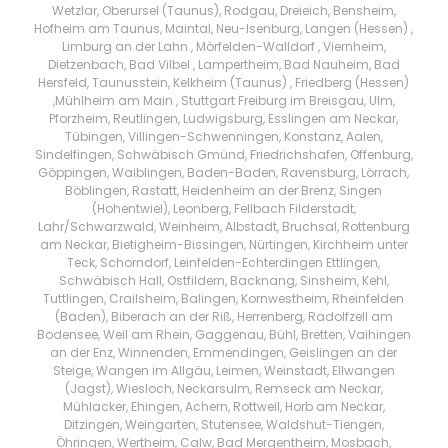
Wetzlar, Oberursel (Taunus), Rodgau, Dreieich, Bensheim,
Hofheim am Taunus, Maintal, Neu-Isenburg, Langen (Hessen) ,
Limburg an der Lahn , Mörfelden-Walldorf , Viernheim,
Dietzenbach, Bad Vilbel , Lampertheim, Bad Nauheim, Bad
Hersfeld, Taunusstein, Kelkheim (Taunus) , Friedberg (Hessen)
,Mühlheim am Main , Stuttgart Freiburg im Breisgau, Ulm,
Pforzheim, Reutlingen, Ludwigsburg, Esslingen am Neckar,
Tübingen, Villingen-Schwenningen, Konstanz, Aalen,
Sindelfingen, Schwäbisch Gmünd, Friedrichshafen, Offenburg,
Göppingen, Waiblingen, Baden-Baden, Ravensburg, Lörrach,
Böblingen, Rastatt, Heidenheim an der Brenz, Singen
(Hohentwiel), Leonberg, Fellbach Filderstadt,
Lahr/Schwarzwald, Weinheim, Albstadt, Bruchsal, Rottenburg
am Neckar, Bietigheim-Bissingen, Nürtingen, Kirchheim unter
Teck, Schorndorf, Leinfelden-Echterdingen Ettlingen,
Schwäbisch Hall, Ostfildern, Backnang, Sinsheim, Kehl,
Tuttlingen, Crailsheim, Balingen, Kornwestheim, Rheinfelden
(Baden), Biberach an der Riß, Herrenberg, Radolfzell am
Bodensee, Weil am Rhein, Gaggenau, Bühl, Bretten, Vaihingen
an der Enz, Winnenden, Emmendingen, Geislingen an der
Steige, Wangen im Allgäu, Leimen, Weinstadt, Ellwangen
(Jagst), Wiesloch, Neckarsulm, Remseck am Neckar,
Mühlacker, Ehingen, Achern, Rottweil, Horb am Neckar,
Ditzingen, Weingarten, Stutensee, Waldshut-Tiengen,
Öhringen, Wertheim, Calw, Bad Mergentheim, Mosbach,