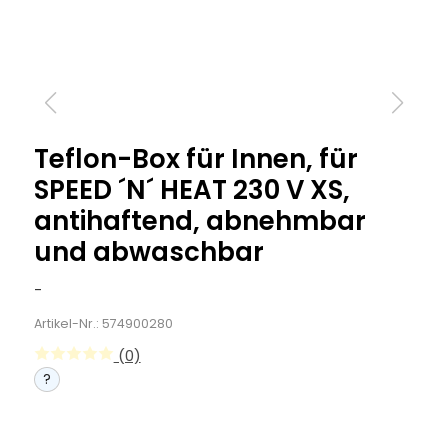
Teflon-Box für Innen, für
SPEED ´N´ HEAT 230 V XS,
antihaftend, abnehmbar
und abwaschbar
-
Artikel-Nr.: 574900280
(0)
?