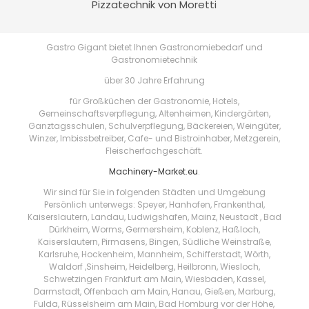
Pizzatechnik von Moretti
Gastro Gigant bietet Ihnen Gastronomiebedarf und
Gastronomietechnik
über 30 Jahre Erfahrung
für Großküchen der Gastronomie, Hotels,
Gemeinschaftsverpflegung, Altenheimen, Kindergärten,
Ganztagsschulen, Schulverpflegung, Bäckereien, Weingüter,
Winzer, Imbissbetreiber, Cafe- und Bistroinhaber, Metzgerein,
Fleischerfachgeschäft.
Machinery-Market.eu
.
Wir sind für Sie in folgenden Städten und Umgebung
Persönlich unterwegs: Speyer, Hanhofen, Frankenthal,
Kaiserslautern, Landau, Ludwigshafen, Mainz, Neustadt , Bad
Dürkheim, Worms, Germersheim, Koblenz, Haßloch,
Kaiserslautern, Pirmasens, Bingen, Südliche Weinstraße,
Karlsruhe, Hockenheim, Mannheim, Schifferstadt, Wörth,
Waldorf ,Sinsheim, Heidelberg, Heilbronn, Wiesloch,
Schwetzingen Frankfurt am Main, Wiesbaden, Kassel,
Darmstadt, Offenbach am Main, Hanau, Gießen, Marburg,
Fulda, Rüsselsheim am Main, Bad Homburg vor der Höhe,