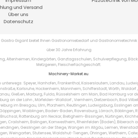
Impressum
Pizzatechnik von Mo
hlung und Versand
Über uns
Datenschutz
Gastro Gigant bietet Ihnen Gastronomiebedarf und Gastronomietechnik
über 30 Jahre Erfahrung
, Altenheimen, Kindergärten, Ganztagsschulen, Schulverpflegung, Bäckere
Metzgerein, Fleischerfachgeschäft.
Machinery-Market.eu
.
h unterwegs: Speyer, Hanhofen, Frankenthal, Kaiserslautern, Landau, Ludw
instraße, Karlsruhe, Hockenheim, Mannheim, Schifferstadt, Wörth, Waldorf ,
au, Gießen, Marburg, Fulda, Rüsselsheim am Main, Bad Homburg vor der 
urg an der Lahn , Mörfelden-Walldorf , Viernheim, Dietzenbach, Bad Vilbe
Freiburg im Breisgau, Ulm, Pforzheim, Reutlingen, Ludwigsburg, Esslingen 
Göppingen, Waiblingen, Baden-Baden, Ravensburg, Lörrach, Böblingen, Ras
 Bruchsal, Rottenburg am Neckar, Bietigheim-Bissingen, Nürtingen, Kirchhei
ingen, Crailsheim, Balingen, Kornwestheim, Rheinfelden (Baden), Biberach a
endingen, Geislingen an der Steige, Wangen im Allgäu, Leimen, Weinstad
tzingen, Weingarten, Stutensee, Waldshut-Tiengen, Öhringen, Wertheim, Ca