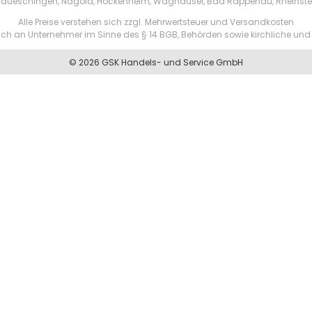
aueschingen, Nagold, Hockenheim, Waghäusel, Bad Rappenau, Rheinste
Alle Preise verstehen sich zzgl. Mehrwertsteuer und Versandkosten
ßlich an Unternehmer im Sinne des § 14 BGB, Behörden sowie kirchliche und 
© 2026 GSK Handels- und Service GmbH