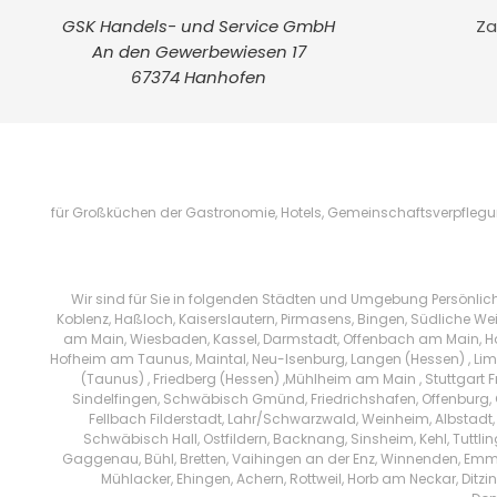
GSK Handels- und Service GmbH
Za
An den Gewerbewiesen 17
67374 Hanhofen
für Großküchen der Gastronomie, Hotels, Gemeinschaftsverpflegung
Wir sind für Sie in folgenden Städten und Umgebung Persönlic
Koblenz, Haßloch, Kaiserslautern, Pirmasens, Bingen, Südliche We
am Main, Wiesbaden, Kassel, Darmstadt, Offenbach am Main, Han
Hofheim am Taunus, Maintal, Neu-Isenburg, Langen (Hessen) , Limb
(Taunus) , Friedberg (Hessen) ,Mühlheim am Main , Stuttgart 
Sindelfingen, Schwäbisch Gmünd, Friedrichshafen, Offenburg, 
Fellbach Filderstadt, Lahr/Schwarzwald, Weinheim, Albstadt,
Schwäbisch Hall, Ostfildern, Backnang, Sinsheim, Kehl, Tuttl
Gaggenau, Bühl, Bretten, Vaihingen an der Enz, Winnenden, Emm
Mühlacker, Ehingen, Achern, Rottweil, Horb am Neckar, Di