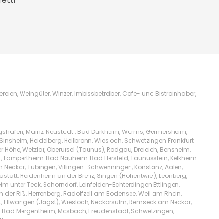
retti
ien, Weingüter, Winzer, Imbissbetreiber, Cafe- und Bistroinhaber,
igshafen, Mainz, Neustadt , Bad Dürkheim, Worms, Germersheim,
Sinsheim, Heidelberg, Heilbronn, Wiesloch, Schwetzingen Frankfurt
Höhe, Wetzlar, Oberursel (Taunus), Rodgau, Dreieich, Bensheim,
l , Lampertheim, Bad Nauheim, Bad Hersfeld, Taunusstein, Kelkheim
am Neckar, Tübingen, Villingen-Schwenningen, Konstanz, Aalen,
tatt, Heidenheim an der Brenz, Singen (Hohentwiel), Leonberg,
m unter Teck, Schorndorf, Leinfelden-Echterdingen Ettlingen,
n der Riß, Herrenberg, Radolfzell am Bodensee, Weil am Rhein,
t, Ellwangen (Jagst), Wiesloch, Neckarsulm, Remseck am Neckar,
lw, Bad Mergentheim, Mosbach, Freudenstadt, Schwetzingen,