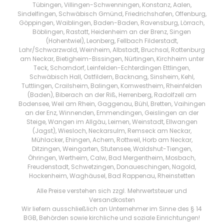
Tübingen, Villingen-Schwenningen, Konstanz, Aalen,
Sindelfingen, Schwäbisch Gmünd, Friedrichshafen, Offenburg,
Göppingen, Waiblingen, Baden-Baden, Ravensburg, Lörrach,
Böblingen, Rastatt, Heidenheim an der Brenz, Singen
(Hohentwiel), Leonberg, Fellbach Filderstadt,
Lahr/Schwarzwald, Weinheim, Albstadt, Bruchsal, Rottenburg
am Neckar, Bietigheim-Bissingen, Nürtingen, Kirchheim unter
Teck, Schorndorf, Leinfelden-Echterdingen Ettlingen,
Schwäbisch Hall, Ostfildern, Backnang, Sinsheim, Kehl,
Tuttlingen, Crailsheim, Balingen, Kornwestheim, Rheinfelden
(Baden), Biberach an der Riß, Herrenberg, Radolfzell am
Bodensee, Weil am Rhein, Gaggenau, Bühl, Bretten, Vaihingen
an der Enz, Winnenden, Emmendingen, Geislingen an der
Steige, Wangen im Allgäu, Leimen, Weinstadt, Ellwangen
(Jagst), Wiesloch, Neckarsulm, Remseck am Neckar,
Mühlacker, Ehingen, Achern, Rottweil, Horb am Neckar,
Ditzingen, Weingarten, Stutensee, Waldshut-Tiengen,
Öhringen, Wertheim, Calw, Bad Mergentheim, Mosbach,
Freudenstadt, Schwetzingen, Donaueschingen, Nagold,
Hockenheim, Waghäusel, Bad Rappenau, Rheinstetten
Alle Preise verstehen sich zzgl. Mehrwertsteuer und
Versandkosten
Wir liefern ausschließlich an Unternehmer im Sinne des § 14
BGB, Behörden sowie kirchliche und soziale Einrichtungen!