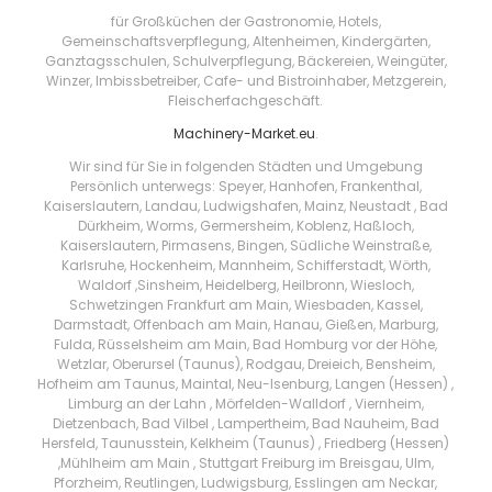
für Großküchen der Gastronomie, Hotels,
Gemeinschaftsverpflegung, Altenheimen, Kindergärten,
Ganztagsschulen, Schulverpflegung, Bäckereien, Weingüter,
Winzer, Imbissbetreiber, Cafe- und Bistroinhaber, Metzgerein,
Fleischerfachgeschäft.
Machinery-Market.eu
.
Wir sind für Sie in folgenden Städten und Umgebung
Persönlich unterwegs: Speyer, Hanhofen, Frankenthal,
Kaiserslautern, Landau, Ludwigshafen, Mainz, Neustadt , Bad
Dürkheim, Worms, Germersheim, Koblenz, Haßloch,
Kaiserslautern, Pirmasens, Bingen, Südliche Weinstraße,
Karlsruhe, Hockenheim, Mannheim, Schifferstadt, Wörth,
Waldorf ,Sinsheim, Heidelberg, Heilbronn, Wiesloch,
Schwetzingen Frankfurt am Main, Wiesbaden, Kassel,
Darmstadt, Offenbach am Main, Hanau, Gießen, Marburg,
Fulda, Rüsselsheim am Main, Bad Homburg vor der Höhe,
Wetzlar, Oberursel (Taunus), Rodgau, Dreieich, Bensheim,
Hofheim am Taunus, Maintal, Neu-Isenburg, Langen (Hessen) ,
Limburg an der Lahn , Mörfelden-Walldorf , Viernheim,
Dietzenbach, Bad Vilbel , Lampertheim, Bad Nauheim, Bad
Hersfeld, Taunusstein, Kelkheim (Taunus) , Friedberg (Hessen)
,Mühlheim am Main , Stuttgart Freiburg im Breisgau, Ulm,
Pforzheim, Reutlingen, Ludwigsburg, Esslingen am Neckar,