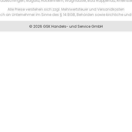
aueschingen, Nagold, Hockenheim, Waghäusel, Bad Rappenau, Rheinste
Alle Preise verstehen sich zzgl. Mehrwertsteuer und Versandkosten
ßlich an Unternehmer im Sinne des § 14 BGB, Behörden sowie kirchliche und 
© 2026 GSK Handels- und Service GmbH