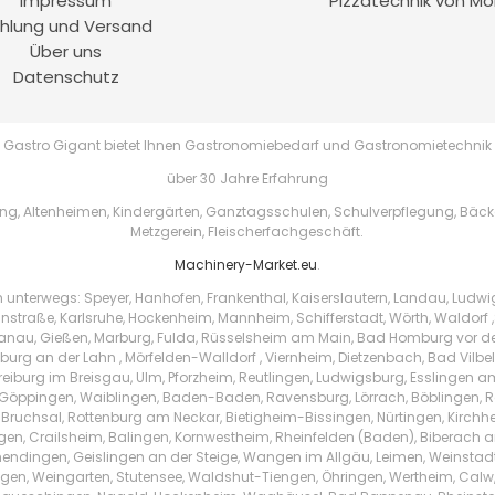
Impressum
Pizzatechnik von Mo
hlung und Versand
Über uns
Datenschutz
Gastro Gigant bietet Ihnen Gastronomiebedarf und Gastronomietechnik
über 30 Jahre Erfahrung
, Altenheimen, Kindergärten, Ganztagsschulen, Schulverpflegung, Bäckere
Metzgerein, Fleischerfachgeschäft.
Machinery-Market.eu
.
h unterwegs: Speyer, Hanhofen, Frankenthal, Kaiserslautern, Landau, Ludw
instraße, Karlsruhe, Hockenheim, Mannheim, Schifferstadt, Wörth, Waldorf ,
au, Gießen, Marburg, Fulda, Rüsselsheim am Main, Bad Homburg vor der 
urg an der Lahn , Mörfelden-Walldorf , Viernheim, Dietzenbach, Bad Vilbe
Freiburg im Breisgau, Ulm, Pforzheim, Reutlingen, Ludwigsburg, Esslingen 
Göppingen, Waiblingen, Baden-Baden, Ravensburg, Lörrach, Böblingen, Ras
 Bruchsal, Rottenburg am Neckar, Bietigheim-Bissingen, Nürtingen, Kirchhei
ingen, Crailsheim, Balingen, Kornwestheim, Rheinfelden (Baden), Biberach a
endingen, Geislingen an der Steige, Wangen im Allgäu, Leimen, Weinstad
tzingen, Weingarten, Stutensee, Waldshut-Tiengen, Öhringen, Wertheim, Ca