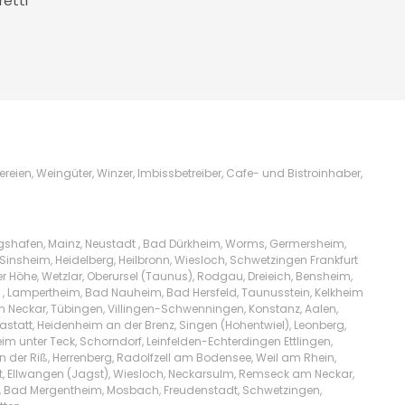
retti
ien, Weingüter, Winzer, Imbissbetreiber, Cafe- und Bistroinhaber,
igshafen, Mainz, Neustadt , Bad Dürkheim, Worms, Germersheim,
Sinsheim, Heidelberg, Heilbronn, Wiesloch, Schwetzingen Frankfurt
Höhe, Wetzlar, Oberursel (Taunus), Rodgau, Dreieich, Bensheim,
l , Lampertheim, Bad Nauheim, Bad Hersfeld, Taunusstein, Kelkheim
am Neckar, Tübingen, Villingen-Schwenningen, Konstanz, Aalen,
tatt, Heidenheim an der Brenz, Singen (Hohentwiel), Leonberg,
m unter Teck, Schorndorf, Leinfelden-Echterdingen Ettlingen,
n der Riß, Herrenberg, Radolfzell am Bodensee, Weil am Rhein,
t, Ellwangen (Jagst), Wiesloch, Neckarsulm, Remseck am Neckar,
lw, Bad Mergentheim, Mosbach, Freudenstadt, Schwetzingen,