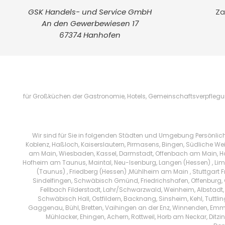
GSK Handels- und Service GmbH
Za
An den Gewerbewiesen 17
67374 Hanhofen
für Großküchen der Gastronomie, Hotels, Gemeinschaftsverpflegung
Wir sind für Sie in folgenden Städten und Umgebung Persönlic
Koblenz, Haßloch, Kaiserslautern, Pirmasens, Bingen, Südliche We
am Main, Wiesbaden, Kassel, Darmstadt, Offenbach am Main, Han
Hofheim am Taunus, Maintal, Neu-Isenburg, Langen (Hessen) , Limb
(Taunus) , Friedberg (Hessen) ,Mühlheim am Main , Stuttgart 
Sindelfingen, Schwäbisch Gmünd, Friedrichshafen, Offenburg, 
Fellbach Filderstadt, Lahr/Schwarzwald, Weinheim, Albstadt,
Schwäbisch Hall, Ostfildern, Backnang, Sinsheim, Kehl, Tuttl
Gaggenau, Bühl, Bretten, Vaihingen an der Enz, Winnenden, Emm
Mühlacker, Ehingen, Achern, Rottweil, Horb am Neckar, Di