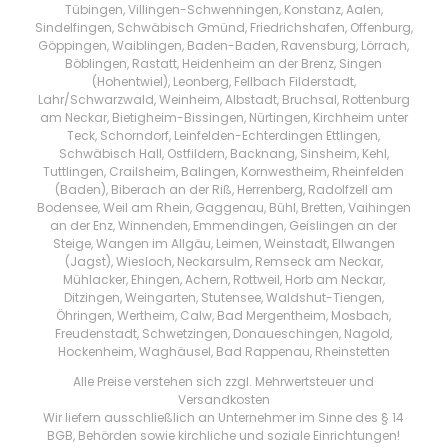
Tübingen, Villingen-Schwenningen, Konstanz, Aalen,
Sindelfingen, Schwäbisch Gmünd, Friedrichshafen, Offenburg,
Göppingen, Waiblingen, Baden-Baden, Ravensburg, Lörrach,
Böblingen, Rastatt, Heidenheim an der Brenz, Singen
(Hohentwiel), Leonberg, Fellbach Filderstadt,
Lahr/Schwarzwald, Weinheim, Albstadt, Bruchsal, Rottenburg
am Neckar, Bietigheim-Bissingen, Nürtingen, Kirchheim unter
Teck, Schorndorf, Leinfelden-Echterdingen Ettlingen,
Schwäbisch Hall, Ostfildern, Backnang, Sinsheim, Kehl,
Tuttlingen, Crailsheim, Balingen, Kornwestheim, Rheinfelden
(Baden), Biberach an der Riß, Herrenberg, Radolfzell am
Bodensee, Weil am Rhein, Gaggenau, Bühl, Bretten, Vaihingen
an der Enz, Winnenden, Emmendingen, Geislingen an der
Steige, Wangen im Allgäu, Leimen, Weinstadt, Ellwangen
(Jagst), Wiesloch, Neckarsulm, Remseck am Neckar,
Mühlacker, Ehingen, Achern, Rottweil, Horb am Neckar,
Ditzingen, Weingarten, Stutensee, Waldshut-Tiengen,
Öhringen, Wertheim, Calw, Bad Mergentheim, Mosbach,
Freudenstadt, Schwetzingen, Donaueschingen, Nagold,
Hockenheim, Waghäusel, Bad Rappenau, Rheinstetten
Alle Preise verstehen sich zzgl. Mehrwertsteuer und
Versandkosten
Wir liefern ausschließlich an Unternehmer im Sinne des § 14
BGB, Behörden sowie kirchliche und soziale Einrichtungen!