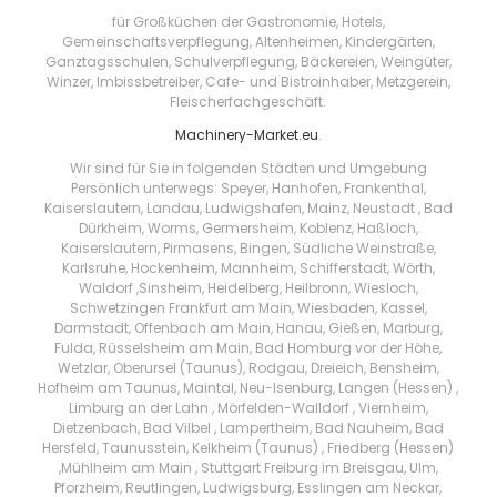
für Großküchen der Gastronomie, Hotels,
Gemeinschaftsverpflegung, Altenheimen, Kindergärten,
Ganztagsschulen, Schulverpflegung, Bäckereien, Weingüter,
Winzer, Imbissbetreiber, Cafe- und Bistroinhaber, Metzgerein,
Fleischerfachgeschäft.
Machinery-Market.eu
.
Wir sind für Sie in folgenden Städten und Umgebung
Persönlich unterwegs: Speyer, Hanhofen, Frankenthal,
Kaiserslautern, Landau, Ludwigshafen, Mainz, Neustadt , Bad
Dürkheim, Worms, Germersheim, Koblenz, Haßloch,
Kaiserslautern, Pirmasens, Bingen, Südliche Weinstraße,
Karlsruhe, Hockenheim, Mannheim, Schifferstadt, Wörth,
Waldorf ,Sinsheim, Heidelberg, Heilbronn, Wiesloch,
Schwetzingen Frankfurt am Main, Wiesbaden, Kassel,
Darmstadt, Offenbach am Main, Hanau, Gießen, Marburg,
Fulda, Rüsselsheim am Main, Bad Homburg vor der Höhe,
Wetzlar, Oberursel (Taunus), Rodgau, Dreieich, Bensheim,
Hofheim am Taunus, Maintal, Neu-Isenburg, Langen (Hessen) ,
Limburg an der Lahn , Mörfelden-Walldorf , Viernheim,
Dietzenbach, Bad Vilbel , Lampertheim, Bad Nauheim, Bad
Hersfeld, Taunusstein, Kelkheim (Taunus) , Friedberg (Hessen)
,Mühlheim am Main , Stuttgart Freiburg im Breisgau, Ulm,
Pforzheim, Reutlingen, Ludwigsburg, Esslingen am Neckar,