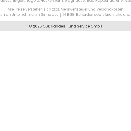
aueschingen, Nagold, Hockenheim, Waghäusel, Bad Rappenau, Rheinste
Alle Preise verstehen sich zzgl. Mehrwertsteuer und Versandkosten
ßlich an Unternehmer im Sinne des § 14 BGB, Behörden sowie kirchliche und 
© 2026 GSK Handels- und Service GmbH