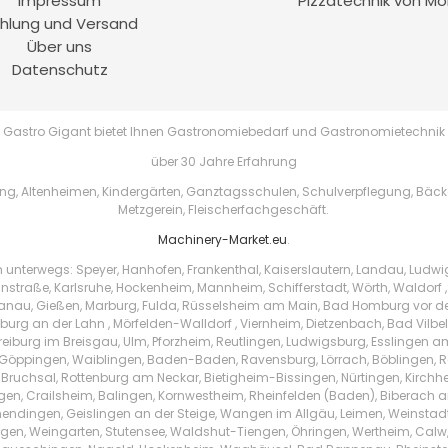
Impressum
Pizzatechnik von Mo
hlung und Versand
Über uns
Datenschutz
Gastro Gigant bietet Ihnen Gastronomiebedarf und Gastronomietechnik
über 30 Jahre Erfahrung
, Altenheimen, Kindergärten, Ganztagsschulen, Schulverpflegung, Bäckere
Metzgerein, Fleischerfachgeschäft.
Machinery-Market.eu
.
h unterwegs: Speyer, Hanhofen, Frankenthal, Kaiserslautern, Landau, Ludw
instraße, Karlsruhe, Hockenheim, Mannheim, Schifferstadt, Wörth, Waldorf ,
au, Gießen, Marburg, Fulda, Rüsselsheim am Main, Bad Homburg vor der 
urg an der Lahn , Mörfelden-Walldorf , Viernheim, Dietzenbach, Bad Vilbe
Freiburg im Breisgau, Ulm, Pforzheim, Reutlingen, Ludwigsburg, Esslingen 
Göppingen, Waiblingen, Baden-Baden, Ravensburg, Lörrach, Böblingen, Ras
 Bruchsal, Rottenburg am Neckar, Bietigheim-Bissingen, Nürtingen, Kirchhei
ingen, Crailsheim, Balingen, Kornwestheim, Rheinfelden (Baden), Biberach a
endingen, Geislingen an der Steige, Wangen im Allgäu, Leimen, Weinstad
tzingen, Weingarten, Stutensee, Waldshut-Tiengen, Öhringen, Wertheim, Ca