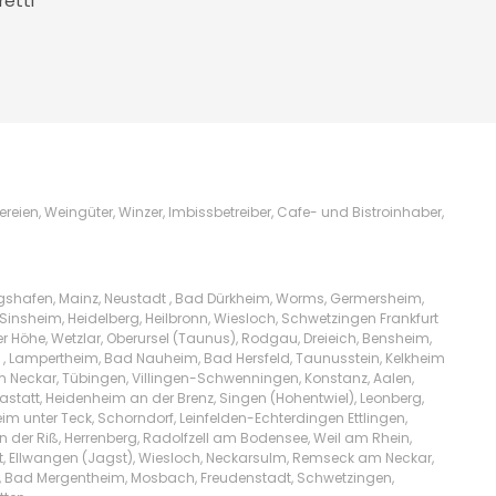
retti
ien, Weingüter, Winzer, Imbissbetreiber, Cafe- und Bistroinhaber,
igshafen, Mainz, Neustadt , Bad Dürkheim, Worms, Germersheim,
Sinsheim, Heidelberg, Heilbronn, Wiesloch, Schwetzingen Frankfurt
Höhe, Wetzlar, Oberursel (Taunus), Rodgau, Dreieich, Bensheim,
l , Lampertheim, Bad Nauheim, Bad Hersfeld, Taunusstein, Kelkheim
am Neckar, Tübingen, Villingen-Schwenningen, Konstanz, Aalen,
tatt, Heidenheim an der Brenz, Singen (Hohentwiel), Leonberg,
m unter Teck, Schorndorf, Leinfelden-Echterdingen Ettlingen,
n der Riß, Herrenberg, Radolfzell am Bodensee, Weil am Rhein,
t, Ellwangen (Jagst), Wiesloch, Neckarsulm, Remseck am Neckar,
lw, Bad Mergentheim, Mosbach, Freudenstadt, Schwetzingen,