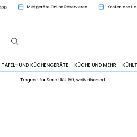
hop
Mietgeräte Online Reservieren
Kostenlose Ho
TAFEL- UND KÜCHENGERÄTE
KÜCHE UND MEHR
KÜHL
Tragrost für Serie UKU 150, weiß rilsaniert