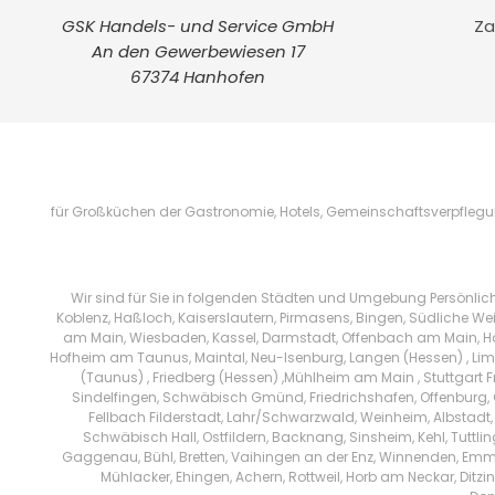
GSK Handels- und Service GmbH
Za
An den Gewerbewiesen 17
67374 Hanhofen
für Großküchen der Gastronomie, Hotels, Gemeinschaftsverpflegung
Wir sind für Sie in folgenden Städten und Umgebung Persönlic
Koblenz, Haßloch, Kaiserslautern, Pirmasens, Bingen, Südliche We
am Main, Wiesbaden, Kassel, Darmstadt, Offenbach am Main, Han
Hofheim am Taunus, Maintal, Neu-Isenburg, Langen (Hessen) , Limb
(Taunus) , Friedberg (Hessen) ,Mühlheim am Main , Stuttgart 
Sindelfingen, Schwäbisch Gmünd, Friedrichshafen, Offenburg, 
Fellbach Filderstadt, Lahr/Schwarzwald, Weinheim, Albstadt,
Schwäbisch Hall, Ostfildern, Backnang, Sinsheim, Kehl, Tuttl
Gaggenau, Bühl, Bretten, Vaihingen an der Enz, Winnenden, Emm
Mühlacker, Ehingen, Achern, Rottweil, Horb am Neckar, Di