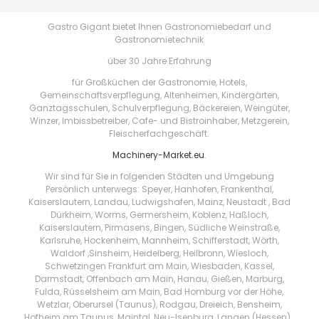
Gastro Gigant bietet Ihnen Gastronomiebedarf und
Gastronomietechnik
über 30 Jahre Erfahrung
für Großküchen der Gastronomie, Hotels,
Gemeinschaftsverpflegung, Altenheimen, Kindergärten,
Ganztagsschulen, Schulverpflegung, Bäckereien, Weingüter,
Winzer, Imbissbetreiber, Cafe- und Bistroinhaber, Metzgerein,
Fleischerfachgeschäft.
Machinery-Market.eu
.
Wir sind für Sie in folgenden Städten und Umgebung
Persönlich unterwegs: Speyer, Hanhofen, Frankenthal,
Kaiserslautern, Landau, Ludwigshafen, Mainz, Neustadt , Bad
Dürkheim, Worms, Germersheim, Koblenz, Haßloch,
Kaiserslautern, Pirmasens, Bingen, Südliche Weinstraße,
Karlsruhe, Hockenheim, Mannheim, Schifferstadt, Wörth,
Waldorf ,Sinsheim, Heidelberg, Heilbronn, Wiesloch,
Schwetzingen Frankfurt am Main, Wiesbaden, Kassel,
Darmstadt, Offenbach am Main, Hanau, Gießen, Marburg,
Fulda, Rüsselsheim am Main, Bad Homburg vor der Höhe,
Wetzlar, Oberursel (Taunus), Rodgau, Dreieich, Bensheim,
Hofheim am Taunus, Maintal, Neu-Isenburg, Langen (Hessen) ,