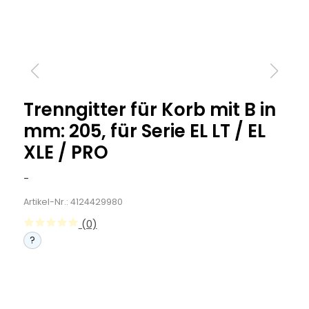
Trenngitter für Korb mit B in
mm: 205, für Serie EL LT / EL
XLE / PRO
-
Artikel-Nr.: 4124429980
(0)
?