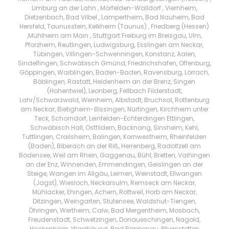
Limburg an der Lahn , Mörfelden-Walldorf , Viernheim,
Dietzenbach, Bad Vilbel , Lampertheim, Bad Nauheim, Bad
Hersfeld, Taunusstein, Kelkheim (Taunus) , Friedberg (Hessen)
,Mühlheim am Main , Stuttgart Freiburg im Breisgau, Ulm,
Pforzheim, Reutlingen, Ludwigsburg, Esslingen am Neckar,
Tübingen, Villingen-Schwenningen, Konstanz, Aalen,
Sindelfingen, Schwäbisch Gmünd, Friedrichshafen, Offenburg,
Göppingen, Waiblingen, Baden-Baden, Ravensburg, Lörrach,
Böblingen, Rastatt, Heidenheim an der Brenz, Singen
(Hohentwiel), Leonberg, Fellbach Filderstadt,
Lahr/Schwarzwald, Weinheim, Albstadt, Bruchsal, Rottenburg
am Neckar, Bietigheim-Bissingen, Nürtingen, Kirchheim unter
Teck, Schorndorf, Leinfelden-Echterdingen Ettlingen,
Schwäbisch Hall, Ostfildern, Backnang, Sinsheim, Kehl,
Tuttlingen, Crailsheim, Balingen, Kornwestheim, Rheinfelden
(Baden), Biberach an der Riß, Herrenberg, Radolfzell am
Bodensee, Weil am Rhein, Gaggenau, Bühl, Bretten, Vaihingen
an der Enz, Winnenden, Emmendingen, Geislingen an der
Steige, Wangen im Allgäu, Leimen, Weinstadt, Ellwangen
(Jagst), Wiesloch, Neckarsulm, Remseck am Neckar,
Mühlacker, Ehingen, Achern, Rottweil, Horb am Neckar,
Ditzingen, Weingarten, Stutensee, Waldshut-Tiengen,
Öhringen, Wertheim, Calw, Bad Mergentheim, Mosbach,
Freudenstadt, Schwetzingen, Donaueschingen, Nagold,
Hockenheim, Waghäusel, Bad Rappenau, Rheinstetten