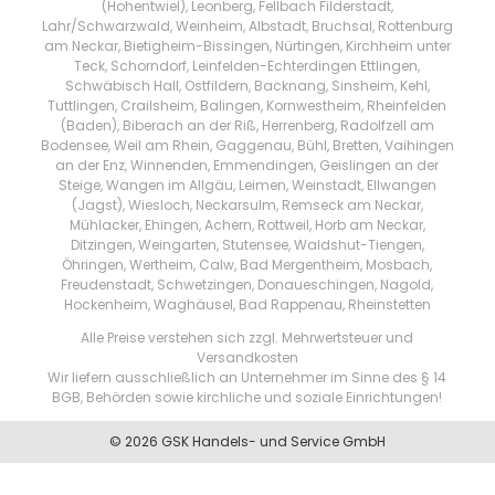
(Hohentwiel), Leonberg, Fellbach Filderstadt,
Lahr/Schwarzwald, Weinheim, Albstadt, Bruchsal, Rottenburg
am Neckar, Bietigheim-Bissingen, Nürtingen, Kirchheim unter
Teck, Schorndorf, Leinfelden-Echterdingen Ettlingen,
Schwäbisch Hall, Ostfildern, Backnang, Sinsheim, Kehl,
Tuttlingen, Crailsheim, Balingen, Kornwestheim, Rheinfelden
(Baden), Biberach an der Riß, Herrenberg, Radolfzell am
Bodensee, Weil am Rhein, Gaggenau, Bühl, Bretten, Vaihingen
an der Enz, Winnenden, Emmendingen, Geislingen an der
Steige, Wangen im Allgäu, Leimen, Weinstadt, Ellwangen
(Jagst), Wiesloch, Neckarsulm, Remseck am Neckar,
Mühlacker, Ehingen, Achern, Rottweil, Horb am Neckar,
Ditzingen, Weingarten, Stutensee, Waldshut-Tiengen,
Öhringen, Wertheim, Calw, Bad Mergentheim, Mosbach,
Freudenstadt, Schwetzingen, Donaueschingen, Nagold,
Hockenheim, Waghäusel, Bad Rappenau, Rheinstetten
Alle Preise verstehen sich zzgl. Mehrwertsteuer und
Versandkosten
Wir liefern ausschließlich an Unternehmer im Sinne des § 14
BGB, Behörden sowie kirchliche und soziale Einrichtungen!
© 2026 GSK Handels- und Service GmbH