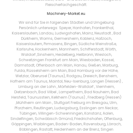
Fleischerfachgeschäft.
Machinery-Market.eu
.
Wir sind für Sie in folgenden Städten und Umgebung
Persönlich unterwegs: Speyer, Hanhofen, Frankenthal,
Kaiserslautern, Landau, Ludwigshafen, Mainz, Neustadt , Bad
Dürkheim, Worms, Germersheim, Koblenz, Haßloch,
Kaiserslautern, Pirmasens, Bingen, Südliche Weinstraße,
Karlsruhe, Hockenheim, Mannheim, Schifferstadt, Wörth,
Waldorf ,Sinsheim, Heidelberg, Heilbronn, Wiesloch,
Schwetzingen Frankfurt am Main, Wiesbaden, Kassel,
Darmstadt, Offenbach am Main, Hanau, Gießen, Marburg,
Fulda, Rüsselsheim am Main, Bad Homburg vor der Höhe,
Wetzlar, Oberursel (Taunus), Rodgau, Dreieich, Bensheim,
Hofheim am Taunus, Maintal, Neu-Isenburg, Langen (Hessen) ,
Limburg an der Lahn , Mörfelden-Walldorf , Viernheim,
Dietzenbach, Bad Vilbel , Lampertheim, Bad Nauheim, Bad
Hersfeld, Taunusstein, Kelkheim (Taunus) , Friedberg (Hessen)
,Mühlheim am Main , Stuttgart Freiburg im Breisgau, Ulm,
Pforzheim, Reutlingen, Ludwigsburg, Esslingen am Neckar,
Tübingen, Villingen-Schwenningen, Konstanz, Aalen,
Sindelfingen, Schwäbisch Gmünd, Friedrichshafen, Offenburg,
Göppingen, Waiblingen, Baden-Baden, Ravensburg, Lörrach,
Böblingen, Rastatt, Heidenheim an der Brenz, Singen