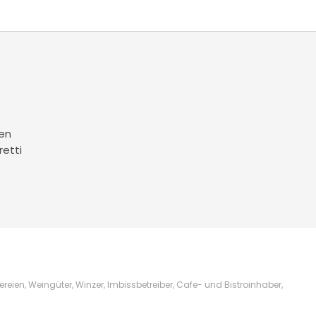
en
retti
ien, Weingüter, Winzer, Imbissbetreiber, Cafe- und Bistroinhaber,