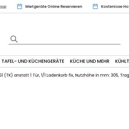
hop
Mietgeräte Online Reservieren
Kostenlose Ho
TAFEL- UND KÜCHENGERÄTE
KÜCHE UND MEHR
KÜHL
1 (TK) anstatt 1 Tür, 1/1 Ladenkorb fix, Nutzhöhe in mm: 305, Trag