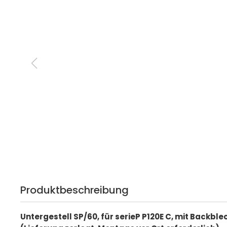
Produktbeschreibung
Untergestell SP/60, für serieP P120E C, mit Backb