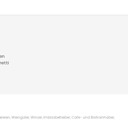
en
retti
ien, Weingüter, Winzer, Imbissbetreiber, Cafe- und Bistroinhaber,