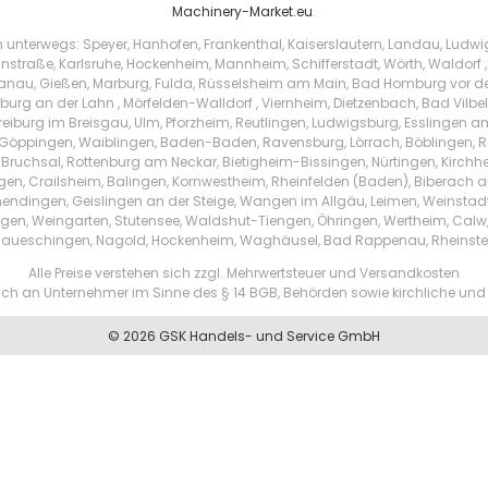
Machinery-Market.eu
.
h unterwegs: Speyer, Hanhofen, Frankenthal, Kaiserslautern, Landau, Ludw
instraße, Karlsruhe, Hockenheim, Mannheim, Schifferstadt, Wörth, Waldorf ,
au, Gießen, Marburg, Fulda, Rüsselsheim am Main, Bad Homburg vor der 
urg an der Lahn , Mörfelden-Walldorf , Viernheim, Dietzenbach, Bad Vilbe
Freiburg im Breisgau, Ulm, Pforzheim, Reutlingen, Ludwigsburg, Esslingen 
Göppingen, Waiblingen, Baden-Baden, Ravensburg, Lörrach, Böblingen, Ras
 Bruchsal, Rottenburg am Neckar, Bietigheim-Bissingen, Nürtingen, Kirchhei
ingen, Crailsheim, Balingen, Kornwestheim, Rheinfelden (Baden), Biberach a
endingen, Geislingen an der Steige, Wangen im Allgäu, Leimen, Weinstad
tzingen, Weingarten, Stutensee, Waldshut-Tiengen, Öhringen, Wertheim, Ca
aueschingen, Nagold, Hockenheim, Waghäusel, Bad Rappenau, Rheinste
Alle Preise verstehen sich zzgl. Mehrwertsteuer und Versandkosten
ßlich an Unternehmer im Sinne des § 14 BGB, Behörden sowie kirchliche und 
© 2026 GSK Handels- und Service GmbH