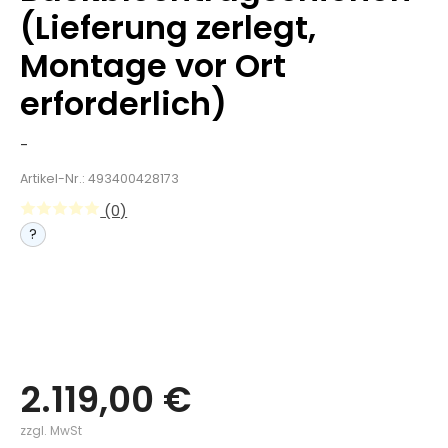
(Lieferung zerlegt,
Montage vor Ort
erforderlich)
-
Artikel-Nr.: 493400428173
(0)
?
2.119,00 €
zzgl. MwSt