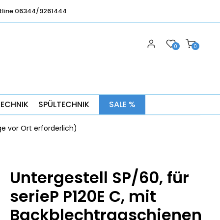
tline 06344/9261444
0
0
TECHNIK
SPÜLTECHNIK
SALE %
e vor Ort erforderlich)
Untergestell SP/60, für
serieP P120E C, mit
Backblechtragschienen