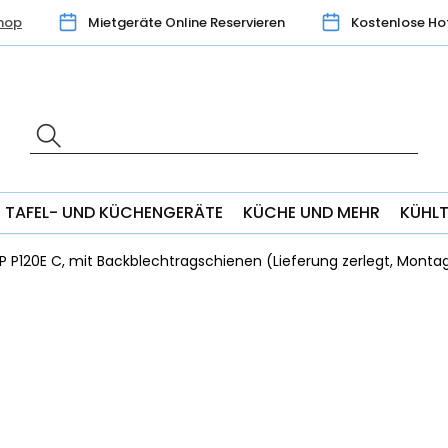
hop
Mietgeräte Online Reservieren
Kostenlose Ho
TAFEL- UND KÜCHENGERÄTE
KÜCHE UND MEHR
KÜHL
ieP P120E C, mit Backblechtragschienen (Lieferung zerlegt, Montag