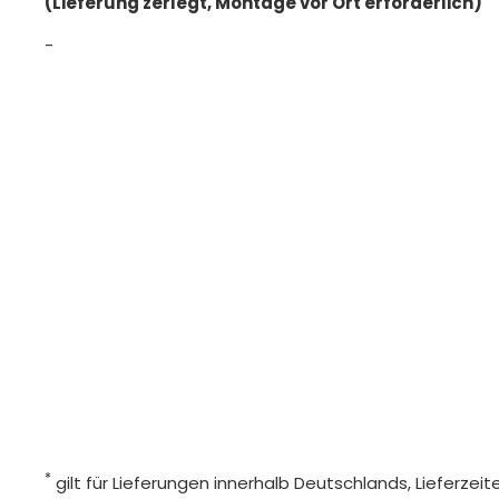
(Lieferung zerlegt, Montage vor Ort erforderlich)
-
*
gilt für Lieferungen innerhalb Deutschlands, Lieferze