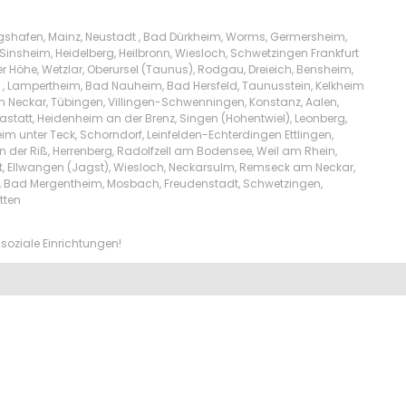
igshafen, Mainz, Neustadt , Bad Dürkheim, Worms, Germersheim,
Sinsheim, Heidelberg, Heilbronn, Wiesloch, Schwetzingen Frankfurt
Höhe, Wetzlar, Oberursel (Taunus), Rodgau, Dreieich, Bensheim,
l , Lampertheim, Bad Nauheim, Bad Hersfeld, Taunusstein, Kelkheim
am Neckar, Tübingen, Villingen-Schwenningen, Konstanz, Aalen,
tatt, Heidenheim an der Brenz, Singen (Hohentwiel), Leonberg,
m unter Teck, Schorndorf, Leinfelden-Echterdingen Ettlingen,
n der Riß, Herrenberg, Radolfzell am Bodensee, Weil am Rhein,
t, Ellwangen (Jagst), Wiesloch, Neckarsulm, Remseck am Neckar,
lw, Bad Mergentheim, Mosbach, Freudenstadt, Schwetzingen,
tten
soziale Einrichtungen!