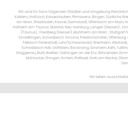
Wir sind für Sie in folgenden Städten und Umgebung Persönlic
Koblenz, Haßloch, Kaiserslautern, Pirmasens, Bingen, Südliche We
am Main, Wiesbaden, Kassel, Darmstadt, Offenbach am Main, Han
Hofheim am Taunus, Maintal, Neu-Isenburg, Langen (Hessen) , Limb
(Taunus) , Friedberg (Hessen) ,Mühlheim am Main , Stuttgart 
Sindelfingen, Schwäbisch Gmünd, Friedrichshafen, Offenburg, 
Fellbach Filderstadt, Lahr/Schwarzwald, Weinheim, Albstadt,
Schwäbisch Hall, Ostfildern, Backnang, Sinsheim, Kehl, Tuttl
Gaggenau, Bühl, Bretten, Vaihingen an der Enz, Winnenden, Emm
Mühlacker, Ehingen, Achern, Rottweil, Horb am Neckar, Di
Don
Wir liefern ausschlie