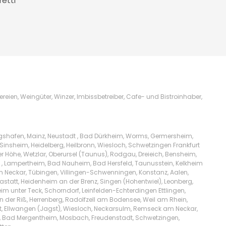
retti
ien, Weingüter, Winzer, Imbissbetreiber, Cafe- und Bistroinhaber,
igshafen, Mainz, Neustadt , Bad Dürkheim, Worms, Germersheim,
Sinsheim, Heidelberg, Heilbronn, Wiesloch, Schwetzingen Frankfurt
Höhe, Wetzlar, Oberursel (Taunus), Rodgau, Dreieich, Bensheim,
l , Lampertheim, Bad Nauheim, Bad Hersfeld, Taunusstein, Kelkheim
am Neckar, Tübingen, Villingen-Schwenningen, Konstanz, Aalen,
tatt, Heidenheim an der Brenz, Singen (Hohentwiel), Leonberg,
m unter Teck, Schorndorf, Leinfelden-Echterdingen Ettlingen,
n der Riß, Herrenberg, Radolfzell am Bodensee, Weil am Rhein,
t, Ellwangen (Jagst), Wiesloch, Neckarsulm, Remseck am Neckar,
lw, Bad Mergentheim, Mosbach, Freudenstadt, Schwetzingen,