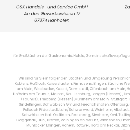
GSK Handels- und Service GmbH
Za
An den Gewerbewiesen 17
67374 Hanhofen
für Großküchen der Gastronomie, Hotels, Gemeinschaftsverpflegung
Wir sind für Sie in folgenden Städten und Umgebung Persönlic
Koblenz, Haßloch, Kaiserslautern, Pirmasens, Bingen, Südliche We
am Main, Wiesbaden, Kassel, Darmstadt, Offenbach am Main, Han
Hofheim am Taunus, Maintal, Neu-Isenburg, Langen (Hessen) , Limb
(Taunus) , Friedberg (Hessen) ,Mühlheim am Main , Stuttgart 
Sindelfingen, Schwäbisch Gmünd, Friedrichshafen, Offenburg, 
Fellbach Filderstadt, Lahr/Schwarzwald, Weinheim, Albstadt,
Schwäbisch Hall, Ostfildern, Backnang, Sinsheim, Kehl, Tuttl
Gaggenau, Bühl, Bretten, Vaihingen an der Enz, Winnenden, Emm
Mühlacker, Ehingen, Achern, Rottweil, Horb am Neckar, Di