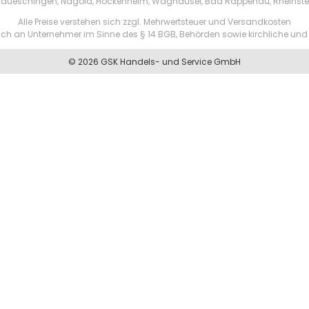
aueschingen, Nagold, Hockenheim, Waghäusel, Bad Rappenau, Rheinste
Alle Preise verstehen sich zzgl. Mehrwertsteuer und Versandkosten
ßlich an Unternehmer im Sinne des § 14 BGB, Behörden sowie kirchliche und 
© 2026 GSK Handels- und Service GmbH