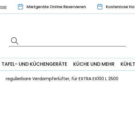
hop
Mietgeräte Online Reservieren
Kostenlose Ho
TAFEL- UND KÜCHENGERÄTE
KÜCHE UND MEHR
KÜHL
regulierbare Verdampferlüfter, für EXTRA EX100 L 2500