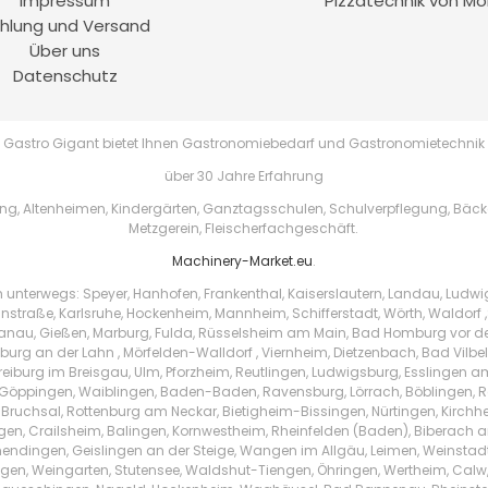
Impressum
Pizzatechnik von Mo
hlung und Versand
Über uns
Datenschutz
Gastro Gigant bietet Ihnen Gastronomiebedarf und Gastronomietechnik
über 30 Jahre Erfahrung
, Altenheimen, Kindergärten, Ganztagsschulen, Schulverpflegung, Bäckere
Metzgerein, Fleischerfachgeschäft.
Machinery-Market.eu
.
h unterwegs: Speyer, Hanhofen, Frankenthal, Kaiserslautern, Landau, Ludw
instraße, Karlsruhe, Hockenheim, Mannheim, Schifferstadt, Wörth, Waldorf ,
au, Gießen, Marburg, Fulda, Rüsselsheim am Main, Bad Homburg vor der 
urg an der Lahn , Mörfelden-Walldorf , Viernheim, Dietzenbach, Bad Vilbe
Freiburg im Breisgau, Ulm, Pforzheim, Reutlingen, Ludwigsburg, Esslingen 
Göppingen, Waiblingen, Baden-Baden, Ravensburg, Lörrach, Böblingen, Ras
 Bruchsal, Rottenburg am Neckar, Bietigheim-Bissingen, Nürtingen, Kirchhei
ingen, Crailsheim, Balingen, Kornwestheim, Rheinfelden (Baden), Biberach a
endingen, Geislingen an der Steige, Wangen im Allgäu, Leimen, Weinstad
tzingen, Weingarten, Stutensee, Waldshut-Tiengen, Öhringen, Wertheim, Ca