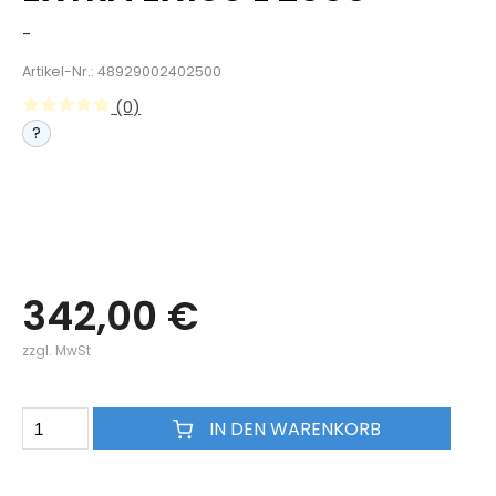
-
Artikel-Nr.: 48929002402500
(0)
?
342,00 €
zzgl. MwSt
IN DEN WARENKORB