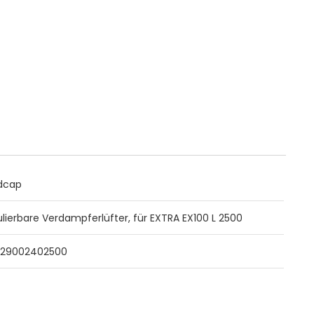
dcap
ulierbare Verdampferlüfter, für EXTRA EX100 L 2500
29002402500