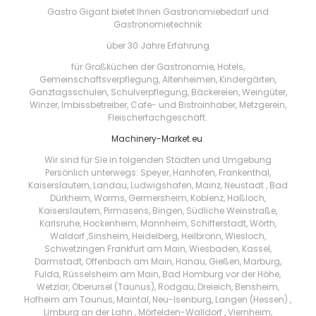
Gastro Gigant bietet Ihnen Gastronomiebedarf und
Gastronomietechnik
über 30 Jahre Erfahrung
für Großküchen der Gastronomie, Hotels,
Gemeinschaftsverpflegung, Altenheimen, Kindergärten,
Ganztagsschulen, Schulverpflegung, Bäckereien, Weingüter,
Winzer, Imbissbetreiber, Cafe- und Bistroinhaber, Metzgerein,
Fleischerfachgeschäft.
Machinery-Market.eu
.
Wir sind für Sie in folgenden Städten und Umgebung
Persönlich unterwegs: Speyer, Hanhofen, Frankenthal,
Kaiserslautern, Landau, Ludwigshafen, Mainz, Neustadt , Bad
Dürkheim, Worms, Germersheim, Koblenz, Haßloch,
Kaiserslautern, Pirmasens, Bingen, Südliche Weinstraße,
Karlsruhe, Hockenheim, Mannheim, Schifferstadt, Wörth,
Waldorf ,Sinsheim, Heidelberg, Heilbronn, Wiesloch,
Schwetzingen Frankfurt am Main, Wiesbaden, Kassel,
Darmstadt, Offenbach am Main, Hanau, Gießen, Marburg,
Fulda, Rüsselsheim am Main, Bad Homburg vor der Höhe,
Wetzlar, Oberursel (Taunus), Rodgau, Dreieich, Bensheim,
Hofheim am Taunus, Maintal, Neu-Isenburg, Langen (Hessen) ,
Limburg an der Lahn , Mörfelden-Walldorf , Viernheim,