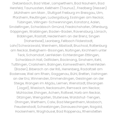
Dietzenbach, Bad Vilbel , Lampertheim, Bad Nauheim, Bad
Hersfeld, Taunusstein, Kelkheim (Taunus) , Friedberg (Hessen)
,Mühlheim am Main , Stuttgart Freiburg im Breisgau, Ulm,
Pforzheim, Reutlingen, Ludwigsburg, Esslingen am Neckar,
Tübingen, Villingen-Schwenningen, Konstanz, Aalen,
Sindelfingen, Schwäbisch Gmünd, Friedrichshafen, Offenburg,
Göppingen, Waiblingen, Baden-Baden, Ravensburg, Lörrach,
Böblingen, Rastatt, Heidenheim an der Brenz, Singen
(Hohentwiel), Leonberg, Fellbach Filderstadt,
Lahr/Schwarzwald, Weinheim, Albstadt, Bruchsal, Rottenburg
am Neckar, Bietigheim-Bissingen, Nürtingen, Kirchheim unter
Teck, Schorndorf, Leinfelden-Echterdingen Ettlingen,
Schwäbisch Hall, Ostfildern, Backnang, Sinsheim, Kehl,
Tuttlingen, Crailsheim, Balingen, Kornwestheim, Rheinfelden
(Baden), Biberach an der Riß, Herrenberg, Radolfzell am
Bodensee, Weil am Rhein, Gaggenau, Bühl, Bretten, Vaihingen
an der Enz, Winnenden, Emmendingen, Geislingen an der
Steige, Wangen im Allgäu, Leimen, Weinstadt, Ellwangen
(Jagst), Wiesloch, Neckarsulm, Remseck am Neckar,
Mühlacker, Ehingen, Achern, Rottweil, Horb am Neckar,
Ditzingen, Weingarten, Stutensee, Waldshut-Tiengen,
Öhringen, Wertheim, Calw, Bad Mergentheim, Mosbach,
Freudenstadt, Schwetzingen, Donaueschingen, Nagold,
Hockenheim, Waghäusel, Bad Rappenau, Rheinstetten