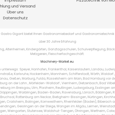
Impressum
Pizzatechnik von Mo
hlung und Versand
Über uns
Datenschutz
Gastro Gigant bietet Ihnen Gastronomiebedarf und Gastronomietechnik
über 30 Jahre Erfahrung
, Altenheimen, Kindergärten, Ganztagsschulen, Schulverpflegung, Bäckere
Metzgerein, Fleischerfachgeschäft.
Machinery-Market.eu
.
h unterwegs: Speyer, Hanhofen, Frankenthal, Kaiserslautern, Landau, Ludw
instraße, Karlsruhe, Hockenheim, Mannheim, Schifferstadt, Wörth, Waldorf ,
au, Gießen, Marburg, Fulda, Rüsselsheim am Main, Bad Homburg vor der 
urg an der Lahn , Mörfelden-Walldorf , Viernheim, Dietzenbach, Bad Vilbe
Freiburg im Breisgau, Ulm, Pforzheim, Reutlingen, Ludwigsburg, Esslingen 
Göppingen, Waiblingen, Baden-Baden, Ravensburg, Lörrach, Böblingen, Ras
 Bruchsal, Rottenburg am Neckar, Bietigheim-Bissingen, Nürtingen, Kirchhei
ingen, Crailsheim, Balingen, Kornwestheim, Rheinfelden (Baden), Biberach a
endingen, Geislingen an der Steige, Wangen im Allgäu, Leimen, Weinstad
tzingen, Weingarten, Stutensee, Waldshut-Tiengen, Öhringen, Wertheim, Ca