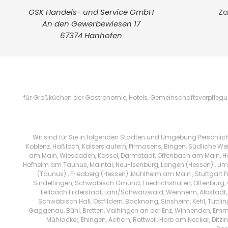
GSK Handels- und Service GmbH
Za
An den Gewerbewiesen 17
67374 Hanhofen
für Großküchen der Gastronomie, Hotels, Gemeinschaftsverpflegung
Wir sind für Sie in folgenden Städten und Umgebung Persönlic
Koblenz, Haßloch, Kaiserslautern, Pirmasens, Bingen, Südliche We
am Main, Wiesbaden, Kassel, Darmstadt, Offenbach am Main, Han
Hofheim am Taunus, Maintal, Neu-Isenburg, Langen (Hessen) , Limb
(Taunus) , Friedberg (Hessen) ,Mühlheim am Main , Stuttgart 
Sindelfingen, Schwäbisch Gmünd, Friedrichshafen, Offenburg, 
Fellbach Filderstadt, Lahr/Schwarzwald, Weinheim, Albstadt,
Schwäbisch Hall, Ostfildern, Backnang, Sinsheim, Kehl, Tuttl
Gaggenau, Bühl, Bretten, Vaihingen an der Enz, Winnenden, Emm
Mühlacker, Ehingen, Achern, Rottweil, Horb am Neckar, Di