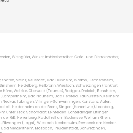
retti
ien, Weingüter, Winzer, Imbissbetreiber, Cafe- und Bistroinhaber,
igshafen, Mainz, Neustadt , Bad Dürkheim, Worms, Germersheim,
Sinsheim, Heidelberg, Heilbronn, Wiesloch, Schwetzingen Frankfurt
Höhe, Wetzlar, Oberursel (Taunus), Rodgau, Dreieich, Bensheim,
l , Lampertheim, Bad Nauheim, Bad Hersfeld, Taunusstein, Kelkheim
am Neckar, Tübingen, Villingen-Schwenningen, Konstanz, Aalen,
tatt, Heidenheim an der Brenz, Singen (Hohentwiel), Leonberg,
m unter Teck, Schorndorf, Leinfelden-Echterdingen Ettlingen,
n der Riß, Herrenberg, Radolfzell am Bodensee, Weil am Rhein,
t, Ellwangen (Jagst), Wiesloch, Neckarsulm, Remseck am Neckar,
lw, Bad Mergentheim, Mosbach, Freudenstadt, Schwetzingen,