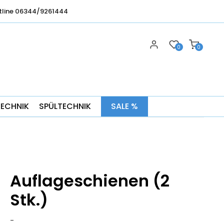
tline 06344/9261444
0
0
TECHNIK
SPÜLTECHNIK
SALE %
Auflageschienen (2
Stk.)
-