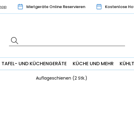
hop
Mietgeräte Online Reservieren
Kostenlose Ho
TAFEL- UND KÜCHENGERÄTE
KÜCHE UND MEHR
KÜHL
Auflageschienen (2 Stk.)