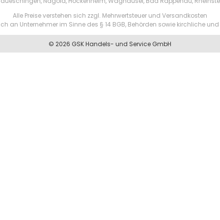
aueschingen, Nagold, Hockenheim, Waghäusel, Bad Rappenau, Rheinste
Alle Preise verstehen sich zzgl. Mehrwertsteuer und Versandkosten
ßlich an Unternehmer im Sinne des § 14 BGB, Behörden sowie kirchliche und 
© 2026 GSK Handels- und Service GmbH