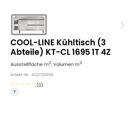
COOL-LINE Kühltisch (3
Abteile) KT-CL 1695 1T 4Z
2
3
Ausstellfläche m
, Volumen m
Artikel-Nr.: 402729696
(0)
?