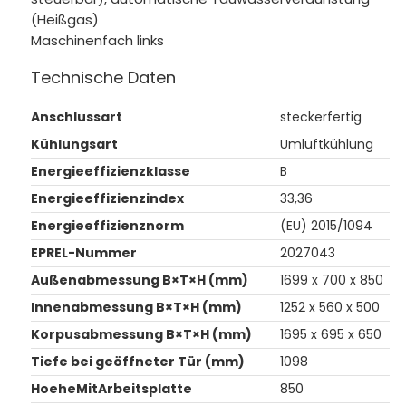
(Heißgas)
Maschinenfach links
Technische Daten
Anschlussart
steckerfertig
Kühlungsart
Umluftkühlung
Energieeffizienzklasse
B
Energieeffizienzindex
33,36
Energieeffizienznorm
(EU) 2015/1094
EPREL-Nummer
2027043
Außenabmessung B×T×H (mm)
1699 x 700 x 850
Innenabmessung B×T×H (mm)
1252 x 560 x 500
Korpusabmessung B×T×H (mm)
1695 x 695 x 650
Tiefe bei geöffneter Tür (mm)
1098
HoeheMitArbeitsplatte
850