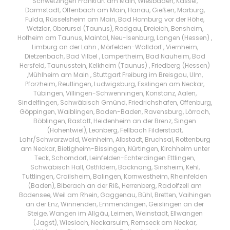
Schwetzingen Frankfurt am Main, Wiesbaden, Kassel,
Darmstadt, Offenbach am Main, Hanau, Gießen, Marburg,
Fulda, Rüsselsheim am Main, Bad Homburg vor der Höhe,
Wetzlar, Oberursel (Taunus), Rodgau, Dreieich, Bensheim,
Hofheim am Taunus, Maintal, Neu-Isenburg, Langen (Hessen) ,
Limburg an der Lahn , Mörfelden-Walldorf , Viernheim,
Dietzenbach, Bad Vilbel , Lampertheim, Bad Nauheim, Bad
Hersfeld, Taunusstein, Kelkheim (Taunus) , Friedberg (Hessen)
,Mühlheim am Main , Stuttgart Freiburg im Breisgau, Ulm,
Pforzheim, Reutlingen, Ludwigsburg, Esslingen am Neckar,
Tübingen, Villingen-Schwenningen, Konstanz, Aalen,
Sindelfingen, Schwäbisch Gmünd, Friedrichshafen, Offenburg,
Göppingen, Waiblingen, Baden-Baden, Ravensburg, Lörrach,
Böblingen, Rastatt, Heidenheim an der Brenz, Singen
(Hohentwiel), Leonberg, Fellbach Filderstadt,
Lahr/Schwarzwald, Weinheim, Albstadt, Bruchsal, Rottenburg
am Neckar, Bietigheim-Bissingen, Nürtingen, Kirchheim unter
Teck, Schorndorf, Leinfelden-Echterdingen Ettlingen,
Schwäbisch Hall, Ostfildern, Backnang, Sinsheim, Kehl,
Tuttlingen, Crailsheim, Balingen, Kornwestheim, Rheinfelden
(Baden), Biberach an der Riß, Herrenberg, Radolfzell am
Bodensee, Weil am Rhein, Gaggenau, Bühl, Bretten, Vaihingen
an der Enz, Winnenden, Emmendingen, Geislingen an der
Steige, Wangen im Allgäu, Leimen, Weinstadt, Ellwangen
(Jagst), Wiesloch, Neckarsulm, Remseck am Neckar,