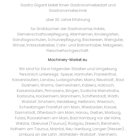
Gastro Gigant bietet Ihnen Gastronomiebedarf und
Gastronomietechnik
über 30 Jahre Erfahrung
für Großküchen der Gastronomie, Hotels,
Gemeinschaftsverpflegung, Altenheimen, Kindergärten,
Ganztagsschulen, Schulverpflegung, Bäckereien, Weingüter,
Winzer, Imbissbetreiber, Cafe- und Bistroinhaber, Metzgerein,
Fleischerfachgeschäft.
Machinery-Market.eu
.
Wir sind für Sie in folgenden Städten und Umgebung
Persönlich unterwegs: Speyer, Hanhofen, Frankenthal,
Kaiserslautern, Landau, Ludwigshafen, Mainz, Neustadt , Bad
Dürkheim, Worms, Germersheim, Koblenz, Haßloch,
Kaiserslautern, Pirmasens, Bingen, Südliche Weinstraße,
Karlsruhe, Hockenheim, Mannheim, Schifferstadt, Wörth,
Waldorf ,Sinsheim, Heidelberg, Heilbronn, Wiesloch,
Schwetzingen Frankfurt am Main, Wiesbaden, Kassel,
Darmstadt, Offenbach am Main, Hanau, Gießen, Marburg,
Fulda, Rüsselsheim am Main, Bad Homburg vor der Höhe,
Wetzlar, Oberursel (Taunus), Rodgau, Dreieich, Bensheim,
Hofheim am Taunus, Maintal, Neu-Isenburg, Langen (Hessen) ,
Limburg an der Lahn , Mörfelden-Walldorf , Viernheim,