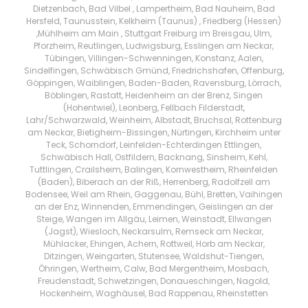
Dietzenbach, Bad Vilbel , Lampertheim, Bad Nauheim, Bad
Hersfeld, Taunusstein, Kelkheim (Taunus) , Friedberg (Hessen)
,Mühlheim am Main , Stuttgart Freiburg im Breisgau, Ulm,
Pforzheim, Reutlingen, Ludwigsburg, Esslingen am Neckar,
Tübingen, Villingen-Schwenningen, Konstanz, Aalen,
Sindelfingen, Schwäbisch Gmünd, Friedrichshafen, Offenburg,
Göppingen, Waiblingen, Baden-Baden, Ravensburg, Lörrach,
Böblingen, Rastatt, Heidenheim an der Brenz, Singen
(Hohentwiel), Leonberg, Fellbach Filderstadt,
Lahr/Schwarzwald, Weinheim, Albstadt, Bruchsal, Rottenburg
am Neckar, Bietigheim-Bissingen, Nürtingen, Kirchheim unter
Teck, Schorndorf, Leinfelden-Echterdingen Ettlingen,
Schwäbisch Hall, Ostfildern, Backnang, Sinsheim, Kehl,
Tuttlingen, Crailsheim, Balingen, Kornwestheim, Rheinfelden
(Baden), Biberach an der Riß, Herrenberg, Radolfzell am
Bodensee, Weil am Rhein, Gaggenau, Bühl, Bretten, Vaihingen
an der Enz, Winnenden, Emmendingen, Geislingen an der
Steige, Wangen im Allgäu, Leimen, Weinstadt, Ellwangen
(Jagst), Wiesloch, Neckarsulm, Remseck am Neckar,
Mühlacker, Ehingen, Achern, Rottweil, Horb am Neckar,
Ditzingen, Weingarten, Stutensee, Waldshut-Tiengen,
Öhringen, Wertheim, Calw, Bad Mergentheim, Mosbach,
Freudenstadt, Schwetzingen, Donaueschingen, Nagold,
Hockenheim, Waghäusel, Bad Rappenau, Rheinstetten