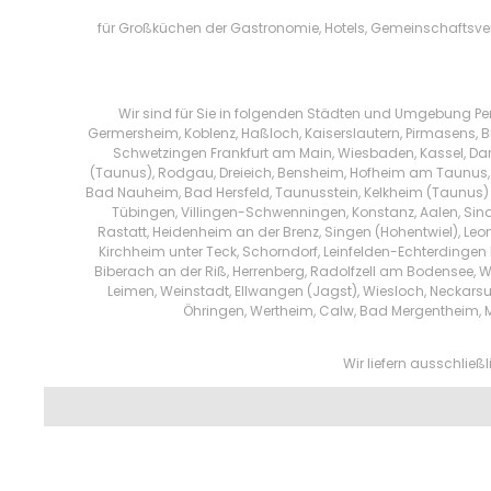
für Großküchen der Gastronomie, Hotels, Gemeinschaftsver
Wir sind für Sie in folgenden Städten und Umgebung Per
Germersheim, Koblenz, Haßloch, Kaiserslautern, Pirmasens, B
Schwetzingen Frankfurt am Main, Wiesbaden, Kassel, Da
(Taunus), Rodgau, Dreieich, Bensheim, Hofheim am Taunus, M
Bad Nauheim, Bad Hersfeld, Taunusstein, Kelkheim (Taunus) ,
Tübingen, Villingen-Schwenningen, Konstanz, Aalen, Sin
Rastatt, Heidenheim an der Brenz, Singen (Hohentwiel), Leo
Kirchheim unter Teck, Schorndorf, Leinfelden-Echterdingen E
Biberach an der Riß, Herrenberg, Radolfzell am Bodensee, 
Leimen, Weinstadt, Ellwangen (Jagst), Wiesloch, Neckarsu
Öhringen, Wertheim, Calw, Bad Mergentheim,
Wir liefern ausschlie