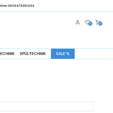
tline 06344/9261444
0
0
TECHNIK
SPÜLTECHNIK
SALE %