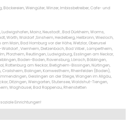
Bäckereien, Weingüter, Winzer, Imbissbetreiber, Cafe- und
u, Ludwigshafen, Mainz, Neustadt , Bad Dürkheim, Worms,
, Wörth, Waldorf ,Sinsheim, Heidelberg, Heilbronn, Wiesloch,
 am Main, Bad Homburg vor der Höhe, Wetzlar, Oberursel
alldorf , Viernheim, Dietzenbach, Bad Vilbel , Lampertheim,
lm, Pforzheim, Reutlingen, Ludwigsburg, Esslingen am Neckar,
aiblingen, Baden-Baden, Ravensburg, Lörrach, Böblingen,
sal, Rottenburg am Neckar, Bietigheim-Bissingen, Nürtingen,
en, Crailsheim, Balingen, Kornwestheim, Rheinfelden (Baden),
, Emmendingen, Geislingen an der Steige, Wangen im Allgäu,
ckar, Ditzingen, Weingarten, Stutensee, Waldshut-Tiengen,
heim, Waghäusel, Bad Rappenau, Rheinstetten
soziale Einrichtungen!