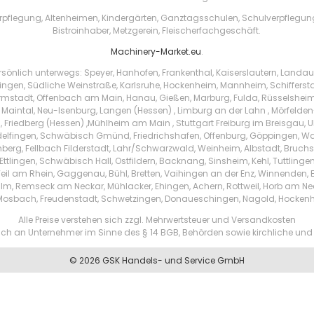
pflegung, Altenheimen, Kindergärten, Ganztagsschulen, Schulverpflegung, 
Bistroinhaber, Metzgerein, Fleischerfachgeschäft.
Machinery-Market.eu
.
sönlich unterwegs: Speyer, Hanhofen, Frankenthal, Kaiserslautern, Landa
ingen, Südliche Weinstraße, Karlsruhe, Hockenheim, Mannheim, Schifferstadt
rmstadt, Offenbach am Main, Hanau, Gießen, Marburg, Fulda, Rüsselsheim
aintal, Neu-Isenburg, Langen (Hessen) , Limburg an der Lahn , Mörfelden-W
 Friedberg (Hessen) ,Mühlheim am Main , Stuttgart Freiburg im Breisgau, U
delfingen, Schwäbisch Gmünd, Friedrichshafen, Offenburg, Göppingen, W
nberg, Fellbach Filderstadt, Lahr/Schwarzwald, Weinheim, Albstadt, Bruch
ttlingen, Schwäbisch Hall, Ostfildern, Backnang, Sinsheim, Kehl, Tuttling
Weil am Rhein, Gaggenau, Bühl, Bretten, Vaihingen an der Enz, Winnenden
lm, Remseck am Neckar, Mühlacker, Ehingen, Achern, Rottweil, Horb am Ne
 Mosbach, Freudenstadt, Schwetzingen, Donaueschingen, Nagold, Hocken
Alle Preise verstehen sich zzgl. Mehrwertsteuer und Versandkosten
ßlich an Unternehmer im Sinne des § 14 BGB, Behörden sowie kirchliche und 
© 2026 GSK Handels- und Service GmbH