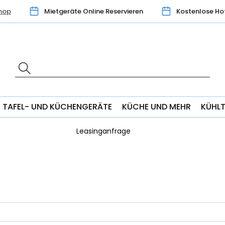
hop
Mietgeräte Online Reservieren
Kostenlose Ho
TAFEL- UND KÜCHENGERÄTE
KÜCHE UND MEHR
KÜHL
Leasinganfrage