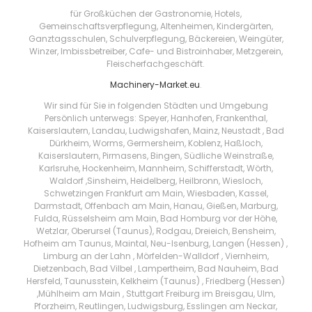
für Großküchen der Gastronomie, Hotels,
Gemeinschaftsverpflegung, Altenheimen, Kindergärten,
Ganztagsschulen, Schulverpflegung, Bäckereien, Weingüter,
Winzer, Imbissbetreiber, Cafe- und Bistroinhaber, Metzgerein,
Fleischerfachgeschäft.
Machinery-Market.eu
.
Wir sind für Sie in folgenden Städten und Umgebung
Persönlich unterwegs: Speyer, Hanhofen, Frankenthal,
Kaiserslautern, Landau, Ludwigshafen, Mainz, Neustadt , Bad
Dürkheim, Worms, Germersheim, Koblenz, Haßloch,
Kaiserslautern, Pirmasens, Bingen, Südliche Weinstraße,
Karlsruhe, Hockenheim, Mannheim, Schifferstadt, Wörth,
Waldorf ,Sinsheim, Heidelberg, Heilbronn, Wiesloch,
Schwetzingen Frankfurt am Main, Wiesbaden, Kassel,
Darmstadt, Offenbach am Main, Hanau, Gießen, Marburg,
Fulda, Rüsselsheim am Main, Bad Homburg vor der Höhe,
Wetzlar, Oberursel (Taunus), Rodgau, Dreieich, Bensheim,
Hofheim am Taunus, Maintal, Neu-Isenburg, Langen (Hessen) ,
Limburg an der Lahn , Mörfelden-Walldorf , Viernheim,
Dietzenbach, Bad Vilbel , Lampertheim, Bad Nauheim, Bad
Hersfeld, Taunusstein, Kelkheim (Taunus) , Friedberg (Hessen)
,Mühlheim am Main , Stuttgart Freiburg im Breisgau, Ulm,
Pforzheim, Reutlingen, Ludwigsburg, Esslingen am Neckar,