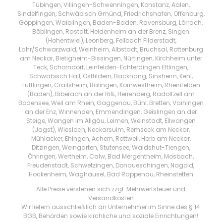
Tübingen, Villingen-Schwenningen, Konstanz, Aalen,
Sindelfingen, Schwäbisch Gmünd, Friedrichshafen, Offenburg,
Göppingen, Waiblingen, Baden-Baden, Ravensburg, Lörrach,
Böblingen, Rastatt, Heidenheim an der Brenz, Singen
(Hohentwiel), Leonberg, Fellbach Filderstadt,
Lahr/Schwarzwald, Weinheim, Albstadt, Bruchsal, Rottenburg
am Neckar, Bietigheim-Bissingen, Nürtingen, Kirchheim unter
Teck, Schorndorf, Leinfelden-Echterdingen Ettlingen,
Schwäbisch Hall, Ostfildern, Backnang, Sinsheim, Kehl,
Tuttlingen, Crailsheim, Balingen, Kornwestheim, Rheinfelden
(Baden), Biberach an der Riß, Herrenberg, Radolfzell am
Bodensee, Weil am Rhein, Gaggenau, Bühl, Bretten, Vaihingen
an der Enz, Winnenden, Emmendingen, Geislingen an der
Steige, Wangen im Allgäu, Leimen, Weinstadt, Ellwangen
(Jagst), Wiesloch, Neckarsulm, Remseck am Neckar,
Mühlacker, Ehingen, Achern, Rottweil, Horb am Neckar,
Ditzingen, Weingarten, Stutensee, Waldshut-Tiengen,
Öhringen, Wertheim, Calw, Bad Mergentheim, Mosbach,
Freudenstadt, Schwetzingen, Donaueschingen, Nagold,
Hockenheim, Waghäusel, Bad Rappenau, Rheinstetten
Alle Preise verstehen sich zzgl. Mehrwertsteuer und
Versandkosten
Wir liefern ausschließlich an Unternehmer im Sinne des § 14
BGB, Behörden sowie kirchliche und soziale Einrichtungen!