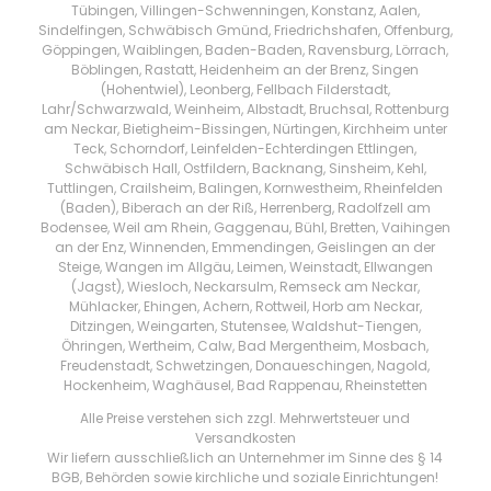
Tübingen, Villingen-Schwenningen, Konstanz, Aalen,
Sindelfingen, Schwäbisch Gmünd, Friedrichshafen, Offenburg,
Göppingen, Waiblingen, Baden-Baden, Ravensburg, Lörrach,
Böblingen, Rastatt, Heidenheim an der Brenz, Singen
(Hohentwiel), Leonberg, Fellbach Filderstadt,
Lahr/Schwarzwald, Weinheim, Albstadt, Bruchsal, Rottenburg
am Neckar, Bietigheim-Bissingen, Nürtingen, Kirchheim unter
Teck, Schorndorf, Leinfelden-Echterdingen Ettlingen,
Schwäbisch Hall, Ostfildern, Backnang, Sinsheim, Kehl,
Tuttlingen, Crailsheim, Balingen, Kornwestheim, Rheinfelden
(Baden), Biberach an der Riß, Herrenberg, Radolfzell am
Bodensee, Weil am Rhein, Gaggenau, Bühl, Bretten, Vaihingen
an der Enz, Winnenden, Emmendingen, Geislingen an der
Steige, Wangen im Allgäu, Leimen, Weinstadt, Ellwangen
(Jagst), Wiesloch, Neckarsulm, Remseck am Neckar,
Mühlacker, Ehingen, Achern, Rottweil, Horb am Neckar,
Ditzingen, Weingarten, Stutensee, Waldshut-Tiengen,
Öhringen, Wertheim, Calw, Bad Mergentheim, Mosbach,
Freudenstadt, Schwetzingen, Donaueschingen, Nagold,
Hockenheim, Waghäusel, Bad Rappenau, Rheinstetten
Alle Preise verstehen sich zzgl. Mehrwertsteuer und
Versandkosten
Wir liefern ausschließlich an Unternehmer im Sinne des § 14
BGB, Behörden sowie kirchliche und soziale Einrichtungen!