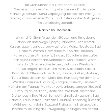
für Großküchen der Gastronomie, Hotels,
Gemeinschaftsverpflegung, Altenheimen, Kindergärten,
Ganztagsschulen, Schulverpflegung, Bäckereien, Weingüter,
Winzer, Imbissbetreiber, Cafe- und Bistroinhaber, Metzgerein,
Fleischerfachgeschäft.
Machinery-Market.eu
.
Wir sind für Sie in folgenden Städten und Umgebung
Persönlich unterwegs: Speyer, Hanhofen, Frankenthal,
Kaiserslautern, Landau, Ludwigshafen, Mainz, Neustadt , Bad
Dürkheim, Worms, Germersheim, Koblenz, Haßloch,
Kaiserslautern, Pirmasens, Bingen, Südliche Weinstraße,
Karlsruhe, Hockenheim, Mannheim, Schifferstadt, Wörth,
Waldorf ,Sinsheim, Heidelberg, Heilbronn, Wiesloch,
Schwetzingen Frankfurt am Main, Wiesbaden, Kassel,
Darmstadt, Offenbach am Main, Hanau, Gießen, Marburg,
Fulda, Rüsselsheim am Main, Bad Homburg vor der Höhe,
Wetzlar, Oberursel (Taunus), Rodgau, Dreieich, Bensheim,
Hofheim am Taunus, Maintal, Neu-Isenburg, Langen (Hessen) ,
Limburg an der Lahn , Mörfelden-Walldorf , Viernheim,
Dietzenbach, Bad Vilbel , Lampertheim, Bad Nauheim, Bad
Hersfeld, Taunusstein, Kelkheim (Taunus) , Friedberg (Hessen)
,Mühlheim am Main , Stuttgart Freiburg im Breisgau, Ulm,
Pforzheim, Reutlingen, Ludwigsburg, Esslingen am Neckar,