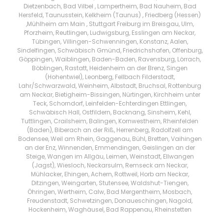
Dietzenbach, Bad Vilbel , Lampertheim, Bad Nauheim, Bad
Hersfeld, Taunusstein, Kelkheim (Taunus) , Friedberg (Hessen)
,Mühlheim am Main , Stuttgart Freiburg im Breisgau, Ulm,
Pforzheim, Reutlingen, Ludwigsburg, Esslingen am Neckar,
Tübingen, Villingen-Schwenningen, Konstanz, Aalen,
Sindelfingen, Schwäbisch Gmünd, Friedrichshafen, Offenburg,
Göppingen, Waiblingen, Baden-Baden, Ravensburg, Lörrach,
Böblingen, Rastatt, Heidenheim an der Brenz, Singen
(Hohentwiel), Leonberg, Fellbach Filderstadt,
Lahr/Schwarzwald, Weinheim, Albstadt, Bruchsal, Rottenburg
am Neckar, Bietigheim-Bissingen, Nürtingen, Kirchheim unter
Teck, Schorndorf, Leinfelden-Echterdingen Ettlingen,
Schwäbisch Hall, Ostfildern, Backnang, Sinsheim, Kehl,
Tuttlingen, Crailsheim, Balingen, Kornwestheim, Rheinfelden
(Baden), Biberach an der Riß, Herrenberg, Radolfzell am
Bodensee, Weil am Rhein, Gaggenau, Bühl, Bretten, Vaihingen
an der Enz, Winnenden, Emmendingen, Geislingen an der
Steige, Wangen im Allgäu, Leimen, Weinstadt, Ellwangen
(Jagst), Wiesloch, Neckarsulm, Remseck am Neckar,
Mühlacker, Ehingen, Achern, Rottweil, Horb am Neckar,
Ditzingen, Weingarten, Stutensee, Waldshut-Tiengen,
Öhringen, Wertheim, Calw, Bad Mergentheim, Mosbach,
Freudenstadt, Schwetzingen, Donaueschingen, Nagold,
Hockenheim, Waghäusel, Bad Rappenau, Rheinstetten