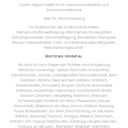
Gastro Gigant bietet Ihnen Gastronomiebedarf und
Gastronomietechnik
über 30 Jahre Erfahrung
für Großküchen der Gastronomie, Hotels,
Gemeinschaftsverpflegung, Altenheimen, Kindergärten,
Ganztagsschulen, Schulverpflegung, Bäckereien, Weingüter,
Winzer, Imbissbetreiber, Cafe- und Bistroinhaber, Metzgerein,
Fleischerfachgeschäft.
Machinery-Market.eu
.
Wir sind für Sie in folgenden Städten und Umgebung
Persönlich unterwegs: Speyer, Hanhofen, Frankenthal,
Kaiserslautern, Landau, Ludwigshafen, Mainz, Neustadt , Bad
Dürkheim, Worms, Germersheim, Koblenz, Haßloch,
Kaiserslautern, Pirmasens, Bingen, Südliche Weinstraße,
Karlsruhe, Hockenheim, Mannheim, Schifferstadt, Wörth,
Waldorf ,Sinsheim, Heidelberg, Heilbronn, Wiesloch,
Schwetzingen Frankfurt am Main, Wiesbaden, Kassel,
Darmstadt, Offenbach am Main, Hanau, Gießen, Marburg,
Fulda, Rüsselsheim am Main, Bad Homburg vor der Höhe,
Wetzlar, Oberursel (Taunus), Rodgau, Dreieich, Bensheim,
Hofheim am Taunus, Maintal, Neu-Isenburg, Langen (Hessen) ,
Limburg an der Lahn , Mörfelden-Walldorf , Viernheim,