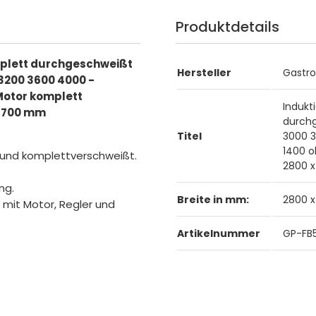
Produktdetails
mplett durchgeschweißt
Hersteller
Gastr
3200 3600 4000 -
Motor komplett
Indukt
x 700 mm
durch
Titel
3000 3
1400 o
 und komplettverschweißt.
2800 
ng.
Breite in mm:
2800 
mit Motor, Regler und
Artikelnummer
GP-FB