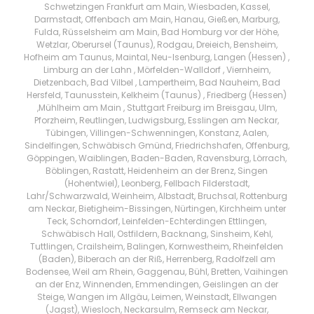
Schwetzingen Frankfurt am Main, Wiesbaden, Kassel,
Darmstadt, Offenbach am Main, Hanau, Gießen, Marburg,
Fulda, Rüsselsheim am Main, Bad Homburg vor der Höhe,
Wetzlar, Oberursel (Taunus), Rodgau, Dreieich, Bensheim,
Hofheim am Taunus, Maintal, Neu-Isenburg, Langen (Hessen) ,
Limburg an der Lahn , Mörfelden-Walldorf , Viernheim,
Dietzenbach, Bad Vilbel , Lampertheim, Bad Nauheim, Bad
Hersfeld, Taunusstein, Kelkheim (Taunus) , Friedberg (Hessen)
,Mühlheim am Main , Stuttgart Freiburg im Breisgau, Ulm,
Pforzheim, Reutlingen, Ludwigsburg, Esslingen am Neckar,
Tübingen, Villingen-Schwenningen, Konstanz, Aalen,
Sindelfingen, Schwäbisch Gmünd, Friedrichshafen, Offenburg,
Göppingen, Waiblingen, Baden-Baden, Ravensburg, Lörrach,
Böblingen, Rastatt, Heidenheim an der Brenz, Singen
(Hohentwiel), Leonberg, Fellbach Filderstadt,
Lahr/Schwarzwald, Weinheim, Albstadt, Bruchsal, Rottenburg
am Neckar, Bietigheim-Bissingen, Nürtingen, Kirchheim unter
Teck, Schorndorf, Leinfelden-Echterdingen Ettlingen,
Schwäbisch Hall, Ostfildern, Backnang, Sinsheim, Kehl,
Tuttlingen, Crailsheim, Balingen, Kornwestheim, Rheinfelden
(Baden), Biberach an der Riß, Herrenberg, Radolfzell am
Bodensee, Weil am Rhein, Gaggenau, Bühl, Bretten, Vaihingen
an der Enz, Winnenden, Emmendingen, Geislingen an der
Steige, Wangen im Allgäu, Leimen, Weinstadt, Ellwangen
(Jagst), Wiesloch, Neckarsulm, Remseck am Neckar,