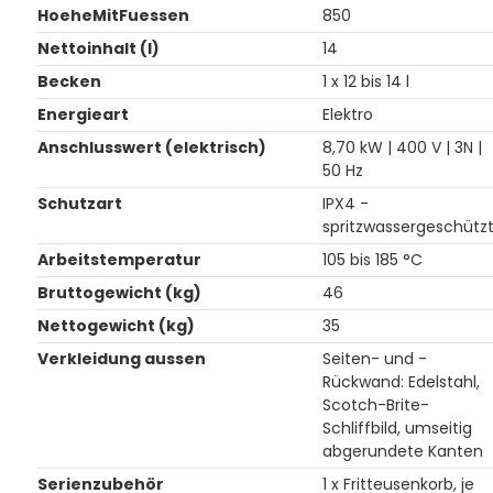
HoeheMitFuessen
850
Nettoinhalt (l)
14
Becken
1 x 12 bis 14 l
Energieart
Elektro
Anschlusswert (elektrisch)
8,70 kW | 400 V | 3N |
50 Hz
Schutzart
IPX4 -
spritzwassergeschütz
Arbeitstemperatur
105 bis 185 °C
Bruttogewicht (kg)
46
Nettogewicht (kg)
35
Verkleidung aussen
Seiten- und -
Rückwand: Edelstahl,
Scotch-Brite-
Schliffbild, umseitig
abgerundete Kanten
Serienzubehör
1 x Fritteusenkorb, je