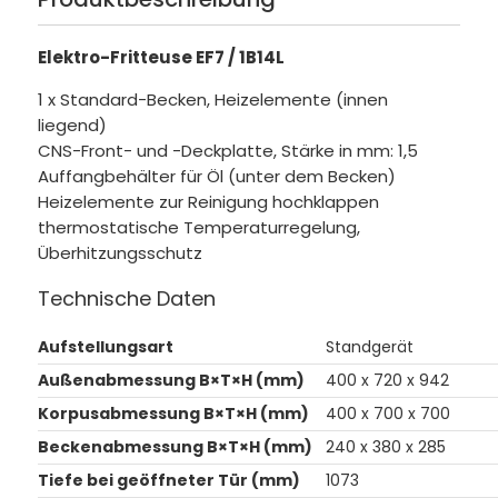
Elektro-Fritteuse EF7 / 1B14L
1 x Standard-Becken, Heizelemente (innen
liegend)
CNS-Front- und -Deckplatte, Stärke in mm: 1,5
Auffangbehälter für Öl (unter dem Becken)
Heizelemente zur Reinigung hochklappen
thermostatische Temperaturregelung,
Überhitzungsschutz
Technische Daten
Aufstellungsart
Standgerät
Außenabmessung B×T×H (mm)
400 x 720 x 942
Korpusabmessung B×T×H (mm)
400 x 700 x 700
Beckenabmessung B×T×H (mm)
240 x 380 x 285
Tiefe bei geöffneter Tür (mm)
1073