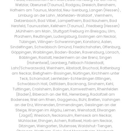
Wetzlar, Oberursel (Taunus), Rodgau, Dreieich, Bensheim,
Hofheim am Taunus, Maintal, Neu-Isenburg, Langen (Hessen) ,
Limburg an der Lahn , Mörfelden-Walldorf , Viernheim,
Dietzenbach, Bad Vilbel , Lampertheim, Bad Nauheim, Bad
Hersfeld, Taunusstein, Kelkheim (Taunus) , Friedberg (Hessen)
,Mühlheim am Main , Stuttgart Freiburg im Breisgau, Ulm,
Pforzheim, Reutlingen, Ludwigsburg, Esslingen am Neckar,
Tübingen, Villingen-Schwenningen, Konstanz, Aalen,
Sindelfingen, Schwäbisch Gmünd, Friedrichshafen, Offenburg,
Göppingen, Waiblingen, Baden-Baden, Ravensburg, Lörrach,
Böblingen, Rastatt, Heidenheim an der Brenz, Singen
(Hohentwiel), Leonberg, Fellbach Filderstadt,
Lahr/Schwarzwald, Weinheim, Albstadt, Bruchsal, Rottenburg
am Neckar, Bietigheim-Bissingen, Nürtingen, Kirchheim unter
Teck, Schorndorf, Leinfelden-Echterdingen Ettlingen,
Schwäbisch Hall, Ostfildern, Backnang, Sinsheim, Kehl,
Tuttlingen, Crailsheim, Balingen, Kornwestheim, Rheinfelden
(Baden), Biberach an der Riß, Herrenberg, Radolfzell am
Bodensee, Weil am Rhein, Gaggenau, Bühl, Bretten, Vaihingen
an der Enz, Winnenden, Emmendingen, Geislingen an der
Steige, Wangen im Allgäu, Leimen, Weinstadt, Ellwangen
(Jagst), Wiesloch, Neckarsulm, Remseck am Neckar,
Mühlacker, Ehingen, Achern, Rottweil, Horb am Neckar,
Ditzingen, Weingarten, Stutensee, Waldshut-Tiengen,