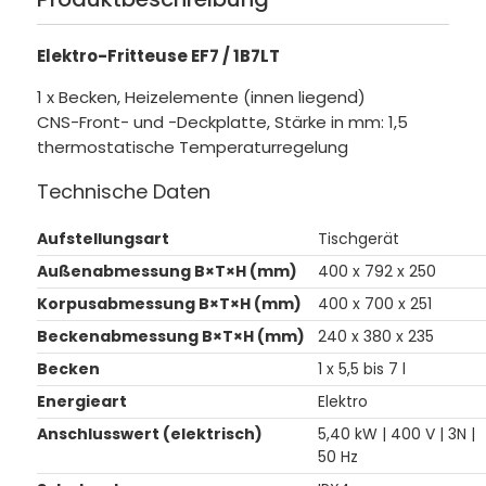
Elektro-Fritteuse EF7 / 1B7LT
1 x Becken, Heizelemente (innen liegend)
CNS-Front- und -Deckplatte, Stärke in mm: 1,5
thermostatische Temperaturregelung
Technische Daten
Aufstellungsart
Tischgerät
Außenabmessung B×T×H (mm)
400 x 792 x 250
Korpusabmessung B×T×H (mm)
400 x 700 x 251
Beckenabmessung B×T×H (mm)
240 x 380 x 235
Becken
1 x 5,5 bis 7 l
Energieart
Elektro
Anschlusswert (elektrisch)
5,40 kW | 400 V | 3N |
50 Hz