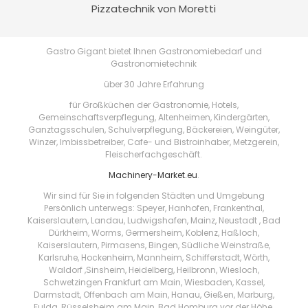
Pizzatechnik von Moretti
Gastro Gigant bietet Ihnen Gastronomiebedarf und
Gastronomietechnik
über 30 Jahre Erfahrung
für Großküchen der Gastronomie, Hotels,
Gemeinschaftsverpflegung, Altenheimen, Kindergärten,
Ganztagsschulen, Schulverpflegung, Bäckereien, Weingüter,
Winzer, Imbissbetreiber, Cafe- und Bistroinhaber, Metzgerein,
Fleischerfachgeschäft.
Machinery-Market.eu
.
Wir sind für Sie in folgenden Städten und Umgebung
Persönlich unterwegs: Speyer, Hanhofen, Frankenthal,
Kaiserslautern, Landau, Ludwigshafen, Mainz, Neustadt , Bad
Dürkheim, Worms, Germersheim, Koblenz, Haßloch,
Kaiserslautern, Pirmasens, Bingen, Südliche Weinstraße,
Karlsruhe, Hockenheim, Mannheim, Schifferstadt, Wörth,
Waldorf ,Sinsheim, Heidelberg, Heilbronn, Wiesloch,
Schwetzingen Frankfurt am Main, Wiesbaden, Kassel,
Darmstadt, Offenbach am Main, Hanau, Gießen, Marburg,
Fulda, Rüsselsheim am Main, Bad Homburg vor der Höhe,