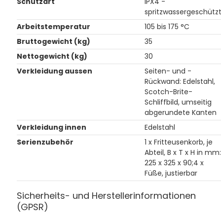
Schutzart
IPX4 -
spritzwassergeschütz
Arbeitstemperatur
105 bis 175 °C
Bruttogewicht (kg)
35
Nettogewicht (kg)
30
Verkleidung aussen
Seiten- und -
Rückwand: Edelstahl,
Scotch-Brite-
Schliffbild, umseitig
abgerundete Kanten
Verkleidung innen
Edelstahl
Serienzubehör
1 x Fritteusenkorb, je
Abteil, B x T x H in mm:
225 x 325 x 90;4 x
Füße, justierbar
Sicherheits- und Herstellerinformationen
(GPSR)