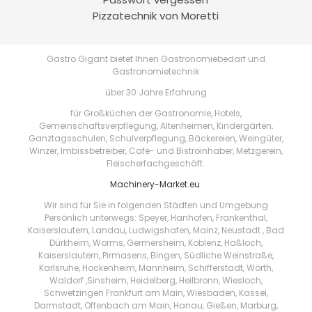
Pizzatechnik von Moretti
Gastro Gigant bietet Ihnen Gastronomiebedarf und
Gastronomietechnik
über 30 Jahre Erfahrung
für Großküchen der Gastronomie, Hotels,
Gemeinschaftsverpflegung, Altenheimen, Kindergärten,
Ganztagsschulen, Schulverpflegung, Bäckereien, Weingüter,
Winzer, Imbissbetreiber, Cafe- und Bistroinhaber, Metzgerein,
Fleischerfachgeschäft.
Machinery-Market.eu
.
Wir sind für Sie in folgenden Städten und Umgebung
Persönlich unterwegs: Speyer, Hanhofen, Frankenthal,
Kaiserslautern, Landau, Ludwigshafen, Mainz, Neustadt , Bad
Dürkheim, Worms, Germersheim, Koblenz, Haßloch,
Kaiserslautern, Pirmasens, Bingen, Südliche Weinstraße,
Karlsruhe, Hockenheim, Mannheim, Schifferstadt, Wörth,
Waldorf ,Sinsheim, Heidelberg, Heilbronn, Wiesloch,
Schwetzingen Frankfurt am Main, Wiesbaden, Kassel,
Darmstadt, Offenbach am Main, Hanau, Gießen, Marburg,