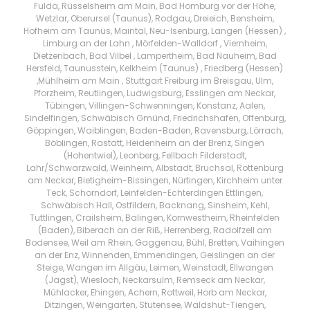
Fulda, Rüsselsheim am Main, Bad Homburg vor der Höhe,
Wetzlar, Oberursel (Taunus), Rodgau, Dreieich, Bensheim,
Hofheim am Taunus, Maintal, Neu-Isenburg, Langen (Hessen) ,
Limburg an der Lahn , Mörfelden-Walldorf , Viernheim,
Dietzenbach, Bad Vilbel , Lampertheim, Bad Nauheim, Bad
Hersfeld, Taunusstein, Kelkheim (Taunus) , Friedberg (Hessen)
,Mühlheim am Main , Stuttgart Freiburg im Breisgau, Ulm,
Pforzheim, Reutlingen, Ludwigsburg, Esslingen am Neckar,
Tübingen, Villingen-Schwenningen, Konstanz, Aalen,
Sindelfingen, Schwäbisch Gmünd, Friedrichshafen, Offenburg,
Göppingen, Waiblingen, Baden-Baden, Ravensburg, Lörrach,
Böblingen, Rastatt, Heidenheim an der Brenz, Singen
(Hohentwiel), Leonberg, Fellbach Filderstadt,
Lahr/Schwarzwald, Weinheim, Albstadt, Bruchsal, Rottenburg
am Neckar, Bietigheim-Bissingen, Nürtingen, Kirchheim unter
Teck, Schorndorf, Leinfelden-Echterdingen Ettlingen,
Schwäbisch Hall, Ostfildern, Backnang, Sinsheim, Kehl,
Tuttlingen, Crailsheim, Balingen, Kornwestheim, Rheinfelden
(Baden), Biberach an der Riß, Herrenberg, Radolfzell am
Bodensee, Weil am Rhein, Gaggenau, Bühl, Bretten, Vaihingen
an der Enz, Winnenden, Emmendingen, Geislingen an der
Steige, Wangen im Allgäu, Leimen, Weinstadt, Ellwangen
(Jagst), Wiesloch, Neckarsulm, Remseck am Neckar,
Mühlacker, Ehingen, Achern, Rottweil, Horb am Neckar,
Ditzingen, Weingarten, Stutensee, Waldshut-Tiengen,