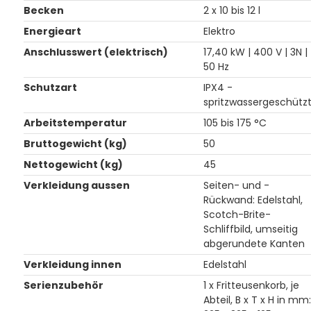
Becken
2 x 10 bis 12 l
Energieart
Elektro
Anschlusswert (elektrisch)
17,40 kW | 400 V | 3N |
50 Hz
Schutzart
IPX4 -
spritzwassergeschütz
Arbeitstemperatur
105 bis 175 °C
Bruttogewicht (kg)
50
Nettogewicht (kg)
45
Verkleidung aussen
Seiten- und -
Rückwand: Edelstahl,
Scotch-Brite-
Schliffbild, umseitig
abgerundete Kanten
Verkleidung innen
Edelstahl
Serienzubehör
1 x Fritteusenkorb, je
Abteil, B x T x H in mm: