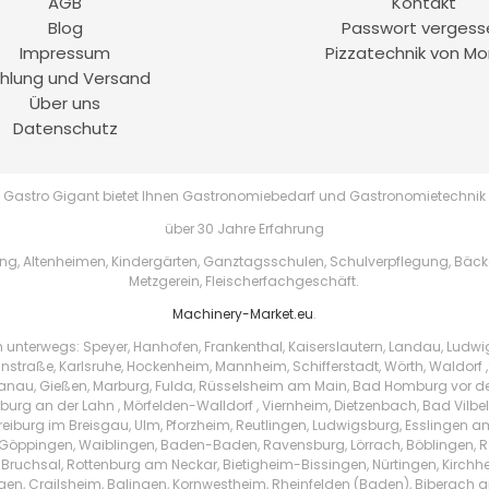
AGB
Kontakt
Blog
Passwort vergess
Impressum
Pizzatechnik von Mo
hlung und Versand
Über uns
Datenschutz
Gastro Gigant bietet Ihnen Gastronomiebedarf und Gastronomietechnik
über 30 Jahre Erfahrung
, Altenheimen, Kindergärten, Ganztagsschulen, Schulverpflegung, Bäckere
Metzgerein, Fleischerfachgeschäft.
Machinery-Market.eu
.
h unterwegs: Speyer, Hanhofen, Frankenthal, Kaiserslautern, Landau, Ludw
instraße, Karlsruhe, Hockenheim, Mannheim, Schifferstadt, Wörth, Waldorf ,
au, Gießen, Marburg, Fulda, Rüsselsheim am Main, Bad Homburg vor der 
urg an der Lahn , Mörfelden-Walldorf , Viernheim, Dietzenbach, Bad Vilbe
Freiburg im Breisgau, Ulm, Pforzheim, Reutlingen, Ludwigsburg, Esslingen 
Göppingen, Waiblingen, Baden-Baden, Ravensburg, Lörrach, Böblingen, Ras
 Bruchsal, Rottenburg am Neckar, Bietigheim-Bissingen, Nürtingen, Kirchhei
ingen, Crailsheim, Balingen, Kornwestheim, Rheinfelden (Baden), Biberach a