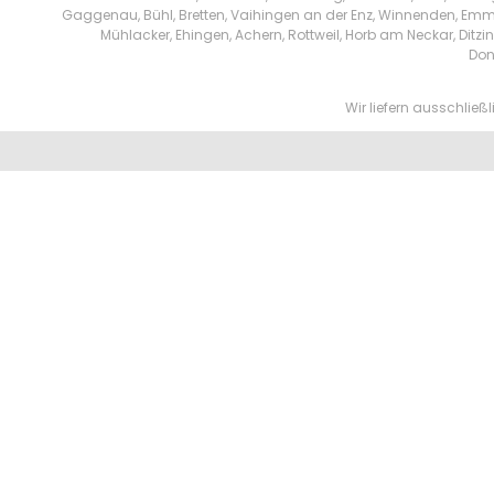
Gaggenau, Bühl, Bretten, Vaihingen an der Enz, Winnenden, Emm
Mühlacker, Ehingen, Achern, Rottweil, Horb am Neckar, Di
Don
Wir liefern ausschlie