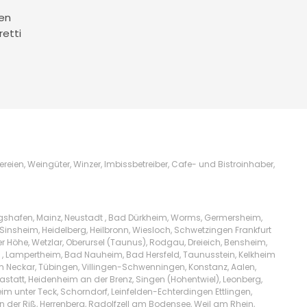
en
retti
ien, Weingüter, Winzer, Imbissbetreiber, Cafe- und Bistroinhaber,
igshafen, Mainz, Neustadt , Bad Dürkheim, Worms, Germersheim,
Sinsheim, Heidelberg, Heilbronn, Wiesloch, Schwetzingen Frankfurt
Höhe, Wetzlar, Oberursel (Taunus), Rodgau, Dreieich, Bensheim,
l , Lampertheim, Bad Nauheim, Bad Hersfeld, Taunusstein, Kelkheim
am Neckar, Tübingen, Villingen-Schwenningen, Konstanz, Aalen,
tatt, Heidenheim an der Brenz, Singen (Hohentwiel), Leonberg,
m unter Teck, Schorndorf, Leinfelden-Echterdingen Ettlingen,
n der Riß, Herrenberg, Radolfzell am Bodensee, Weil am Rhein,