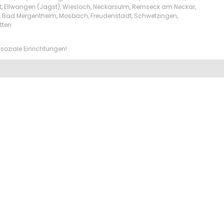
t, Ellwangen (Jagst), Wiesloch, Neckarsulm, Remseck am Neckar,
lw, Bad Mergentheim, Mosbach, Freudenstadt, Schwetzingen,
tten
soziale Einrichtungen!