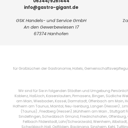
06344/9261444
info@gastro-gigant.de
GSK Handels- und Service GmbH
Za
An den Gewerbewiesen 17
67374 Hanhofen
für Großküchen der Gastronomie, Hotels, Gemeinschaftsverpflegung
Wir sind für Sie in folgenden Städten und Umgebung Persönlic
Koblenz, Haßloch, Kaiserslautern, Pirmasens, Bingen, Südliche We
am Main, Wiesbaden, Kassel, Darmstadt, Offenbach am Main, Han
Hofheim am Taunus, Maintal, Neu-Isenburg, Langen (Hessen) , Limb
(Taunus) , Friedberg (Hessen) ,Mühlheim am Main , Stuttgart 
Sindelfingen, Schwäbisch Gmünd, Friedrichshafen, Offenburg, 
Fellbach Filderstadt, Lahr/Schwarzwald, Weinheim, Albstadt,
Schwäbisch Hall, Ostfildern, Backnang, Sinsheim, Kehl, Tuttl