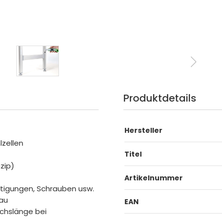
Produktdetails
Hersteller
lzellen
Titel
zip)
Artikelnummer
stigungen, Schrauben usw.
rau
EAN
Achslänge bei