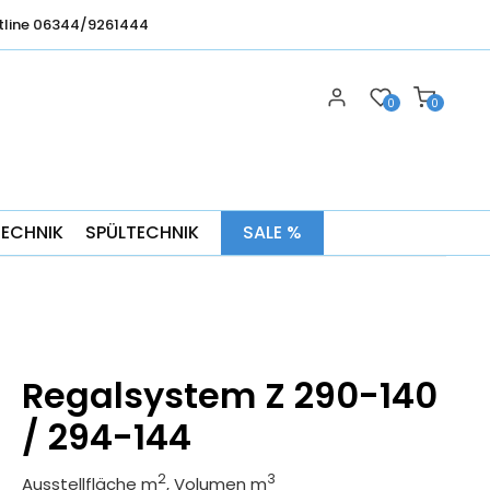
tline 06344/9261444
0
0
TECHNIK
SPÜLTECHNIK
SALE %
Regalsystem Z 290-140
/ 294-144
2
3
Ausstellfläche m
, Volumen m