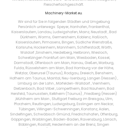
Fleischerfachgeschäft.
Machinery-Market.eu
.
Wir sind für Sie in folgenden Städten und Umgebung
Persönlich unterwegs: Speyer, Hanhofen, Frankenthal,
Kaiserslautern, Landau, Ludwigshafen, Mainz, Neustadt , Bad
Dürkheim, Worms, Germersheim, Koblenz, Haßloch,
Kaiserslautern, Pirmasens, Bingen, Südliche Weinstraße,
Karlsruhe, Hockenheim, Mannheim, Schifferstadt, Wörth,
Waldorf ,Sinsheim, Heidelberg, Heilbronn, Wiesloch,
Schwetzingen Frankfurt am Main, Wiesbaden, Kassel,
Darmstadt, Offenbach am Main, Hanau, Gießen, Marburg,
Fulda, Rüsselsheim am Main, Bad Homburg vor der Höhe,
Wetzlar, Oberursel (Taunus), Rodgau, Dreieich, Bensheim,
Hofheim am Taunus, Maintal, Neu-Isenburg, Langen (Hessen) ,
Limburg an der Lahn , Mörfelden-Walldorf , Viernheim,
Dietzenbach, Bad Vilbel , Lampertheim, Bad Nauheim, Bad
Hersfeld, Taunusstein, Kelkheim (Taunus) , Friedberg (Hessen)
,Mühlheim am Main , Stuttgart Freiburg im Breisgau, Ulm,
Pforzheim, Reutlingen, Ludwigsburg, Esslingen am Neckar,
Tübingen, Villingen-Schwenningen, Konstanz, Aalen,
Sindelfingen, Schwäbisch Gmünd, Friedrichshafen, Offenburg,
Göppingen, Waiblingen, Baden-Baden, Ravensburg, Lörrach,
Böblingen, Rastatt, Heidenheim an der Brenz, Singen