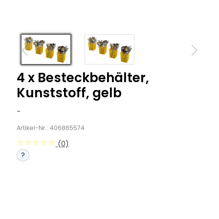
4 x Besteckbehälter,
Kunststoff, gelb
-
Artikel-Nr.: 406865574
(0)
?