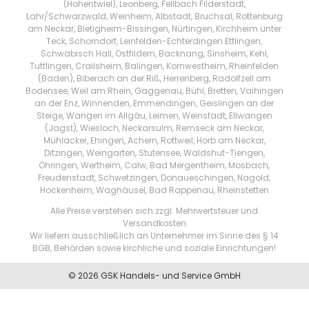
(Hohentwiel), Leonberg, Fellbach Filderstadt,
Lahr/Schwarzwald, Weinheim, Albstadt, Bruchsal, Rottenburg
am Neckar, Bietigheim-Bissingen, Nürtingen, Kirchheim unter
Teck, Schorndorf, Leinfelden-Echterdingen Ettlingen,
Schwäbisch Hall, Ostfildern, Backnang, Sinsheim, Kehl,
Tuttlingen, Crailsheim, Balingen, Kornwestheim, Rheinfelden
(Baden), Biberach an der Riß, Herrenberg, Radolfzell am
Bodensee, Weil am Rhein, Gaggenau, Bühl, Bretten, Vaihingen
an der Enz, Winnenden, Emmendingen, Geislingen an der
Steige, Wangen im Allgäu, Leimen, Weinstadt, Ellwangen
(Jagst), Wiesloch, Neckarsulm, Remseck am Neckar,
Mühlacker, Ehingen, Achern, Rottweil, Horb am Neckar,
Ditzingen, Weingarten, Stutensee, Waldshut-Tiengen,
Öhringen, Wertheim, Calw, Bad Mergentheim, Mosbach,
Freudenstadt, Schwetzingen, Donaueschingen, Nagold,
Hockenheim, Waghäusel, Bad Rappenau, Rheinstetten
Alle Preise verstehen sich zzgl. Mehrwertsteuer und
Versandkosten
Wir liefern ausschließlich an Unternehmer im Sinne des § 14
BGB, Behörden sowie kirchliche und soziale Einrichtungen!
© 2026 GSK Handels- und Service GmbH