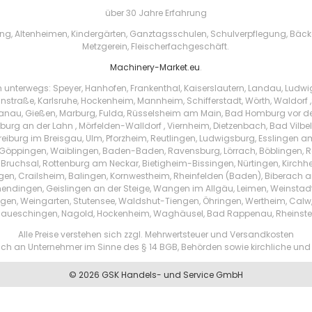
über 30 Jahre Erfahrung
, Altenheimen, Kindergärten, Ganztagsschulen, Schulverpflegung, Bäckere
Metzgerein, Fleischerfachgeschäft.
Machinery-Market.eu
.
h unterwegs: Speyer, Hanhofen, Frankenthal, Kaiserslautern, Landau, Ludw
instraße, Karlsruhe, Hockenheim, Mannheim, Schifferstadt, Wörth, Waldorf ,
au, Gießen, Marburg, Fulda, Rüsselsheim am Main, Bad Homburg vor der 
urg an der Lahn , Mörfelden-Walldorf , Viernheim, Dietzenbach, Bad Vilbe
Freiburg im Breisgau, Ulm, Pforzheim, Reutlingen, Ludwigsburg, Esslingen 
Göppingen, Waiblingen, Baden-Baden, Ravensburg, Lörrach, Böblingen, Ras
 Bruchsal, Rottenburg am Neckar, Bietigheim-Bissingen, Nürtingen, Kirchhei
ingen, Crailsheim, Balingen, Kornwestheim, Rheinfelden (Baden), Biberach a
endingen, Geislingen an der Steige, Wangen im Allgäu, Leimen, Weinstad
tzingen, Weingarten, Stutensee, Waldshut-Tiengen, Öhringen, Wertheim, Ca
aueschingen, Nagold, Hockenheim, Waghäusel, Bad Rappenau, Rheinste
Alle Preise verstehen sich zzgl. Mehrwertsteuer und Versandkosten
ßlich an Unternehmer im Sinne des § 14 BGB, Behörden sowie kirchliche und 
© 2026 GSK Handels- und Service GmbH