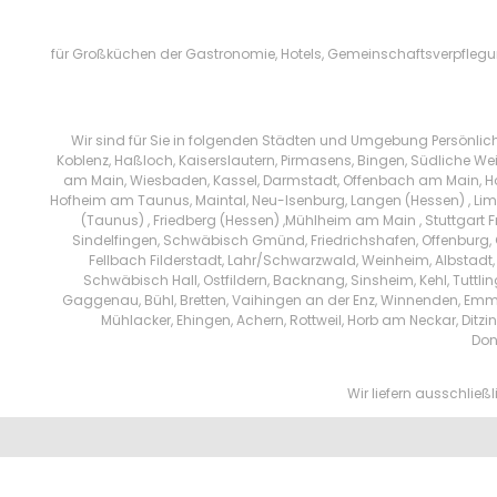
für Großküchen der Gastronomie, Hotels, Gemeinschaftsverpflegung
Wir sind für Sie in folgenden Städten und Umgebung Persönlic
Koblenz, Haßloch, Kaiserslautern, Pirmasens, Bingen, Südliche We
am Main, Wiesbaden, Kassel, Darmstadt, Offenbach am Main, Han
Hofheim am Taunus, Maintal, Neu-Isenburg, Langen (Hessen) , Limb
(Taunus) , Friedberg (Hessen) ,Mühlheim am Main , Stuttgart 
Sindelfingen, Schwäbisch Gmünd, Friedrichshafen, Offenburg, 
Fellbach Filderstadt, Lahr/Schwarzwald, Weinheim, Albstadt,
Schwäbisch Hall, Ostfildern, Backnang, Sinsheim, Kehl, Tuttl
Gaggenau, Bühl, Bretten, Vaihingen an der Enz, Winnenden, Emm
Mühlacker, Ehingen, Achern, Rottweil, Horb am Neckar, Di
Don
Wir liefern ausschlie