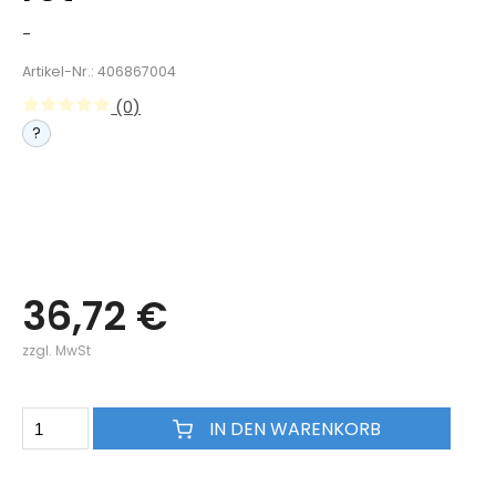
-
Artikel-Nr.: 406867004
(0)
?
36,72 €
zzgl. MwSt
IN DEN WARENKORB