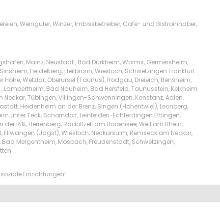
ien, Weingüter, Winzer, Imbissbetreiber, Cafe- und Bistroinhaber,
igshafen, Mainz, Neustadt , Bad Dürkheim, Worms, Germersheim,
Sinsheim, Heidelberg, Heilbronn, Wiesloch, Schwetzingen Frankfurt
Höhe, Wetzlar, Oberursel (Taunus), Rodgau, Dreieich, Bensheim,
l , Lampertheim, Bad Nauheim, Bad Hersfeld, Taunusstein, Kelkheim
am Neckar, Tübingen, Villingen-Schwenningen, Konstanz, Aalen,
tatt, Heidenheim an der Brenz, Singen (Hohentwiel), Leonberg,
m unter Teck, Schorndorf, Leinfelden-Echterdingen Ettlingen,
n der Riß, Herrenberg, Radolfzell am Bodensee, Weil am Rhein,
t, Ellwangen (Jagst), Wiesloch, Neckarsulm, Remseck am Neckar,
lw, Bad Mergentheim, Mosbach, Freudenstadt, Schwetzingen,
tten
soziale Einrichtungen!