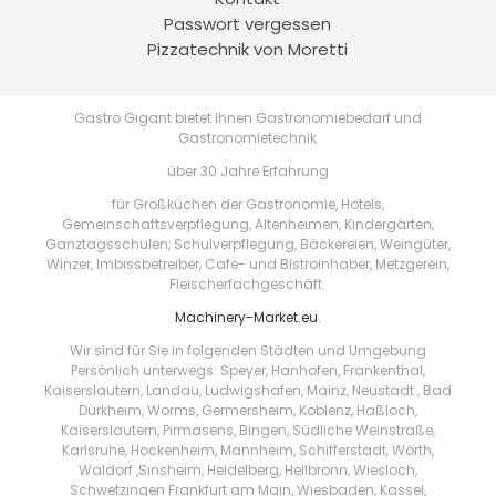
Passwort vergessen
Pizzatechnik von Moretti
Gastro Gigant bietet Ihnen Gastronomiebedarf und
Gastronomietechnik
über 30 Jahre Erfahrung
für Großküchen der Gastronomie, Hotels,
Gemeinschaftsverpflegung, Altenheimen, Kindergärten,
Ganztagsschulen, Schulverpflegung, Bäckereien, Weingüter,
Winzer, Imbissbetreiber, Cafe- und Bistroinhaber, Metzgerein,
Fleischerfachgeschäft.
Machinery-Market.eu
.
Wir sind für Sie in folgenden Städten und Umgebung
Persönlich unterwegs: Speyer, Hanhofen, Frankenthal,
Kaiserslautern, Landau, Ludwigshafen, Mainz, Neustadt , Bad
Dürkheim, Worms, Germersheim, Koblenz, Haßloch,
Kaiserslautern, Pirmasens, Bingen, Südliche Weinstraße,
Karlsruhe, Hockenheim, Mannheim, Schifferstadt, Wörth,
Waldorf ,Sinsheim, Heidelberg, Heilbronn, Wiesloch,
Schwetzingen Frankfurt am Main, Wiesbaden, Kassel,