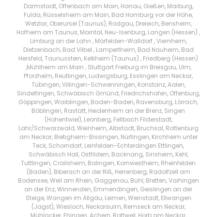
Darmstadt, Offenbach am Main, Hanau, Gießen, Marburg,
Fulda, Rüsselsheim am Main, Bad Homburg vor der Höhe,
Wetzlar, Oberursel (Taunus), Rodgau, Dreieich, Bensheim,
Hofheim am Taunus, Maintal, Neu-Isenburg, Langen (Hessen) ,
Limburg an der Lahn , Mörfelden-Walldorf , Viernheim,
Dietzenbach, Bad Vilbel , Lampertheim, Bad Nauheim, Bad
Hersfeld, Taunusstein, Kelkheim (Taunus) , Friedberg (Hessen)
,Mühlheim am Main , Stuttgart Freiburg im Breisgau, Ulm,
Pforzheim, Reutlingen, Ludwigsburg, Esslingen am Neckar,
Tübingen, Villingen-Schwenningen, Konstanz, Aalen,
Sindelfingen, Schwäbisch Gmünd, Friedrichshafen, Offenburg,
Göppingen, Waiblingen, Baden-Baden, Ravensburg, Lörrach,
Böblingen, Rastatt, Heidenheim an der Brenz, Singen
(Hohentwiel), Leonberg, Fellbach Filderstadt,
Lahr/Schwarzwald, Weinheim, Albstadt, Bruchsal, Rottenburg
am Neckar, Bietigheim-Bissingen, Nürtingen, Kirchheim unter
Teck, Schorndorf, Leinfelden-Echterdingen Ettlingen,
Schwäbisch Hall, Ostfildern, Backnang, Sinsheim, Kehl,
Tuttlingen, Crailsheim, Balingen, Kornwestheim, Rheinfelden
(Baden), Biberach an der Riß, Herrenberg, Radolfzell am
Bodensee, Weil am Rhein, Gaggenau, Bühl, Bretten, Vaihingen
an der Enz, Winnenden, Emmendingen, Geislingen an der
Steige, Wangen im Allgäu, Leimen, Weinstadt, Ellwangen
(Jagst), Wiesloch, Neckarsulm, Remseck am Neckar,
Mühlacker, Ehingen, Achern, Rottweil, Horb am Neckar,