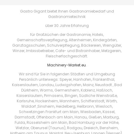
Gastro Gigant bietet Ihnen Gastronomiebedarf und
Gastronomietechnik
über 30 Jahre Erfahrung
für Großküchen der Gastronomie, Hotels,
Gemeinschaftsverpflegung, Altenheimen, Kindergärten,
Ganztagsschulen, Schulverpflegung, Bäckereien, Weingüter,
Winzer, Imbissbetreiber, Cafe- und Bistroinhaber, Metzgerein,
Fleischerfachgeschäft.
Machinery-Market.eu
.
Wir sind für Sie in folgenden Städten und Umgebung
Persönlich unterwegs: Speyer, Hanhofen, Frankenthal,
Kaiserslautern, Landau, Ludwigshafen, Mainz, Neustadt , Bad
Dürkheim, Worms, Germersheim, Koblenz, Haßloch,
Kaiserslautern, Pirmasens, Bingen, Südliche Weinstraße,
Karlsruhe, Hockenheim, Mannheim, Schifferstadt, Wörth,
Waldorf ,Sinsheim, Heidelberg, Heilbronn, Wiesloch,
Schwetzingen Frankfurt am Main, Wiesbaden, Kassel,
Darmstadt, Offenbach am Main, Hanau, Gießen, Marburg,
Fulda, Rüsselsheim am Main, Bad Homburg vor der Höhe,
Wetzlar, Oberursel (Taunus), Rodgau, Dreieich, Bensheim,
Hofheim am Taunus, Maintal, Neu-Isenburg, Langen (Hessen) ,