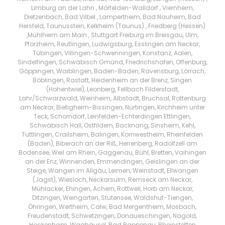
Limburg an der Lahn , Mörfelden-Walldorf , Viernheim,
Dietzenbach, Bad Vilbel , Lampertheim, Bad Nauheim, Bad
Hersfeld, Taunusstein, Kelkheim (Taunus) , Friedberg (Hessen)
,Mühlheim am Main , Stuttgart Freiburg im Breisgau, Ulm,
Pforzheim, Reutlingen, Ludwigsburg, Esslingen am Neckar,
Tübingen, Villingen-Schwenningen, Konstanz, Aalen,
Sindelfingen, Schwäbisch Gmünd, Friedrichshafen, Offenburg,
Göppingen, Waiblingen, Baden-Baden, Ravensburg, Lörrach,
Böblingen, Rastatt, Heidenheim an der Brenz, Singen
(Hohentwiel), Leonberg, Fellbach Filderstadt,
Lahr/Schwarzwald, Weinheim, Albstadt, Bruchsal, Rottenburg
am Neckar, Bietigheim-Bissingen, Nürtingen, Kirchheim unter
Teck, Schorndorf, Leinfelden-Echterdingen Ettlingen,
Schwäbisch Hall, Ostfildern, Backnang, Sinsheim, Kehl,
Tuttlingen, Crailsheim, Balingen, Kornwestheim, Rheinfelden
(Baden), Biberach an der Riß, Herrenberg, Radolfzell am
Bodensee, Weil am Rhein, Gaggenau, Bühl, Bretten, Vaihingen
an der Enz, Winnenden, Emmendingen, Geislingen an der
Steige, Wangen im Allgäu, Leimen, Weinstadt, Ellwangen
(Jagst), Wiesloch, Neckarsulm, Remseck am Neckar,
Mühlacker, Ehingen, Achern, Rottweil, Horb am Neckar,
Ditzingen, Weingarten, Stutensee, Waldshut-Tiengen,
Öhringen, Wertheim, Calw, Bad Mergentheim, Mosbach,
Freudenstadt, Schwetzingen, Donaueschingen, Nagold,
Hockenheim, Waghäusel, Bad Rappenau, Rheinstetten